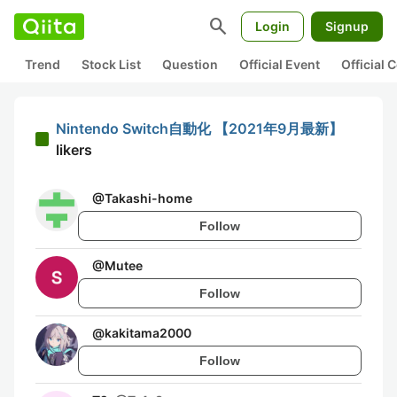
search
Login
Signup
Trend
Stock List
Question
Official Event
Official
Nintendo Switch自動化 【2021年9月最新】
likers
@
Takashi-home
Follow
@
Mutee
Follow
@
kakitama2000
Follow