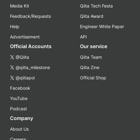
Media Kit
Qiita Tech Festa
Feedback/Requests
Qiita Award
Help
Engineer White Paper
Advertisement
API
Official Accounts
Our service
@Qiita
Qiita Team
@qiita_milestone
Qiita Zine
@qiitapoi
Official Shop
Facebook
YouTube
Podcast
Company
About Us
Careers