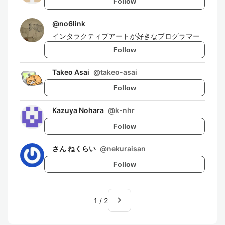
Follow
@
no6link
インタラクティブアートが好きなプログラマー
Follow
Takeo Asai
@
takeo-asai
Follow
Kazuya Nohara
@
k-nhr
Follow
さん ねくらい
@
nekuraisan
Follow
navigate_next
1
/
2