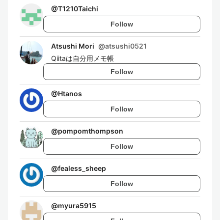
@
T1210Taichi
Follow
Atsushi Mori
@
atsushi0521
Qiitaは自分用メモ帳
Follow
@
Htanos
Follow
@
pompomthompson
Follow
@
fealess_sheep
Follow
@
myura5915