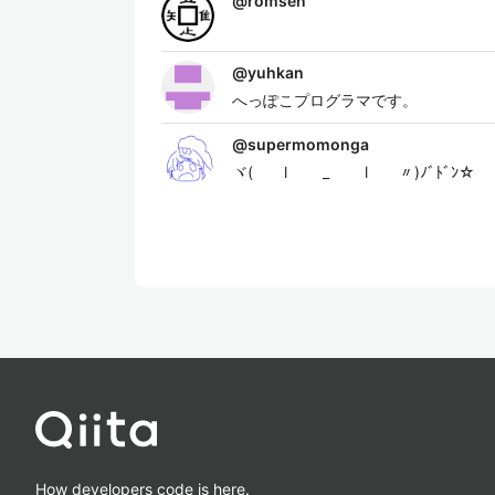
@
romsen
@
yuhkan
へっぽこプログラマです。
@
supermomonga
ヾ( l _ l 〃)ﾉﾞﾄﾞﾝ☆
How developers code is here.