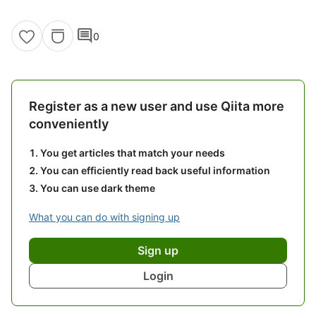
comment
0
Register as a new user and use Qiita more
conveniently
You get articles that match your needs
You can efficiently read back useful information
You can use dark theme
What you can do with signing up
Sign up
Login