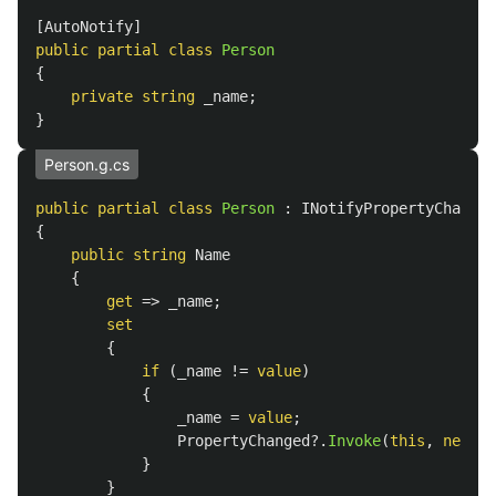
[
AutoNotify
]
public
partial
class
Person
{
private
string
_name
;
}
Person.g.cs
public
partial
class
Person
:
INotifyPropertyChanged
{
public
string
Name
{
get
=>
_name
;
set
{
if
(
_name
!=
value
)
{
_name
=
value
;
PropertyChanged
?.
Invoke
(
this
,
new
Pr
}
}