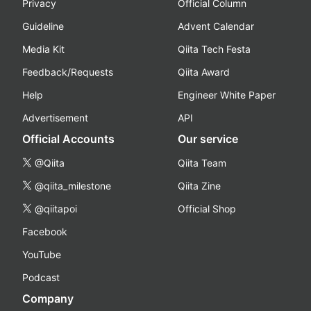
Privacy
Official Column
Guideline
Advent Calendar
Media Kit
Qiita Tech Festa
Feedback/Requests
Qiita Award
Help
Engineer White Paper
Advertisement
API
Official Accounts
Our service
@Qiita
Qiita Team
@qiita_milestone
Qiita Zine
@qiitapoi
Official Shop
Facebook
YouTube
Podcast
Company