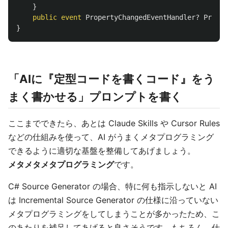
}
public
event
PropertyChangedEventHandler
?
Proper
}
「AIに『定型コードを書くコード』をう
まく書かせる」プロンプトを書く
ここまでできたら、あとは Claude Skills や Cursor Rules
などの仕組みを使って、AI がうまくメタプログラミング
できるように適切な基盤を整備してあげましょう。
メタメタメタプログラミング
です。
C# Source Generator の場合、特に何も指示しないと AI
は Incremental Source Generator の仕様に沿っていない
メタプログラミングをしてしまうことが多かったため、こ
のあたりを補足してあげると良さそうです。もちろん、仕