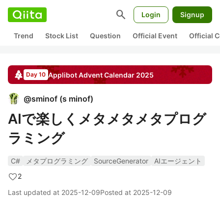
search
Login
Signup
Trend
Stock List
Question
Official Event
Official
Applibot
Advent Calendar
2025
Day 10
@
sminof
(
s minof
)
AIで楽しくメタメタメタプログ
ラミング
C#
メタプログラミング
SourceGenerator
AIエージェント
2
Last updated at
2025-12-09
Posted at
2025-12-09