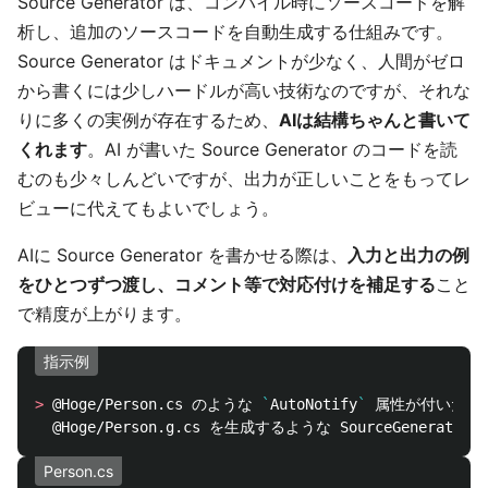
Source Generator は、コンパイル時にソースコードを解
析し、追加のソースコードを自動生成する仕組みです。
Source Generator はドキュメントが少なく、人間がゼロ
から書くには少しハードルが高い技術なのですが、それな
りに多くの実例が存在するため、
AIは結構ちゃんと書いて
くれます
。AI が書いた Source Generator のコードを読
むのも少々しんどいですが、出力が正しいことをもってレ
ビューに代えてもよいでしょう。
AIに Source Generator を書かせる際は、
入力と出力の例
をひとつずつ渡し、コメント等で対応付けを補足する
こと
で精度が上がります。
指示例
>
 @Hoge/Person.cs のような 
`
AutoNotify
`
 属性が付いたクラ
Person.cs