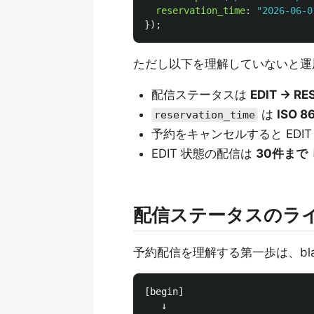
reservation_time
:
"
2026-06-0
});
ただし以下を理解していないと運
配信ステータスは
EDIT → RE
は
ISO 
reservation_time
予約をキャンセルすると EDI
EDIT 状態の配信は
30件まで
配信ステータスのラ
予約配信を理解する第一歩は、bla
[begin]

   ↓
