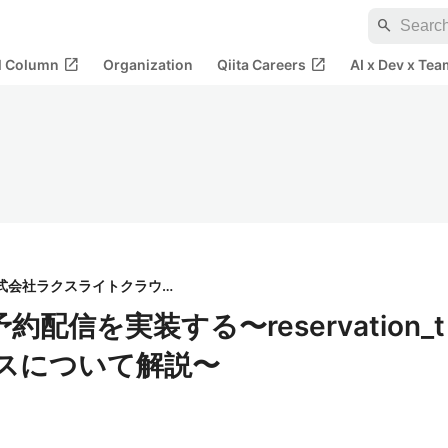
search
open_in_new
open_in_new
al Column
Organization
Qiita Careers
AI x Dev x Tea
株式会社ラクスライトクラウド
Iで予約配信を実装する〜reservation_t
タスについて解説〜