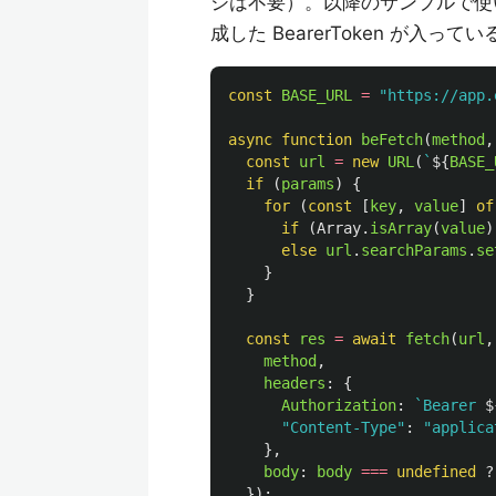
ジは不要）。以降のサンプルで使
成した BearerToken が入っ
const
BASE_URL
=
"
https://app.
async
function
beFetch
(
method
,
const
url
=
new
URL
(
`
${
BASE_
if 
(
params
)
{
for 
(
const
[
key
,
value
]
of
if 
(
Array
.
isArray
(
value
)
else
url
.
searchParams
.
se
}
}
const
res
=
await
fetch
(
url
,
method
,
headers
:
{
Authorization
:
`Bearer 
$
"
Content-Type
"
:
"
applica
},
body
:
body
===
undefined
?
});