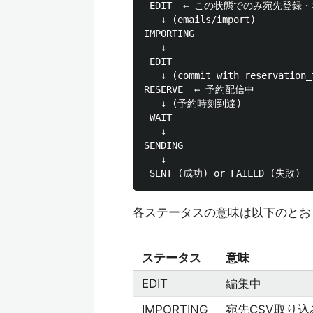
 EDIT  ← この状態でのみ宛先登録
   ↓ (emails/import)

IMPORTING

   ↓

 EDIT

   ↓ (commit with reservation_t
RESERVE  ← 予約配信中

   ↓ (予約時刻到達)

 WAIT

   ↓

SENDING

   ↓

各ステータスの意味は以下のとお
ステータス
意味
EDIT
編集中
IMPORTING
宛先CSV取り込