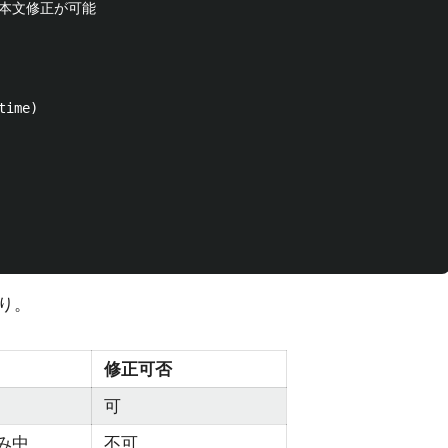
・本文修正が可能

ime)

り。
修正可否
可
み中
不可