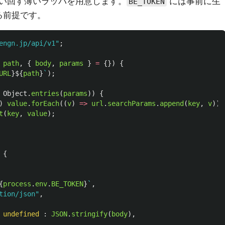
い回す薄いラッパを用意します。
には事前に生
BE_TOKEN
ている前提です。
engn.jp/api/v1
"
;
path
,
{
body
,
params
}
=
{})
{
URL
}${
path
}
`
);
Object
.
entries
(
params
))
{
)
value
.
forEach
((
v
)
=>
url
.
searchParams
.
append
(
key
,
v
));
t
(
key
,
value
);
{
{
process
.
env
.
BE_TOKEN
}
`
,
tion/json
"
,
undefined
:
JSON
.
stringify
(
body
),