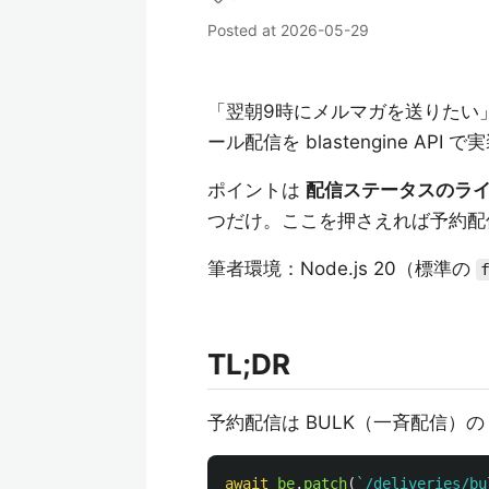
Posted at
2026-05-29
「翌朝9時にメルマガを送りたい
ール配信を blastengine AP
ポイントは
配信ステータスのラ
つだけ。ここを押さえれば予約配
筆者環境：Node.js 20（標準の
TL;DR
予約配信は BULK（一斉配信）の c
await
be
.
patch
(
`/deliveries/bu