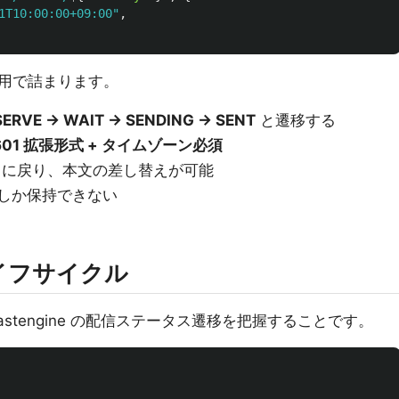
1T10:00:00+09:00
"
,
用で詰まります。
SERVE → WAIT → SENDING → SENT
と遷移する
8601 拡張形式 + タイムゾーン必須
T に戻り、本文の差し替えが可能
しか保持できない
イフサイクル
stengine の配信ステータス遷移を把握することです。