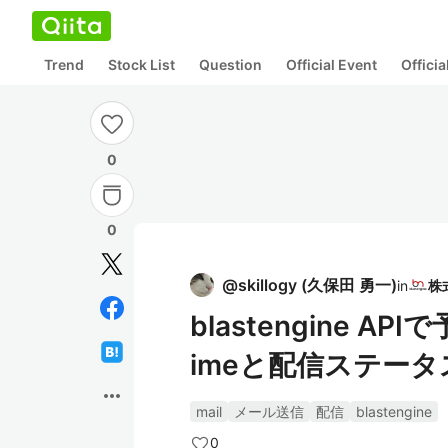
Trend
Stock List
Question
Official Event
Offici
0
0
@
skillogy
(
久保田 勇一
)
in
blastengine AP
imeと配信ステー
more_horiz
mail
メール送信
配信
blastengine
0