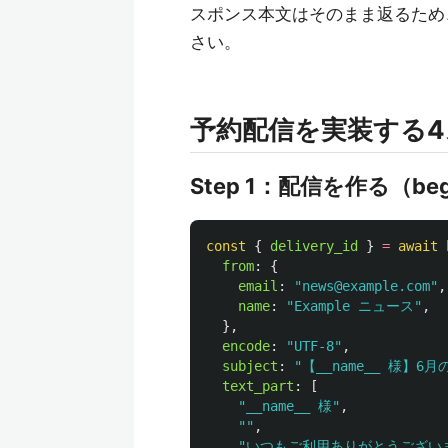
スポンス本文はそのまま返るため、a
さい。
予約配信を実装する
Step 1：配信を作る（beg
const
{
delivery_id
}
=
await
from
:
{
email
:
"
news@example.com
"
,
name
:
"
Example ニュース
"
,
},
encode
:
"
UTF-8
"
,
subject
:
"
【__name__ 様】6
text_part
:
[
"
__name__ 様
"
,
""
,
"
いつもご利用ありがとうござい