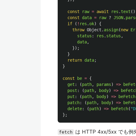
const
raw
=
await
res
.
text
()
const
data
=
raw
?
JSON
.
pars
if 
(
!
res
.
ok
)
{
throw
Object
.
assign
(
new
Er
status
:
res
.
status
,
data
,
});
}
return
data
;
}
const
be
=
{
get
:
(
path
,
params
)
=>
beFet
post
:
(
path
,
body
)
=>
beFetc
put
:
(
path
,
body
)
=>
beFetch
patch
:
(
path
,
body
)
=>
beFet
delete
:
(
path
)
=>
beFetch
(
"
D
};
は HTTP 4xx/5xx 
fetch