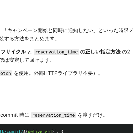
」「キャンペーン開始と同時に通知したい」といった時限
I で実装する方法をまとめます。
イフサイクル
と
の正しい指定方法
の2
reservation_time
信は安定して回せます。
を使用。外部HTTPライブラリ不要）。
fetch
ommit 時に
を渡すだけ。
reservation_time
lk/commit/
${
deliveryId
}
`
,
{