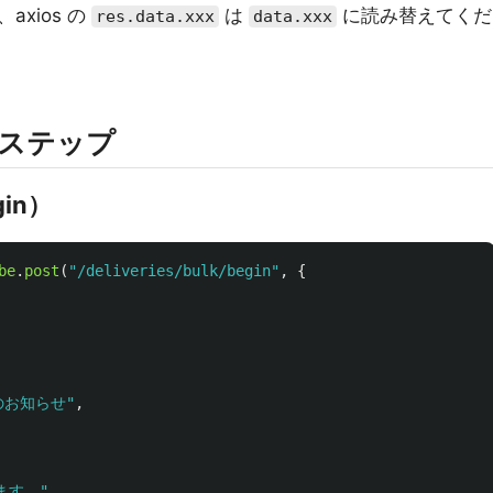
xios の
は
に読み替えてくだ
res.data.xxx
data.xxx
4ステップ
in）
be
.
post
(
"
/deliveries/bulk/begin
"
,
{
月のお知らせ
"
,
ます。
"
,