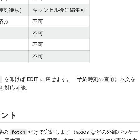
時刻待ち）
キャンセル後に編集可
済み
不可
不可
不可
不可
を叩けば EDIT に戻せます。「予約時刻の直前に本文を
l
も対応可能。
アント
標準の
だけで完結します（axios などの外部パッケー
fetch