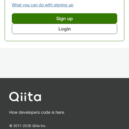
What you can do with signing up
Sign up
Login
How developers code is here.
© 2011-
2026
Qiita Inc.