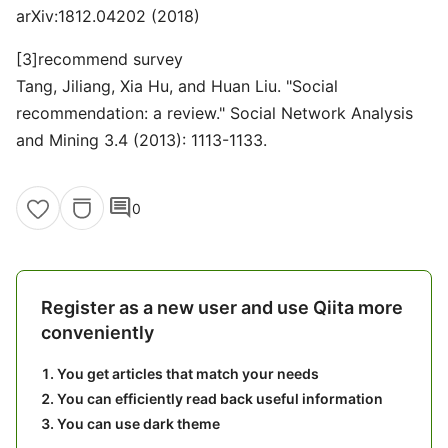
arXiv:1812.04202 (2018)
[3]recommend survey
Tang, Jiliang, Xia Hu, and Huan Liu. "Social
recommendation: a review." Social Network Analysis
and Mining 3.4 (2013): 1113-1133.
comment
0
Register as a new user and use Qiita more
conveniently
You get articles that match your needs
You can efficiently read back useful information
You can use dark theme