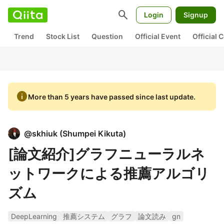
search
Login
Signup
Trend
Stock List
Question
Official Event
Official
info
More than 5 years have passed since last update.
@
skhiuk
(
Shumpei Kikuta
)
[論文紹介]グラフニューラルネ
ットワークによる推薦アルゴリ
ズム
DeepLearning
推薦システム
グラフ
論文読み
gn