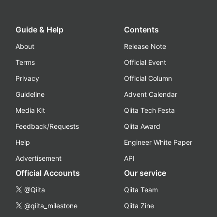
Guide & Help
Contents
About
Release Note
Terms
Official Event
Privacy
Official Column
Guideline
Advent Calendar
Media Kit
Qiita Tech Festa
Feedback/Requests
Qiita Award
Help
Engineer White Paper
Advertisement
API
Official Accounts
Our service
@Qiita
Qiita Team
@qiita_milestone
Qiita Zine