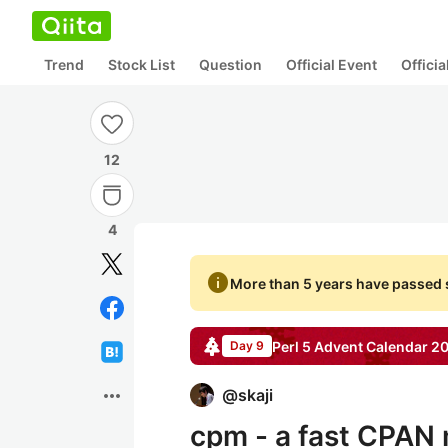
Trend
Stock List
Question
Official Event
Offici
12
4
info
More than 5 years have passed s
Perl 5
Advent Calendar
20
Day 9
more_horiz
@
skaji
cpm - a fast CPAN 