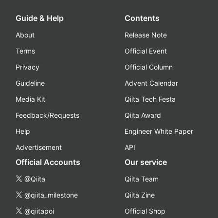
Guide & Help
Contents
About
Release Note
Terms
Official Event
Privacy
Official Column
Guideline
Advent Calendar
Media Kit
Qiita Tech Festa
Feedback/Requests
Qiita Award
Help
Engineer White Paper
Advertisement
API
Official Accounts
Our service
@Qiita
Qiita Team
@qiita_milestone
Qiita Zine
@qiitapoi
Official Shop