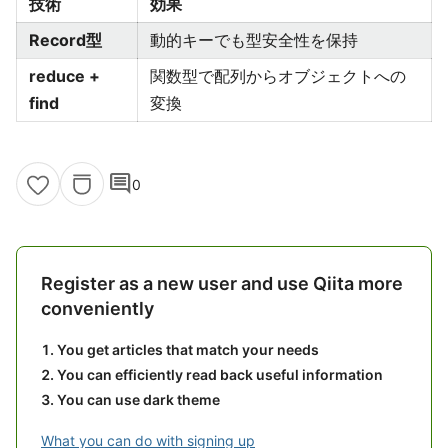
技術
効果
Record型
動的キーでも型安全性を保持
reduce +
関数型で配列からオブジェクトへの
find
変換
comment
0
Register as a new user and use Qiita more
conveniently
You get articles that match your needs
You can efficiently read back useful information
You can use dark theme
What you can do with signing up