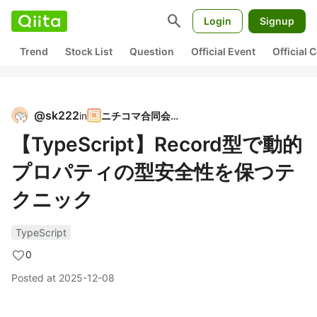
search
Login
Signup
Trend
Stock List
Question
Official Event
Official
@
sk222
in
ニチコマ合同会社
【TypeScript】Record型で動的
プロパティの型安全性を保つテ
クニック
TypeScript
0
Posted at
2025-12-08