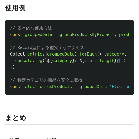
使用例
// 基本的な使用方法
const
groupedData
=
groupProductsByProperty
(
products
// Record型による型安全なアクセス
Object
.
entries
(
groupedData
).
forEach
(([
category
,
item
console
.
log
(
`
${
category
}
: 
${
items
.
length
}
件`
)
})
// 特定カテゴリの商品を安全に取得
const
electronicsProducts
=
groupedData
[
'
Electronics
まとめ