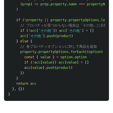
(
prop
)
=>
prop
.
property
.
name
===
propertyName
,
)
if 
(
!
property
||
property
.
propertyOptions
.
length
// プロパティが見つからない場合は「その他」に分類
if 
(
!
acc
[
'
その他
'
])
acc
[
'
その他
'
]
=
[]
acc
[
'
その他
'
].
push
(
product
)
}
else
{
// 各プロパティオプションに対して商品を追加
property
.
propertyOptions
.
forEach
((
option
)
=>
{
const
{
value
}
=
option
.
option
if 
(
!
acc
[
value
])
acc
[
value
]
=
[]
acc
[
value
].
push
(
product
)
})
}
return
acc
},
{})
}