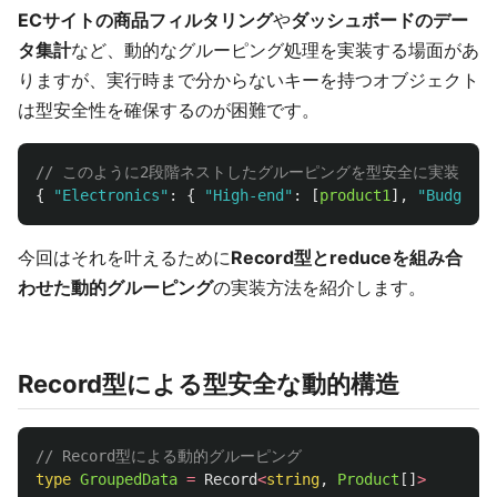
ECサイトの商品フィルタリング
や
ダッシュボードのデー
タ集計
など、動的なグルーピング処理を実装する場面があ
りますが、実行時まで分からないキーを持つオブジェクト
は型安全性を確保するのが困難です。
// このように2段階ネストしたグルーピングを型安全に実装した
{
"
Electronics
"
:
{
"
High-end
"
:
[
product1
],
"
Budget
"
:
今回はそれを叶えるために
Record型とreduceを組み合
わせた動的グルーピング
の実装方法を紹介します。
Record型による型安全な動的構造
// Record型による動的グルーピング
type
GroupedData
=
Record
<
string
,
Product
[]
>