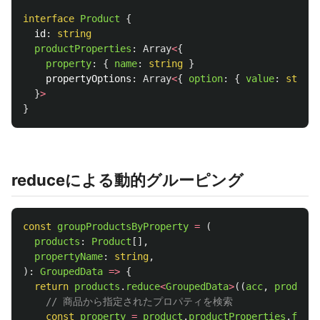
interface
Product
{
id
:
string
productProperties
:
Array
<
{
property
:
{
name
:
string
}
propertyOptions
:
Array
<
{
option
:
{
value
:
string
}
>
}
reduceによる動的グルーピング
const
groupProductsByProperty
=
(
products
:
Product
[],
propertyName
:
string
,
):
GroupedData
=>
{
return
products
.
reduce
<
GroupedData
>
((
acc
,
product
)
// 商品から指定されたプロパティを検索
const
property
=
product
.
productProperties
.
find
(