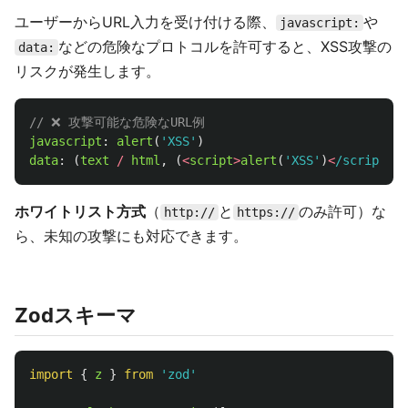
ユーザーからURL入力を受け付ける際、
や
javascript:
などの危険なプロトコルを許可すると、XSS攻撃の
data:
リスクが発生します。
// ❌ 攻撃可能な危険なURL例
javascript
:
alert
(
'
XSS
'
)
data
:
(
text
/
html
,
(
<
script
>
alert
(
'
XSS
'
)
<
/script>
)
ホワイトリスト方式
（
と
のみ許可）な
http://
https://
ら、未知の攻撃にも対応できます。
Zodスキーマ
import
{
z
}
from
'
zod
'