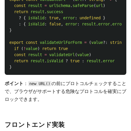
const
result
=
urlSchema
.
safeParse
(
url
)
return
result
.
success
?
{
isValid
:
true
,
error
:
undefined
}
:
{
isValid
:
false
,
error
:
result
.
error
.
errors
[
0
}
export
const
validateUrlForForm
=
(
value
?:
string
)
=
if 
(
!
value
)
return
true
const
result
=
validateUrl
(
value
)
return
result
.
isValid
?
true
:
result
.
error
}
ポイント
：
の前にプロトコルチェックすること
new URL()
で、ブラウザがサポートする危険なプロトコルを確実にブ
ロックできます。
フロントエンド実装