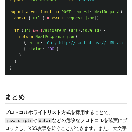
export
async
function
POST
(
request
:
NextRequest
)
{
const
{
url
}
=
await
request
.
json
()
if 
(
url
&&
!
validateUrl
(
url
).
isValid
)
{
return
NextResponse
.
json
(
{
error
:
'
Only http:// and https:// URLs are a
{
status
:
400
}
)
}
}
まとめ
プロトコルホワイトリスト方式
を採用することで、
や
などの危険なプロトコルを確実にブ
javascript:
data:
ロックし、XSS攻撃を防ぐことができます。また、大文字