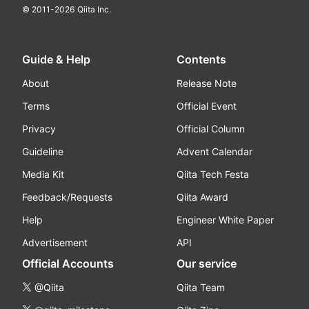
© 2011-
2026
Qiita Inc.
Guide & Help
Contents
About
Release Note
Terms
Official Event
Privacy
Official Column
Guideline
Advent Calendar
Media Kit
Qiita Tech Festa
Feedback/Requests
Qiita Award
Help
Engineer White Paper
Advertisement
API
Official Accounts
Our service
@Qiita
Qiita Team