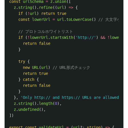
const
urlSchema
=
z
.
union
([
z
.
string
().
refine
((
url
)
=>
{
if 
(
!
url
)
return
true
const
lowerUrl
=
url
.
toLowerCase
()
// 大文字小文
// プロトコルホワイトリスト
if 
(
!
lowerUrl
.
startsWith
(
'
http://
'
)
&&
!
lowerUrl
return
false
}
try
{
new
URL
(
url
)
// URL形式チェック
return
true
}
catch
{
return
false
}
},
'
Only http:// and https:// URLs are allowed
'
),
z
.
string
().
length
(
0
),
z
.
undefined
(),
])
export
const
validateUrl
=
(
url
?:
string
)
=>
{