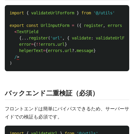
import
{
validateUrlForForm
}
from
'
@/utils
'
export
const
UrlInputForm
=
({
register
,
errors
})
=
<
TextField
{...
register
(
'
url
'
,
{
validate
:
validateUrlForFo
error
=
{
!!
errors
.
url
}
helperText
=
{
errors
.
url
?.
message
}
/
)
バックエンド二重検証（必須）
フロントエンドは簡単にバイパスできるため、サーバーサ
イドでの検証も必須です。
import
{
validateUrl
}
from
'
@/utils
'