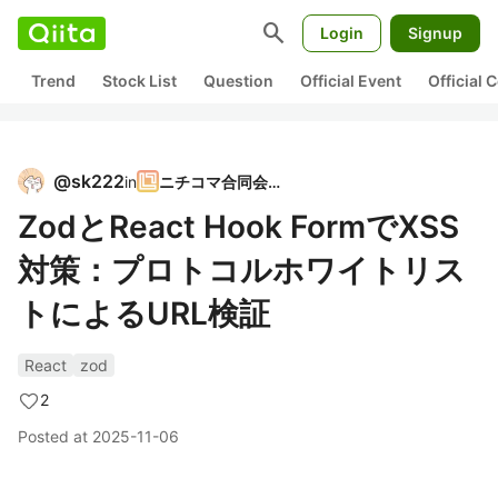
search
Login
Signup
Trend
Stock List
Question
Official Event
Official
@
sk222
in
ニチコマ合同会社
ZodとReact Hook FormでXSS
対策：プロトコルホワイトリス
トによるURL検証
React
zod
2
Posted at
2025-11-06