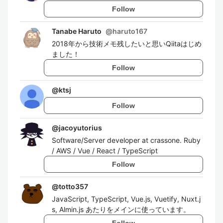
Follow
Tanabe Haruto
@
haruto167
2018年から技術メモ残したいと思いQiitaはじめ
ました！
Follow
@
ktsj
Follow
@
jacoyutorius
Software/Server developer at crassone. Ruby
/ AWS / Vue / React / TypeScript
Follow
@
totto357
JavaScript, TypeScript, Vue.js, Vuetify, Nuxt.j
s, Almin.js あたりをメインに使っています。
Follow