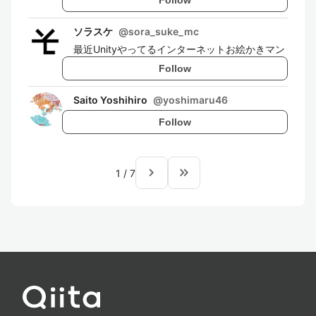
ソラスケ
@
sora_suke_mc
最近Unityやってるインターネットお絵かきマン
Follow
Saito Yoshihiro
@
yoshimaru46
Follow
navigate_next
keyboard_double_arrow_right
1
/
7