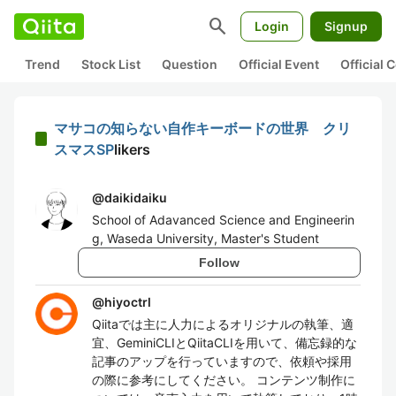
search
Login
Signup
Trend
Stock List
Question
Official Event
Official
マサコの知らない自作キーボードの世界 クリ
スマスSP
likers
@
daikidaiku
School of Adavanced Science and Engineerin
g, Waseda University, Master's Student
Follow
@
hiyoctrl
Qiitaでは主に人力によるオリジナルの執筆、適
宜、GeminiCLIとQiitaCLIを用いて、備忘録的な
記事のアップを行っていますので、依頼や採用
の際に参考にしてください。 コンテンツ制作に