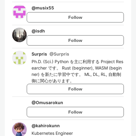
@
musix55
Follow
@
isdh
Follow
Surpris
@
Surpris
Ph.D. (Sci.) Python を主に利用する Project Res
earcher です。 Rust (beginner), WASM (begin
ner) を新たに学習中です。 ML, DL, RL, 自動制
御に関心があります。
Follow
@
Omusarokun
Follow
@
kahirokunn
Kubernetes Engineer