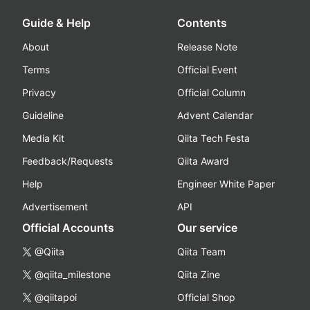
Guide & Help
Contents
About
Release Note
Terms
Official Event
Privacy
Official Column
Guideline
Advent Calendar
Media Kit
Qiita Tech Festa
Feedback/Requests
Qiita Award
Help
Engineer White Paper
Advertisement
API
Official Accounts
Our service
@Qiita
Qiita Team
@qiita_milestone
Qiita Zine
@qiitapoi
Official Shop