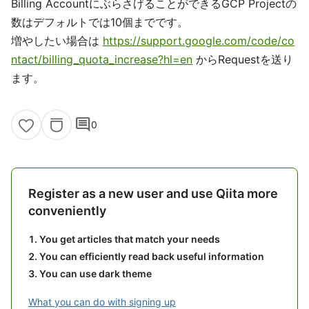
Billing AccountにぶらさげることができるGCP Projectの
数はデフォルトでは10個までです。
増やしたい場合は
https://support.google.com/code/co
ntact/billing_quota_increase?hl=en
からRequestを送り
ます。
comment
0
Register as a new user and use Qiita more
conveniently
You get articles that match your needs
You can efficiently read back useful information
You can use dark theme
What you can do with signing up