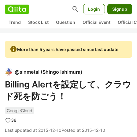
search
Login
Signup
Trend
Stock List
Question
Official Event
Official
info
More than 5 years have passed since last update.
@
sinmetal
(
Shingo Ishimura
)
Billing Alertを設定して、クラウ
ド死を防ごう！
GoogleCloud
38
Last updated at
2015-12-10
Posted at
2015-12-10