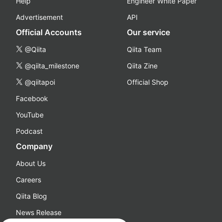
Help
Engineer White Paper
Advertisement
API
Official Accounts
Our service
@Qiita
Qiita Team
@qiita_milestone
Qiita Zine
@qiitapoi
Official Shop
Facebook
YouTube
Podcast
Company
About Us
Careers
Qiita Blog
News Release