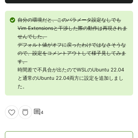
自分の環境だと、このパラメータ設定なしでも
Vim Extensionsと干渉した際の動作は再現されま
せんでした。
デフォルト値がオフに戻ったわけではなさそうな
ので、設定をコメントアウトして様子見してみま
す。
時間差で不具合が出たのでWSLのUbuntu 22.04
と通常のUbuntu 22.04両方に設定を追加しまし
た。
comment
4