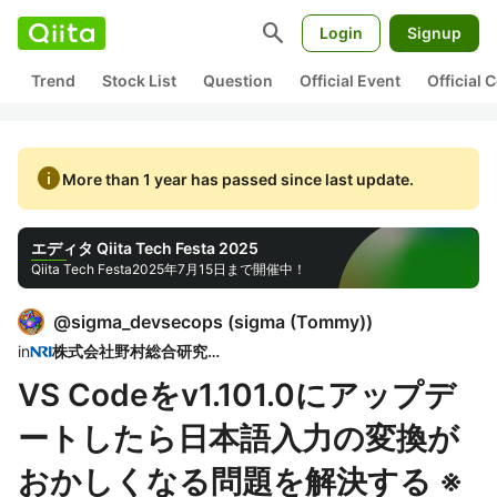
search
Login
Signup
Trend
Stock List
Question
Official Event
Official
info
More than 1 year has passed since last update.
エディタ Qiita Tech Festa 2025
Qiita Tech Festa
2025年7月15日まで開催中！
@
sigma_devsecops
(
sigma (Tommy)
)
in
株式会社野村総合研究所
VS Codeをv1.101.0にアップデ
ートしたら日本語入力の変換が
おかしくなる問題を解決する ※