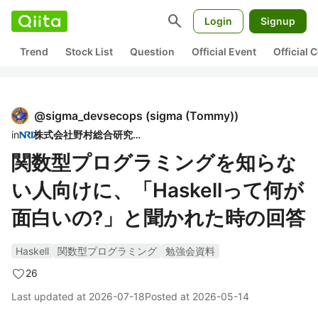
search
Login
Signup
Trend
Stock List
Question
Official Event
Official
@
sigma_devsecops
(
sigma (Tommy)
)
in
株式会社野村総合研究所
関数型プログラミングを知らな
い人向けに、「Haskellって何が
面白いの?」と聞かれた時の回答
Haskell
関数型プログラミング
勉強会資料
26
Last updated at
2026-07-18
Posted at
2026-05-14