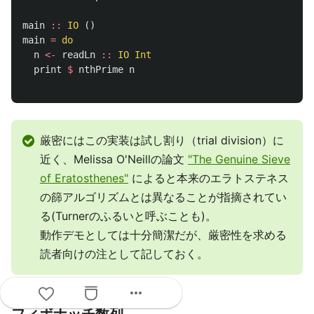
main
::
IO
()
main
=
do
n
<-
readLn
::
IO
Int
print
$
nthPrime
n
厳密にはこの実装は試し割り（trial division）に
近く、Melissa O'Neillの論文
"The Genuine Sieve
of Eratosthenes"
によると本来のエラトステネス
の篩アルゴリズムとは異なることが指摘されてい
る(Turnerのふるいと呼ぶことも)。
動作デモとしては十分簡潔だが、厳密性を求める
読者向けの注として記しておく。
more_horiz
フィボナッチ数列