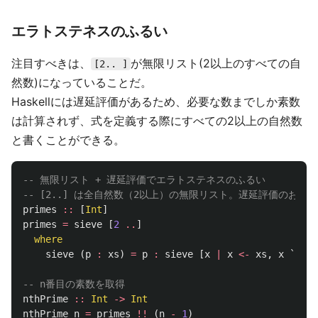
エラトステネスのふるい
注目すべきは、
が無限リスト(2以上のすべての自
[2.. ]
然数)になっていることだ。
Haskellには遅延評価があるため、必要な数までしか素数
は計算されず、式を定義する際にすべての2以上の自然数
と書くことができる。
-- 無限リスト + 遅延評価でエラトステネスのふるい
-- [2..] は全自然数（2以上）の無限リスト。遅延評価のお
primes
::
[
Int
]
primes
=
sieve
[
2
..
]
where
sieve
(
p
:
xs
)
=
p
:
sieve
[
x
|
x
<-
xs
,
x
`
mod
`
-- n番目の素数を取得
nthPrime
::
Int
->
Int
nthPrime
n
=
primes
!!
(
n
-
1
)