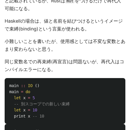
と記載されているが、Rustは
をつけるだけで再代入
mut
可能になる。
Haskellの場合は、値と名前を結びつけるというイメージ
で束縛(binding)という言葉が使われる。
小難しいことを書いたが、使用感としては不変な変数とあ
まり変わらないと思う。
同じ変数名での再束縛(再宣言)は問題ないが、再代入はコ
ンパイルエラーになる。
main
::
IO
()
main
=
do
let
x
=
5
-- 別スコープでの新しい束縛
let
x
=
10
print
x
-- 10