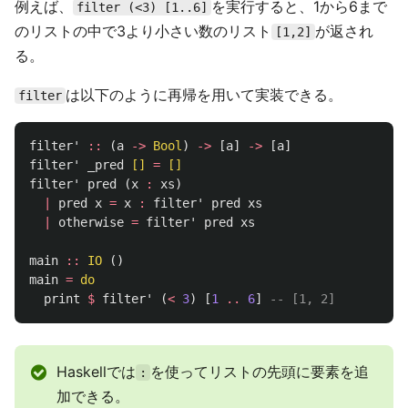
例えば、
を実行すると、1から6まで
filter (<3) [1..6]
のリストの中で3より小さい数のリスト
が返され
[1,2]
る。
は以下のように再帰を用いて実装できる。
filter
filter'
::
(
a
->
Bool
)
->
[
a
]
->
[
a
]
filter'
_pred
[]
=
[]
filter'
pred
(
x
:
xs
)
|
pred
x
=
x
:
filter'
pred
xs
|
otherwise
=
filter'
pred
xs
main
::
IO
()
main
=
do
print
$
filter'
(
<
3
)
[
1
..
6
]
-- [1, 2]
Haskellでは
を使ってリストの先頭に要素を追
:
加できる。