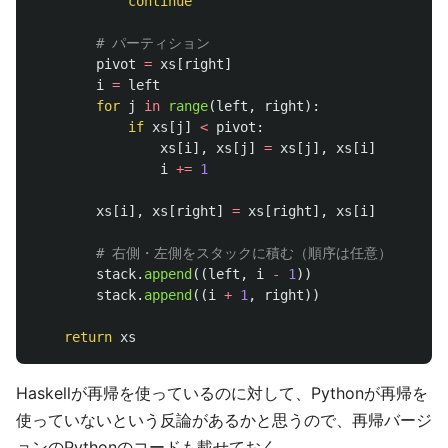
continue
pivot
=
xs
[
right
]
i
=
left
for
j
in
range
(
left
,
right
):
if
xs
[
j
]
<
pivot
:
xs
[
i
],
xs
[
j
]
=
xs
[
j
],
xs
[
i
]
i
+=
1
xs
[
i
],
xs
[
right
]
=
xs
[
right
],
xs
[
i
]
stack
.
append
((
left
,
i
-
1
))
stack
.
append
((
i
+
1
,
right
))
return
xs
Haskellが再帰を使っているのに対して、Pythonが再帰を
使っていないという反論があるかと思うので、再帰バージ
ョンのPythonのコードも載せておく。