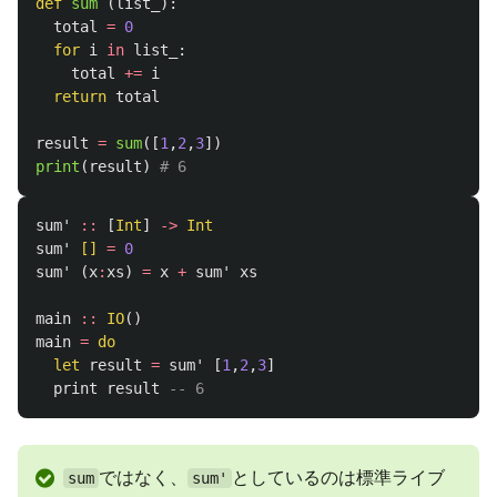
def
sum
(
list_
):
total
=
0
for
i
in
list_
:
total
+=
i
return
total
result
=
sum
([
1
,
2
,
3
])
print
(
result
)
sum'
::
[
Int
]
->
Int
sum'
[]
=
0
sum'
(
x
:
xs
)
=
x
+
sum'
xs
main
::
IO
()
main
=
do
let
result
=
sum'
[
1
,
2
,
3
]
print
result
-- 6
ではなく、
としているのは標準ライブ
sum
sum'