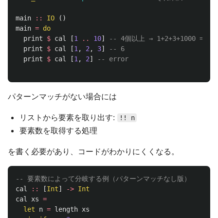
main
::
IO
()
main
=
do
print
$
cal
[
1
..
10
]
-- 4個以上 → 1+2+3+1000 = 10
print
$
cal
[
1
,
2
,
3
]
-- 6
print
$
cal
[
1
,
2
]
-- error
パターンマッチがない場合には
リストから要素を取り出す:
!! n
要素数を取得する処理
を書く必要があり、コードがわかりにくくなる。
-- 要素数によって分岐する例（パターンマッチなし版）
cal
::
[
Int
]
->
Int
cal
xs
=
let
n
=
length
xs