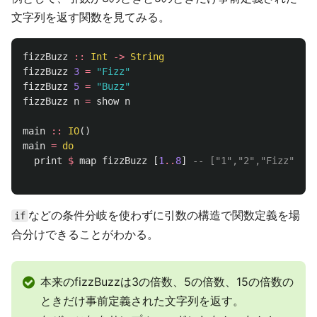
文字列を返す関数を見てみる。
fizzBuzz
::
Int
->
String
fizzBuzz
3
=
"Fizz"
fizzBuzz
5
=
"Buzz"
fizzBuzz
n
=
show
n
main
::
IO
()
main
=
do
print
$
map
fizzBuzz
[
1
..
8
]
-- ["1","2","Fizz","4"
などの条件分岐を使わずに引数の構造で関数定義を場
if
合分けできることがわかる。
本来のfizzBuzzは3の倍数、5の倍数、15の倍数の
ときだけ事前定義された文字列を返す。