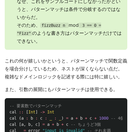
なぜ、これをサンプルコードにしなかったかとい
うと、パターンマッチは条件で分岐するのではな
いからだ。
そのため、
mod
fizzBuzz n
3 == 0 =
のような書き方はパターンマッチだけでは
"Fizz"
できない。
これの何が嬉しいかというと、パターンマッチで関数定義
を場合分けしているため、ネストが深くならない点だ。
複雑なドメインロジックを記述する際には特に嬉しい。
また、引数の展開にもパターンマッチは使用できる。
-- 要素数でパターンマッチ
cal
::
[
Int
]
->
Int
cal
(
a
:
b
:
c
:
_
:
_
)
=
a
+
b
+
c
+
1000
-- 4個以
cal
[
a
,
b
,
c
]
=
a
+
b
+
c
-- ちょうど3個
cal
_
=
error
"input is invalid"
-- それ未満