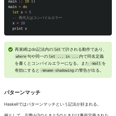
main
::
IO
()
main
=
do
let
x
=
5
-- 再代入はコンパイルエラー
x
=
10
print
x
再束縛はdo記法内の
で許される動作であり、
let
句や同一の
内で同名定義
where
let ... in ...
を書くとコンパイルエラーになる。また
を
-Wall
有効にすると
の警告が出る。
-Wname-shadowing
パターンマッチ
Haskellではパターンマッチという記法が好まれる。
例として、引数が3のときと5のときだけ事前定義された