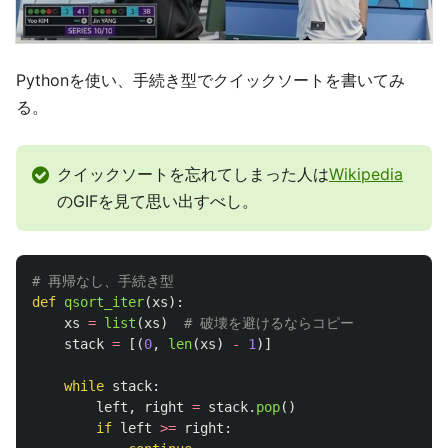
Pythonを使い、手続き型でクイックソートを書いてみ
る。
クイックソートを忘れてしまった人は
Wikipedia
のGIFを見て思い出すべし。
def
qsort_iter
(
xs
):
xs
=
list
(
xs
)
stack
=
[(
0
,
len
(
xs
)
-
1
)]
while
stack
:
left
,
right
=
stack
.
pop
()
if
left
>=
right
: