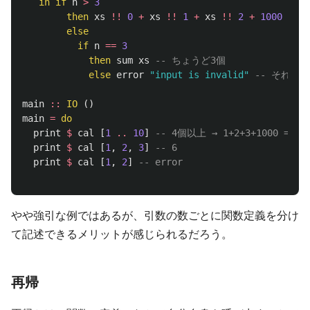
in
if
n
>
3
then
xs
!!
0
+
xs
!!
1
+
xs
!!
2
+
1000
-- 
else
if
n
==
3
then
sum
xs
-- ちょうど3個
else
error
"input is invalid"
-- それ未満
main
::
IO
()
main
=
do
print
$
cal
[
1
..
10
]
-- 4個以上 → 1+2+3+1000 = 10
print
$
cal
[
1
,
2
,
3
]
-- 6
print
$
cal
[
1
,
2
]
-- error
やや強引な例ではあるが、引数の数ごとに関数定義を分け
て記述できるメリットが感じられるだろう。
再帰