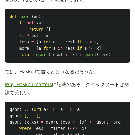
def
qsort
(
xs
):
if
not
xs
:
return
[]
x
,
*
rest
=
xs
less
=
[
a
for
a
in
rest
if
a
<
x
]
more
=
[
a
for
a
in
rest
if
a
>=
x
]
return
qsort
(
less
)
+
[
x
]
+
qsort
(
more
)
では、Haskellで書くとどうなるだろうか。
Why Haskell matters
に記載のある、クイックソートは簡
潔で美しい。
qsort
::
(
Ord
a
)
=>
[
a
]
->
[
a
]
qsort
[]
=
[]
qsort
(
x
:
xs
)
=
qsort
less
++
[
x
]
++
qsort
more
where
less
=
filter
(
<
x
)
xs
more
=
filter
(
>=
x
)
xs