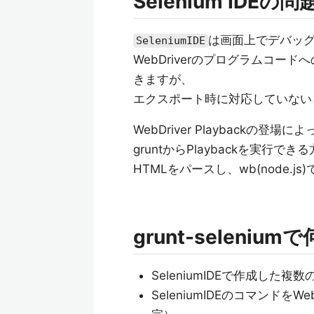
Selenium IDEの問
は画面上でデバッグ
SeleniumIDE
WebDriverのプログラムコ
きますが、
エクスポート時に対応していない
WebDriver Playback
gruntからPlaybackを実行
HTMLをパースし、wb(node.
grunt-seleniu
SeleniumIDEで作成した
SeleniumIDEのコマンドをW