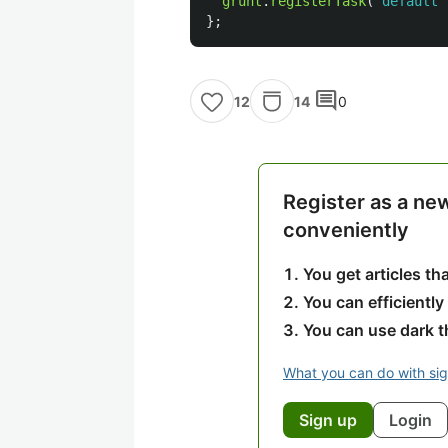
grunt
.
registerTask
(
'
default
'
};
comment
14
0
12
Register as a ne
conveniently
You get articles t
You can efficiently
You can use dark 
What you can do with si
Sign up
Login