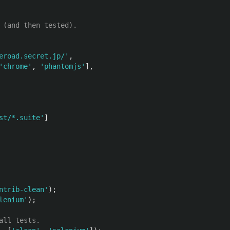
 (and then tested).
eroad.secret.jp/
'
,
'
chrome
'
,
'
phantomjs
'
],
st/*.suite
'
]
ntrib-clean
'
);
lenium
'
);
all tests.