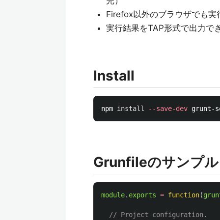
完）
Firefox以外のブラウザでも
実行結果をTAP形式で出力で
Install
npm 
install
--save-dev
Grunfileのサンプル
module
.
exports
=
function
(
grun
// Project configuration.