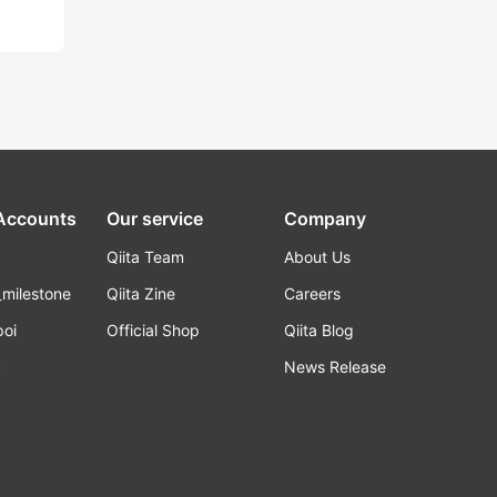
 Accounts
Our service
Company
Qiita Team
About Us
_milestone
Qiita Zine
Careers
poi
Official Shop
Qiita Blog
k
News Release