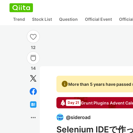
Trend
Stock List
Question
Official Event
Offici
12
14
info
More than 5 years have passed s
Grunt Plugins
Advent Cal
Day 21
more_horiz
@
sideroad
Selenium IDEで