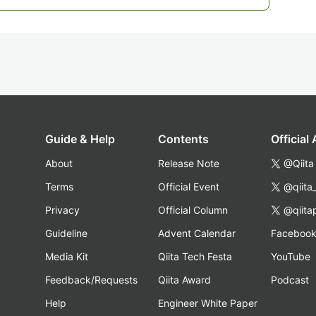
Guide & Help
Contents
Official
About
Release Note
@Qiita
Terms
Official Event
@qiita
Privacy
Official Column
@qiita
Guideline
Advent Calendar
Faceboo
Media Kit
Qiita Tech Festa
YouTube
Feedback/Requests
Qiita Award
Podcast
Help
Engineer White Paper