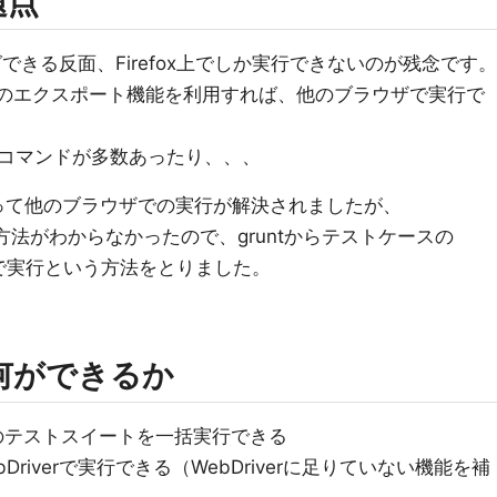
題点
できる反面、Firefox上でしか実行できないのが残念です。
ードへのエクスポート機能を利用すれば、他のブラウザで実行で
コマンドが多数あったり、、、
の登場によって他のブラウザでの実行が解決されましたが、
できる方法がわからなかったので、gruntからテストケースの
js)で実行という方法をとりました。
mで何ができるか
複数のテストスイートを一括実行できる
ebDriverで実行できる（WebDriverに足りていない機能を補