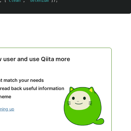
,
[
'
clean
'
,
'
selenium
'
]);
w user and use Qiita more
hat match your needs
 read back useful information
theme
gning up