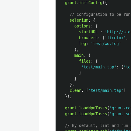
grunt
.
initConfig
({
// Configuration to be run
selenium
:
{
options
:
{
startURL
:
'
http://sid
browsers
:
[
'
firefox
'
,
log
:
'
test/wd.log
'
},
main
:
{
files
:
{
'
test/main.tap
'
:
[
'
te
}
}
},
clean
:
[
'
test/main.tap
'
]
});
grunt
.
loadNpmTasks
(
'
grunt-co
grunt
.
loadNpmTasks
(
'
grunt-se
// By default, lint and run 