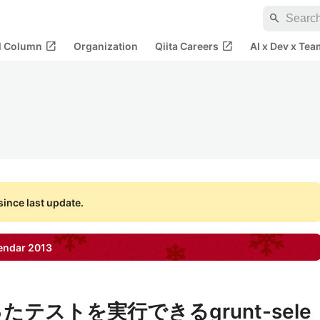
search
open_in_new
open_in_new
al Column
Organization
Qiita Careers
AI x Dev x Tea
ince last update.
endar
2013
作ったテストを実行できるgrunt-sele