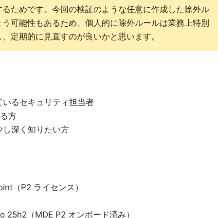
するためです。今回の検証のような任意に作成した除外ル
まう可能性もあるため、個人的に除外ルールは業務上特別
し、定期的に見直すのが良いかと思います。
討しているセキュリティ担当者
がある方
少し深く知りたい方
Endpoint（P2 ライセンス）
）
 Pro 25h2（MDE P2 オンボード済み）