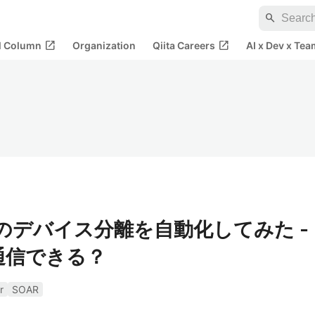
search
open_in_new
open_in_new
al Column
Organization
Qiita Careers
AI x Dev x Tea
MDE のデバイス分離を自動化してみた -
も通信できる？
r
SOAR