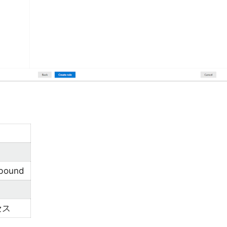
tbound
セス