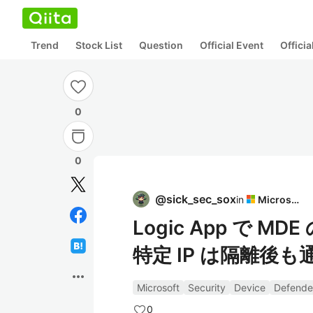
Trend
Stock List
Question
Official Event
Offici
0
0
@
sick_sec_sox
in
Microsoft
Logic App で 
特定 IP は隔離後
more_horiz
Microsoft
Security
Device
Defende
0