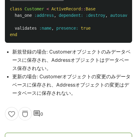
class
Customer
<
ActiveRecord
::
Base
has_one
:address
,
dependent: :destroy
,
autosave: 
f
validates
:name
,
presence: 
true
end
新規登録の場合: Customerオブジェクトのみデータベ
ースに保存され、Addressオブジェクトはデータベー
ス保存されない。
更新の場合: Customerオブジェクトの変更のみデータ
ベースに保存され、Addressオブジェクトの変更はデ
ータベースに保存されない。
comment
0