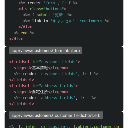
<%=
render
'form'
,
f: 
f
%>
<div
class=
"buttons"
>
<%=
f
.
submit
'更新'
%>
<%=
link_to
'キャンセル'
,
:customers
%>
</div>
<%
end
%>
</div>
app/views/customers/_form.html.erb
<fieldset
id=
"customer-fields"
>
<legend>
基本情報
</legend>
<%=
render
'customer_fields'
,
f: 
f
%>
</fieldset>
<fieldset
id=
"address-fields"
>
<legend>
自宅住所
</legend>
<%=
render
'address_fields'
,
f: 
f
%>
</fieldset>
app/views/customers/_customer_fields.html.erb
<%=
f
.
fields_for
:customer
,
f
.
object
.
customer
do
|
ff