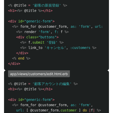
<%
@title
=
'顧客の新規登録'
%>
<h1>
<%=
@title
%>
</h1>
<div
id=
"generic-form"
>
<%=
form_for
@customer_form
,
as: 
'form'
,
url: :cus
<%=
render
'form'
,
f: 
f
%>
<div
class=
"buttons"
>
<%=
f
.
submit
'登録'
%>
<%=
link_to
'キャンセル'
,
:customers
%>
</div>
<%
end
%>
</div>
app/views/customers/edit.html.erb
<%
@title
=
'顧客アカウントの編集'
%>
<h1>
<%=
@title
%>
</h1>
<div
id=
"generic-form"
>
<%=
form_for
@customer_form
,
as: 
'form'
,
url: 
[
@customer_form
.
customer
]
do
|
f
|
%>