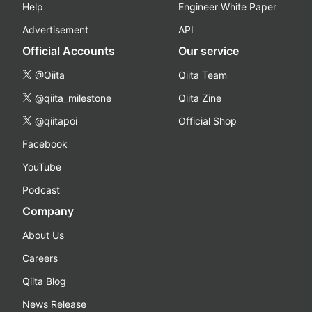
Help
Engineer White Paper
Advertisement
API
Official Accounts
Our service
@Qiita
Qiita Team
@qiita_milestone
Qiita Zine
@qiitapoi
Official Shop
Facebook
YouTube
Podcast
Company
About Us
Careers
Qiita Blog
News Release