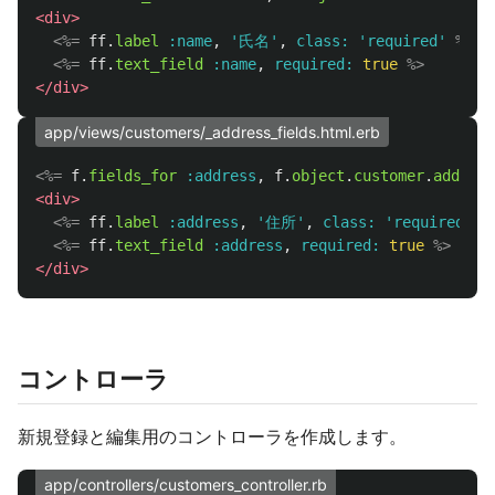
<div>
<%=
ff
.
label
:name
,
'氏名'
,
class: 
'required'
%>
<%=
ff
.
text_field
:name
,
required: 
true
%>
</div>
app/views/customers/_address_fields.html.erb
<%=
f
.
fields_for
:address
,
f
.
object
.
customer
.
address
<div>
<%=
ff
.
label
:address
,
'住所'
,
class: 
'required'
%
<%=
ff
.
text_field
:address
,
required: 
true
%>
</div>
コントローラ
新規登録と編集用のコントローラを作成します。
app/controllers/customers_controller.rb