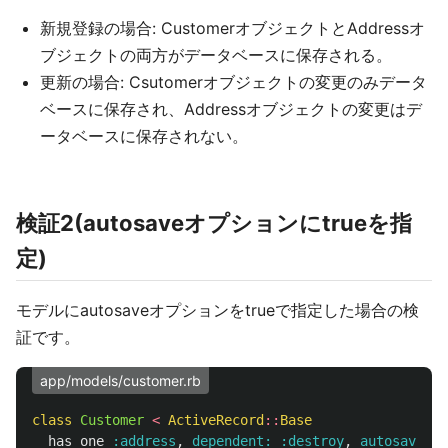
新規登録の場合: CustomerオブジェクトとAddressオ
ブジェクトの両方がデータベースに保存される。
更新の場合: Csutomerオブジェクトの変更のみデータ
ベースに保存され、Addressオブジェクトの変更はデ
ータベースに保存されない。
検証2(autosaveオプションにtrueを指
定)
モデルにautosaveオプションをtrueで指定した場合の検
証です。
app/models/customer.rb
class
Customer
<
ActiveRecord
::
Base
has_one
:address
,
dependent: :destroy
,
autosave: 
t