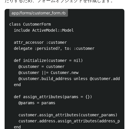
たりするため、フォームオブジェクトを作成します。
app/forms/customer_form.rb
class CustomerForm

  include ActiveModel::Model

  attr_accessor :customer

  delegate :persisted?, to: :customer

  def initialize(customer = nil)

    @customer = customer

    @customer ||= Customer.new

    @customer.build_address unless @customer.address

  end

  def assign_attributes(params = {})

    @params = params

    customer.assign_attributes(customer_params)

    customer.address.assign_attributes(address_param
  end
