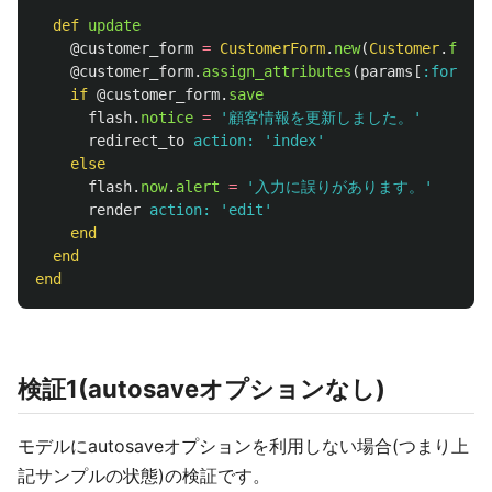
def
update
@customer_form
=
CustomerForm
.
new
(
Customer
.
find
(
@customer_form
.
assign_attributes
(
params
[
:form
])
if
@customer_form
.
save
flash
.
notice
=
'顧客情報を更新しました。'
redirect_to
action: 
'index'
else
flash
.
now
.
alert
=
'入力に誤りがあります。'
render
action: 
'edit'
end
end
end
検証1(autosaveオプションなし)
モデルにautosaveオプションを利用しない場合(つまり上
記サンプルの状態)の検証です。