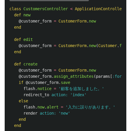
class
CustomersController
<
ApplicationController
def
new
@customer_form
=
CustomerForm
.
new
end
def
edit
@customer_form
=
CustomerForm
.
new
(
Customer
.
find
(
end
def
create
@customer_form
=
CustomerForm
.
new
@customer_form
.
assign_attributes
(
params
[
:form
])
if
@customer_form
.
save
flash
.
notice
=
'顧客を追加しました。'
redirect_to
action: 
'index'
else
flash
.
now
.
alert
=
'入力に誤りがあります。'
render
action: 
'new'
end
end