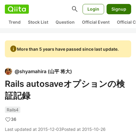
search
Login
Signup
Trend
Stock List
Question
Official Event
Official
info
More than 5 years have passed since last update.
@
shyamahira
(
山平 将大
)
Rails autosaveオプションの検
証記録
Rails4
36
Last updated at
2015-12-03
Posted at
2015-10-26