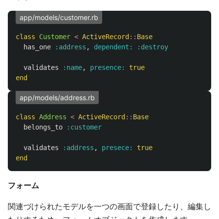
app/models/customer.rb
class
Customer
<
ActiveRecord
::
Base
has_one
:address
,
dependent: :destroy
validates
:name
,
presence: 
true
end
app/models/address.rb
class
Address
<
ActiveRecord
::
Base
belongs_to
:customer
validates
:address
,
presece: 
true
end
フォーム
関連づけられたモデルを一つの画面で登録したり、編集し