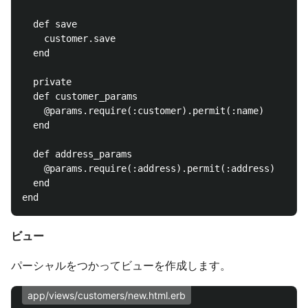
  def save

    customer.save

  end

  private

  def customer_params

    @params.require(:customer).permit(:name)

  end

  def address_params

    @params.require(:address).permit(:address)

  end

ビュー
パーシャルをつかってビューを作成します。
app/views/customers/new.html.erb