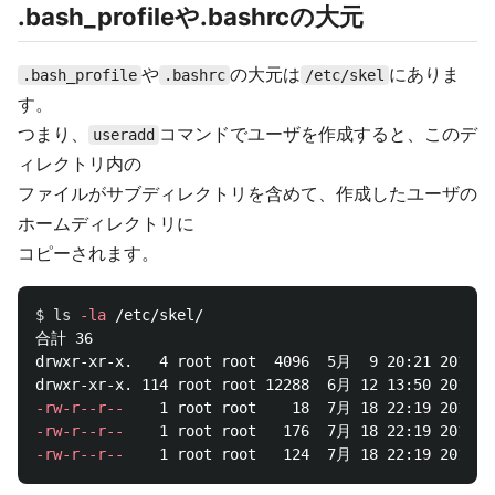
.bash_profileや.bashrcの大元
や
の大元は
にありま
.bash_profile
.bashrc
/etc/skel
す。
つまり、
コマンドでユーザを作成すると、このデ
useradd
ィレクトリ内の
ファイルがサブディレクトリを含めて、作成したユーザの
ホームディレクトリに
コピーされます。
$ 
ls
-la
 /etc/skel/

合計 36

drwxr-xr-x.   4 root root  4096  5月  9 20:21 2014 
.
-rw-r--r--
-rw-r--r--
-rw-r--r--