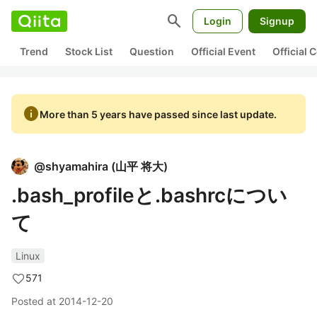
search
Login
Signup
Trend
Stock List
Question
Official Event
Official
info
More than 5 years have passed since last update.
@
shyamahira
(
山平 将大
)
.bash_profileと.bashrcについ
て
Linux
571
Posted at
2014-12-20