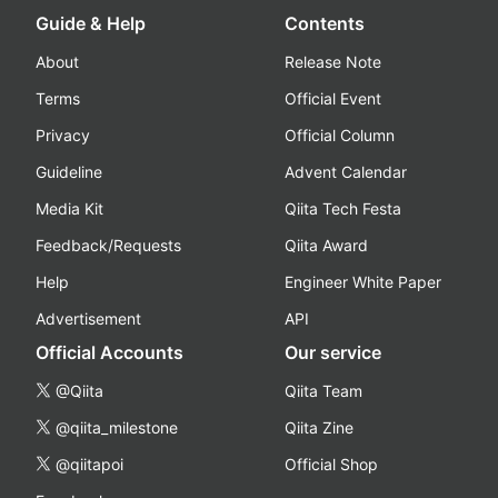
Guide & Help
Contents
About
Release Note
Terms
Official Event
Privacy
Official Column
Guideline
Advent Calendar
Media Kit
Qiita Tech Festa
Feedback/Requests
Qiita Award
Help
Engineer White Paper
Advertisement
API
Official Accounts
Our service
@Qiita
Qiita Team
@qiita_milestone
Qiita Zine
@qiitapoi
Official Shop