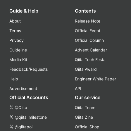
Guide & Help
Contents
About
Release Note
Terms
Official Event
Privacy
Official Column
Guideline
Advent Calendar
Media Kit
Qiita Tech Festa
Feedback/Requests
Qiita Award
Help
Engineer White Paper
Advertisement
API
Official Accounts
Our service
@Qiita
Qiita Team
@qiita_milestone
Qiita Zine
@qiitapoi
Official Shop