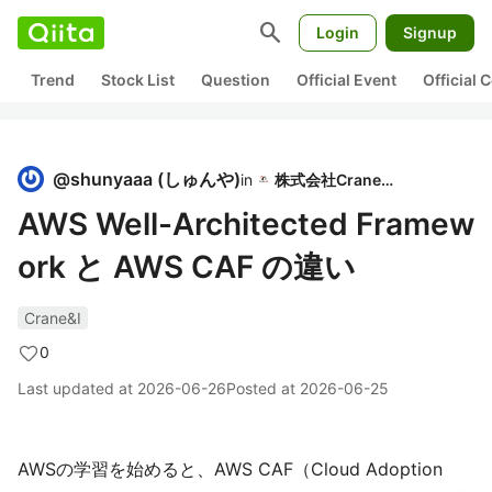
search
Login
Signup
Trend
Stock List
Question
Official Event
Official
@
shunyaaa
(
しゅんや
)
in
株式会社Crane＆I
AWS Well-Architected Framew
ork と AWS CAF の違い
Crane&I
0
Last updated at
2026-06-26
Posted at
2026-06-25
AWSの学習を始めると、AWS CAF（Cloud Adoption