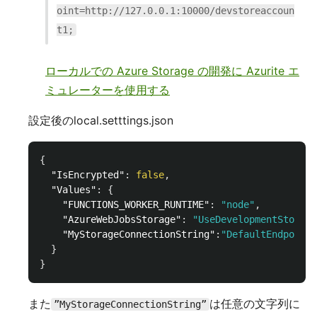
oint=http://127.0.0.1:10000/devstoreaccoun
t1;
ローカルでの Azure Storage の開発に Azurite エ
ミュレーターを使用する
設定後のlocal.setttings.json
{
"IsEncrypted"
:
false
,
"Values"
:
{
"FUNCTIONS_WORKER_RUNTIME"
:
"node"
,
"AzureWebJobsStorage"
:
"UseDevelopmentStorage
"MyStorageConnectionString"
:
"DefaultEndpoints
}
}
また
は任意の文字列に
”MyStorageConnectionString”