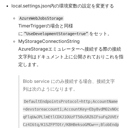
local.settings.json内の環境変数の設定を変更する
AzureWebJobsStorage
TimerTriggerの場合と同様
に
をセット。
”UseDevelopmentStorage=true”
MyStorageConnectionString
AzureStorageエミュレーターへ接続する際の接続
文字列はドキュメント上に公開されておりこれを指
定します。
Blob service にのみ接続する場合、接続文字
列は次のようになります。
DefaultEndpointsProtocol=http;AccountName
=devstoreaccount1;AccountKey=Eby8vdM02xNOc
qFlqUwJPLlmEtlCDXJ1OUzFT50uSRZ6IFsuFq2UVEr
Cz4I6tq/K1SZFPTOtr/KBHBeksoGMGw==;BlobEndp