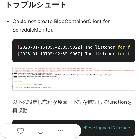
トラブルシュート
Could not create BlobContainerClient for
ScheduleMonitor.
[
2023-01-15T05:42:35.992Z] The listener 
for funct
[
2023-01-15T05:42:35.996Z] The listener 
for funct
以下の設定し忘れが原因。下記を追記してfunctionを
再起動
"AzureWebJobsStorage"
: 
"UseDevelopmentStorage=tru
more_horiz