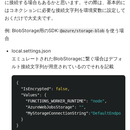
に接続する場合もあるかと思います。その際は、基本的に
はコネクションに必要な接続文字列を環境変数に設定して
おくだけで大丈夫です。
例: BlobStorage用のSDK:
を使う場
@azure/storage-blob
合
local.settings.json
エミュレートされたBlobStorageに繋ぐ場合はデフォ
ルト接続文字列が用意されているのでそれを記載
{
"IsEncrypted"
:
false
,
"Values"
:
{
"FUNCTIONS_WORKER_RUNTIME"
:
"node"
,
"AzureWebJobsStorage"
:
""
,
"MyStorageConnectionString"
:
"DefaultEndpoints
}
}