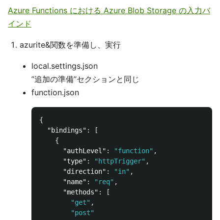
Azure Functions における Azure Blob Storage の入力バ
インド
azurite&関数を準備し、実行
local.settings.json
”追加の準備”セクションと同じ
function.json
{
"bindings"
:
[
{
"authLevel"
:
"function"
,
"type"
:
"httpTrigger"
,
"direction"
:
"in"
,
"name"
:
"req"
,
"methods"
:
[
"get"
,
"post"