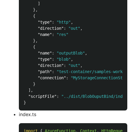
]
},
{
"type"
:
"http"
,
"direction"
:
"out"
,
"name"
:
"res"
},
{
"name"
:
"outputBlob"
,
"type"
:
"blob"
,
"direction"
:
"out"
,
"path"
:
"test-container/samples-workitem
"connection"
:
"MyStorageConnectionString
}
],
"scriptFile"
:
"../dist/BlobOuputBind/index.j
}
index.ts
import
{
AzureFunction
,
Context
,
HttpRequest
}