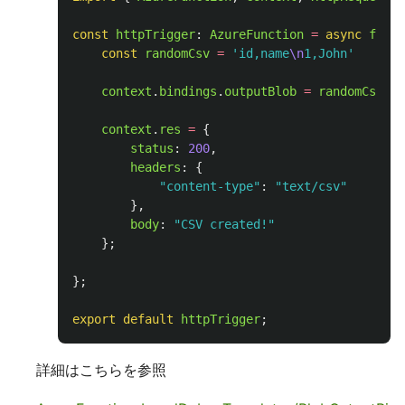
const
httpTrigger
:
AzureFunction
=
async
funct
const
randomCsv
=
'
id,name
\n
1,John
'
context
.
bindings
.
outputBlob
=
randomCsv
;
context
.
res
=
{
status
:
200
,
headers
:
{
"
content-type
"
:
"
text/csv
"
},
body
:
"
CSV created!
"
};
};
export
default
httpTrigger
;
詳細はこちらを参照