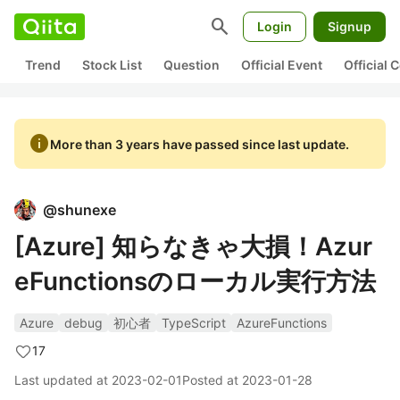
search
Login
Signup
Trend
Stock List
Question
Official Event
Official
info
More than 3 years have passed since last update.
@
shunexe
[Azure] 知らなきゃ大損！Azur
eFunctionsのローカル実行方法
Azure
debug
初心者
TypeScript
AzureFunctions
17
Last updated at
2023-02-01
Posted at
2023-01-28