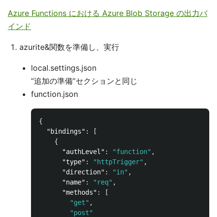
Azure Functions における Azure Blob Storage の出力バ
インド
azurite&関数を準備し、実行
local.settings.json
”追加の準備”セクションと同じ
function.json
{
"bindings"
:
[
{
"authLevel"
:
"function"
,
"type"
:
"httpTrigger"
,
"direction"
:
"in"
,
"name"
:
"req"
,
"methods"
:
[
"get"
,
"post"