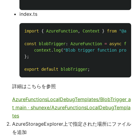
index.ts
import
{
AzureFunction
,
Context
}
from
"
@azure
const
blobTrigger
:
AzureFunction
=
async
funct
context
.
log
(
"
Blob trigger function process
};
export
default
blobTrigger
;
詳細はこちらを参照
AzureFunctionsLocalDebugTemplates/BlobTrigger a
t main · shunexe/AzureFunctionsLocalDebugTempla
tes
AzureStorageExplorer上で指定された場所にファイル
を追加