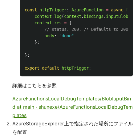
const
httpTrigger
:
AzureFunction
=
async
funct
context
.
log
(
context
.
bindings
.
inputBlob
);
context
.
res
=
{
// status: 200, /* Defaults to 200 */
body
:
"
done
"
};
};
export
default
httpTrigger
;
詳細はこちらを参照
AzureFunctionsLocalDebugTemplates/BlobIuputBin
d at main · shunexe/AzureFunctionsLocalDebugTem
plates
AzureStorageExplorer上で指定された場所にファイル
を配置