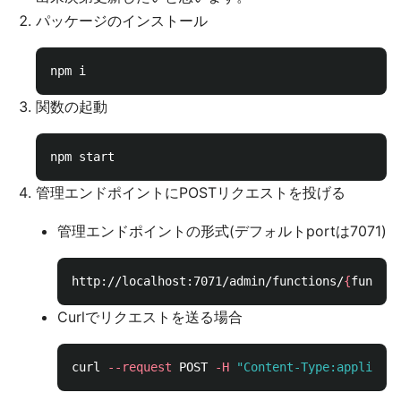
パッケージのインストール
関数の起動
管理エンドポイントにPOSTリクエストを投げる
管理エンドポイントの形式(デフォルトportは7071)
http://localhost:7071/admin/functions/
{
functio
Curlでリクエストを送る場合
curl 
--request
 POST 
-H
"Content-Type:applicati