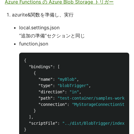
Azure Functions の Azure Blob Storage トリガー
azurite&関数を準備し、実行
local.settings.json
”追加の準備”セクションと同じ
function.json
{
"bindings"
:
[
{
"name"
:
"myBlob"
,
"type"
:
"blobTrigger"
,
"direction"
:
"in"
,
"path"
:
"test-container/samples-workitem
"connection"
:
"MyStorageConnectionString
}
],
"scriptFile"
:
"../dist/BlobTrigger/index.js"
}