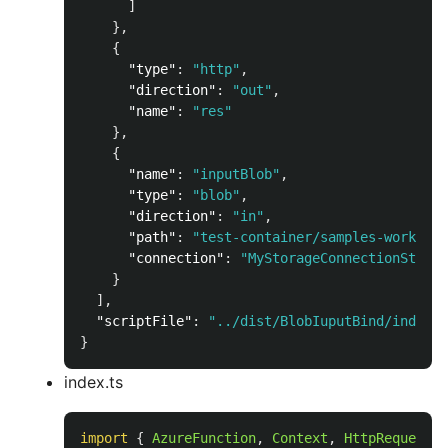
]
},
{
"type"
:
"http"
,
"direction"
:
"out"
,
"name"
:
"res"
},
{
"name"
:
"inputBlob"
,
"type"
:
"blob"
,
"direction"
:
"in"
,
"path"
:
"test-container/samples-workitem
"connection"
:
"MyStorageConnectionString
}
],
"scriptFile"
:
"../dist/BlobIuputBind/index.j
}
index.ts
import
{
AzureFunction
,
Context
,
HttpRequest
}