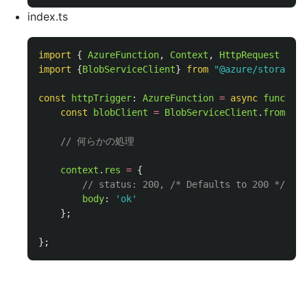
index.ts
import
{
AzureFunction
,
Context
,
HttpRequest
}
fr
import
{
BlobServiceClient
}
from
"
@azure/storage-b
const
httpTrigger
:
AzureFunction
=
async
function
const
blobClient
=
BlobServiceClient
.
fromConn
// 何らかの処理
context
.
res
=
{
// status: 200, /* Defaults to 200 */
body
:
'
ok
'
};
};