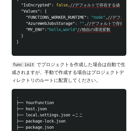
"IsEncrypted"
:
false
,
//デフォルトで存在する値
"Values"
:
{
"FUNCTIONS_WORKER_RUNTIME"
:
"node"
,
//デフォル
"AzureWebJobsStorage"
:
""
,
//デフォルトで存在す
"MY_ENV"
:
"hello,world"
//独自の環境変数
}
}
でプロジェクトを作成した場合は自動で生
func init
成されますが、手動で作成する場合はプロジェクトデ
ィレクトリのルートに配置してください。
.

├── YourFunction

├── host.json

├── local.settings.json ←ここ

├── package-lock.json

├── package.json
