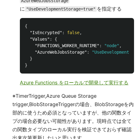
AzureWebJobsStorage
に
を指定する
"UseDevelopmentStorage=true"
{
"IsEncrypted"
:
false
,
"Values"
:
{
"FUNCTIONS_WORKER_RUNTIME"
:
"node"
,
"AzureWebJobsStorage"
:
"UseDevelopmentStor
}
}
Azure Functions をローカルで開発して実行する
※TimerTrigger,Azure Queue Storage
trigger,BlobStorageTriggerの場合、BlobStorageを内
部的に使うため必須となっていますが、他の関数タイ
プの場合必要ない可能性があります。現時点では全て
の関数タイプのローカル実行を検証できておらず確認
出来次第更新したいと思います。