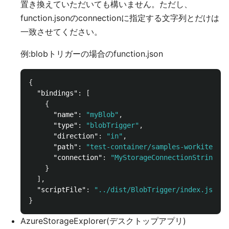
置き換えていただいても構いません。ただし、
function.jsonのconnectionに指定する文字列とだけは
一致させてください。
例:blobトリガーの場合のfunction.json
{
"bindings"
:
[
{
"name"
:
"myBlob"
,
"type"
:
"blobTrigger"
,
"direction"
:
"in"
,
"path"
:
"test-container/samples-workitems/{
"connection"
:
"MyStorageConnectionString"
←
}
],
"scriptFile"
:
"../dist/BlobTrigger/index.js"
}
AzureStorageExplorer(デスクトップアプリ)