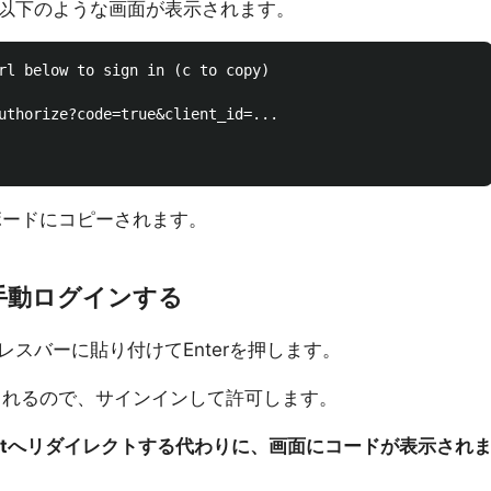
以下のような画面が表示されます。
rl below to sign in (c to copy)

uthorize?code=true&client_id=...

ボードにコピーされます。
手動ログインする
レスバーに貼り付けてEnterを押します。
表示されるので、サインインして許可します。
lhostへリダイレクトする代わりに、画面にコードが表示され