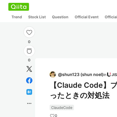
Trend
Stock List
Question
Official Event
Offici
0
0
@
shun123
(
shun noel
)
in
【Claude Code
ったときの対処法
more_horiz
ClaudeCode
0