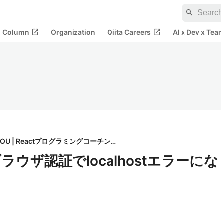
search
open_in_new
open_in_new
al Column
Organization
Qiita Careers
AI x Dev x Tea
JISOU | Reactプログラミングコーチング
】ブラウザ認証でlocalhostエラーにな