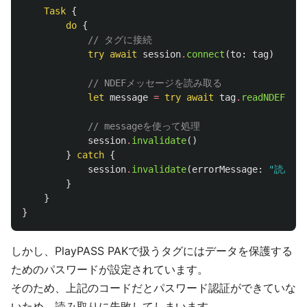
Task
{
do
{
// タグに接続
try
await
session
.
connect
(
to
:
tag
)
// NDEFメッセージを読み取る
let
message
=
try
await
tag
.
readNDEF
()
// messageを使って処理
session
.
invalidate
()
}
catch
{
session
.
invalidate
(
errorMessage
:
"読み取
}
}
}
しかし、PlayPASS PAKで扱うタグにはデータを保護する
ためのパスワードが設定されています。
そのため、上記のコードだとパスワード認証ができていな
いため、読み取りに失敗してしまいます。