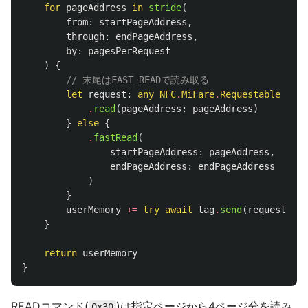
for
pageAddress
in
stride
(
from
:
startPageAddress
,
through
:
endPageAddress
,
by
:
pagesPerRequest
)
{
// 末尾はFAST_READで読み取る
let
request
:
any
NFC
.
MiFare
.
Requestable
=
if
.
read
(
pageAddress
:
pageAddress
)
}
else
{
.
fastRead
(
startPageAddress
:
pageAddress
,
endPageAddress
:
endPageAddress
)
}
userMemory
+=
try
await
tag
.
send
(
request
:
re
}
return
userMemory
}
READコマンド(
)は指定ページから4ページ分を読み
0x30