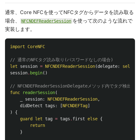
通常、Core NFCを使ってNFCタグからデータを読み取る
場合、
を使って次のような流れで
NFCNDEFReaderSession
実装します。
import
CoreNFC
// 通常のNFCタグ読み取り(パスワードなしの場合)
let
session
=
NFCNDEFReaderSession
(
delegate
:
self
,
q
session
.
begin
()
// NFCNDEFReaderSessionDelegateメソッド内でタグ検出後
func
readerSession
(
_
session
:
NFCNDEFReaderSession
,
didDetect
tags
:
[
NFCNDEFTag
]
)
{
guard
let
tag
=
tags
.
first
else
{
return
}