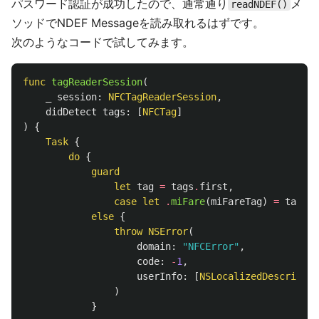
パスワード認証が成功したので、通常通り
メ
readNDEF()
ソッドでNDEF Messageを読み取れるはずです。
次のようなコードで試してみます。
func
tagReaderSession
(
_
session
:
NFCTagReaderSession
,
didDetect
tags
:
[
NFCTag
]
)
{
Task
{
do
{
guard
let
tag
=
tags
.
first
,
case
let
.
miFare
(
miFareTag
)
=
tag
else
{
throw
NSError
(
domain
:
"NFCError"
,
code
:
-
1
,
userInfo
:
[
NSLocalizedDescriptio
)
}