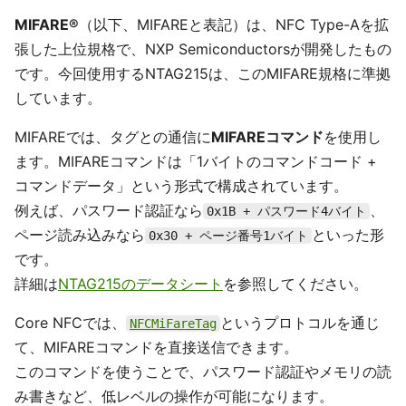
MIFARE®
（以下、MIFAREと表記）は、NFC Type-Aを拡
張した上位規格で、NXP Semiconductorsが開発したもの
です。今回使用するNTAG215は、このMIFARE規格に準拠
しています。
MIFAREでは、タグとの通信に
MIFAREコマンド
を使用し
ます。MIFAREコマンドは「1バイトのコマンドコード +
コマンドデータ」という形式で構成されています。
例えば、パスワード認証なら
、
0x1B + パスワード4バイト
ページ読み込みなら
といった形
0x30 + ページ番号1バイト
です。
詳細は
NTAG215のデータシート
を参照してください。
Core NFCでは、
というプロトコルを通じ
NFCMiFareTag
て、MIFAREコマンドを直接送信できます。
このコマンドを使うことで、パスワード認証やメモリの読
み書きなど、低レベルの操作が可能になります。