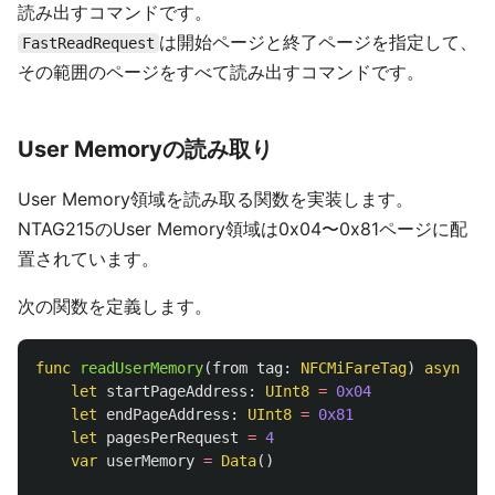
読み出すコマンドです。
は開始ページと終了ページを指定して、
FastReadRequest
その範囲のページをすべて読み出すコマンドです。
User Memoryの読み取り
User Memory領域を読み取る関数を実装します。
NTAG215のUser Memory領域は0x04〜0x81ページに配
置されています。
次の関数を定義します。
func
readUserMemory
(
from
tag
:
NFCMiFareTag
)
async
th
let
startPageAddress
:
UInt8
=
0x04
let
endPageAddress
:
UInt8
=
0x81
let
pagesPerRequest
=
4
var
userMemory
=
Data
()