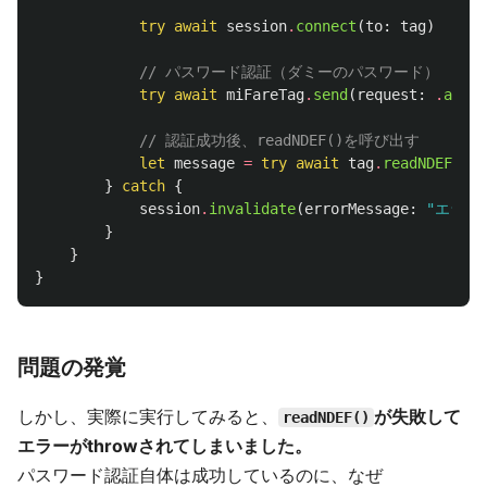
try
await
session
.
connect
(
to
:
tag
)
// パスワード認証（ダミーのパスワード）
try
await
miFareTag
.
send
(
request
:
.
authe
// 認証成功後、readNDEF()を呼び出す
let
message
=
try
await
tag
.
readNDEF
()
}
catch
{
session
.
invalidate
(
errorMessage
:
"エラー
}
}
}
問題の発覚
しかし、実際に実行してみると、
が失敗して
readNDEF()
エラーがthrowされてしまいました。
パスワード認証自体は成功しているのに、なぜ