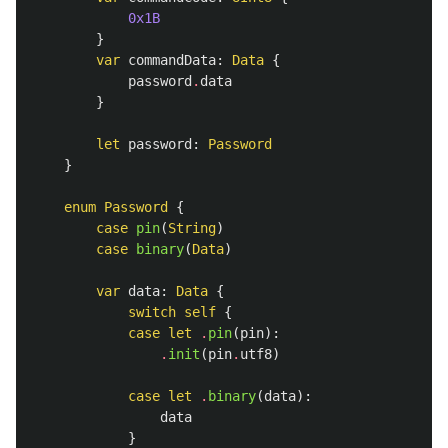
0x1B
}
var
commandData
:
Data
{
password
.
data
}
let
password
:
Password
}
enum
Password
{
case
pin
(
String
)
case
binary
(
Data
)
var
data
:
Data
{
switch
self
{
case
let
.
pin
(
pin
):
.
init
(
pin
.
utf8
)
case
let
.
binary
(
data
):
data
}