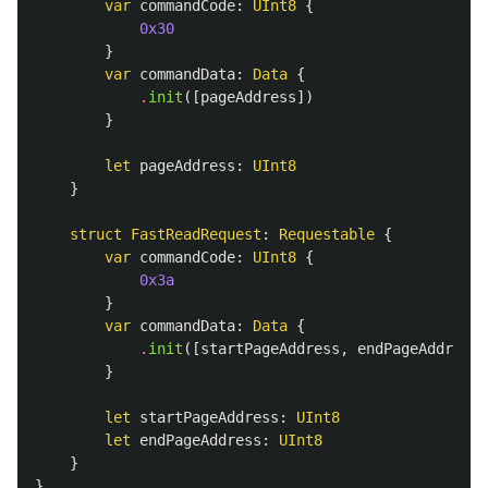
var
commandCode
:
UInt8
{
0x30
}
var
commandData
:
Data
{
.
init
([
pageAddress
])
}
let
pageAddress
:
UInt8
}
struct
FastReadRequest
:
Requestable
{
var
commandCode
:
UInt8
{
0x3a
}
var
commandData
:
Data
{
.
init
([
startPageAddress
,
endPageAddress
]
}
let
startPageAddress
:
UInt8
let
endPageAddress
:
UInt8
}
}