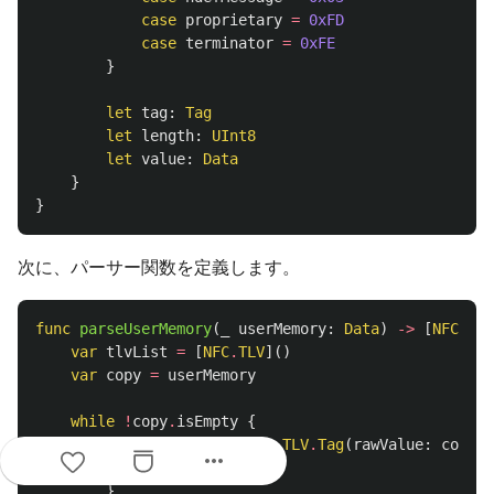
case
proprietary
=
0xFD
case
terminator
=
0xFE
}
let
tag
:
Tag
let
length
:
UInt8
let
value
:
Data
}
}
次に、パーサー関数を定義します。
func
parseUserMemory
(
_
userMemory
:
Data
)
->
[
NFC
.
TLV
var
tlvList
=
[
NFC
.
TLV
]()
var
copy
=
userMemory
while
!
copy
.
isEmpty
{
guard
let
tag
=
NFC
.
TLV
.
Tag
(
rawValue
:
copy
.
r
more_horiz
break
}