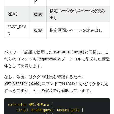
ド
指定ページから4ページ分読み
READ
0x30
出し
FAST_REA
指定区間のページを読み出し
0x3A
D
パスワード認証で使用した
(
)と同様に、こ
PWD_AUTH
0x1B
れらのコマンドも
プロトコルに準拠した構造
Requestable
体として実装します。
なお、厳密にはタグの種類を確認するために
(
)コマンドでNTAG215かどうかを判定
GET_VERSION
0x60
すべきですが、今回の実装では省略しています。
extension
NFC
.
MiFare
{
struct
ReadRequest
:
Requestable
{