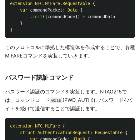
extension
NFC
.
MiFare
.
Requestable
{
var
commandPacket
:
Data
{
.
init
([
commandCode
])
+
commandData
}
}
このプロトコルに準拠した構造体を作成することで、各種
MIFAREコマンドを実装していきます。
パスワード認証コマンド
パスワード認証のコマンドを実装します。NTAG215で
は、コマンドコード
(PWD_AUTH)にパスワード4バ
0x1B
イトを続けて送信することで認証します。
extension
NFC
.
MiFare
{
struct
AuthenticationRequest
:
Requestable
{
var
commandCode
:
UInt8
{