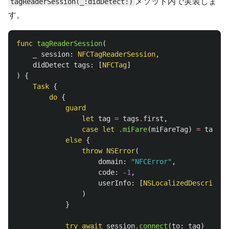
メソッド内で実装しま
tagReaderSession(_:didDetect:)
す。
func
tagReaderSession
(
_
session
:
NFCTagReaderSession
,
didDetect
tags
:
[
NFCTag
]
)
{
Task
{
do
{
guard
let
tag
=
tags
.
first
,
case
let
.
miFare
(
miFareTag
)
=
tag
else
{
throw
NSError
(
domain
:
"NFCError"
,
code
:
-
1
,
userInfo
:
[
NSLocalizedDescriptio
)
}
try
await
session
.
connect
(
to
:
tag
)