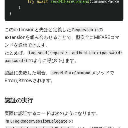
try
await
sendMiFareCommand
(
commandPacket
:
r
}
}
このextensionと先ほど定義した
の
Requestable
extensionを組み合わせることで、型安全にMIFAREコマ
ンドを送信できます。
たとえば、
tag.send(request: .authenticate(password:
のように呼び出せます。
password))
認証に失敗した場合、
メソッドで
sendMiFareCommand
Errorがthrowされます。
認証の実行
実際に認証するコードは次のようになります。
の
NFCTagReaderSessionDelegate