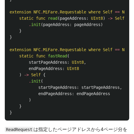
extension
NFC
.
MiFare
.
Requestable
where
Self
==
NFC
.
M
static
func
read
(
pageAddress
:
UInt8
)
->
Self
{
.
init
(
pageAddress
:
pageAddress
)
}
}
extension
NFC
.
MiFare
.
Requestable
where
Self
==
NFC
.
M
static
func
fastRead
(
startPageAddress
:
UInt8
,
endPageAddress
:
UInt8
)
->
Self
{
.
init
(
startPageAddress
:
startPageAddress
,
endPageAddress
:
endPageAddress
)
}
}
は指定したページアドレスから4ページ分を
ReadRequest