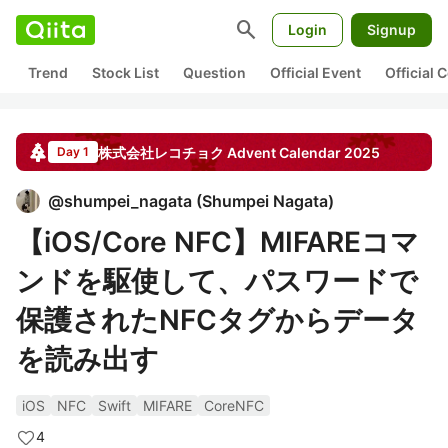
search
Login
Signup
Trend
Stock List
Question
Official Event
Official
株式会社レコチョク
Advent Calendar
2025
Day 1
@
shumpei_nagata
(
Shumpei Nagata
)
【iOS/Core NFC】MIFAREコマ
ンドを駆使して、パスワードで
保護されたNFCタグからデータ
を読み出す
iOS
NFC
Swift
MIFARE
CoreNFC
4