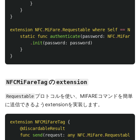
}
}
}
extension
NFC
.
MiFare
.
Requestable
where
Self
==
NFC
.
M
static
func
authenticate
(
password
:
NFC
.
MiFare
.
Pa
.
init
(
password
:
password
)
}
}
の
NFCMiFareTag
extension
プロトコルを使い、MIFAREコマンドを簡単
Requestable
に送信できるようextensionを実装します。
extension
NFCMiFareTag
{
@discardableResult
func
send
(
request
:
any
NFC
.
MiFare
.
Requestable
)
a