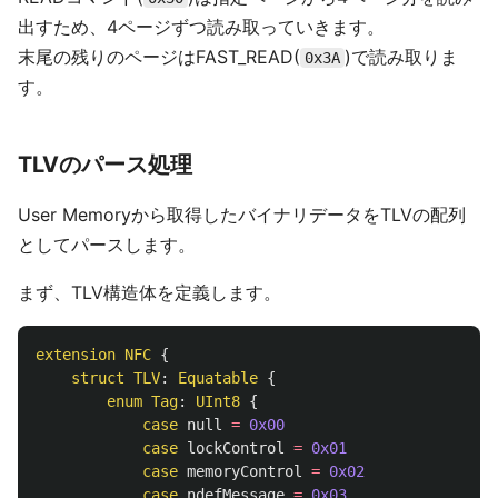
出すため、4ページずつ読み取っていきます。
末尾の残りのページはFAST_READ(
)で読み取りま
0x3A
す。
TLVのパース処理
User Memoryから取得したバイナリデータをTLVの配列
としてパースします。
まず、TLV構造体を定義します。
extension
NFC
{
struct
TLV
:
Equatable
{
enum
Tag
:
UInt8
{
case
null
=
0x00
case
lockControl
=
0x01
case
memoryControl
=
0x02
case
ndefMessage
=
0x03