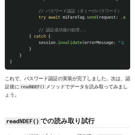
// パスワード認証（ダミーのパスワード）
try
await
miFareTag
.
send
(
request
:
.
authe
// 認証成功後の処理...
}
catch
{
session
.
invalidate
(
errorMessage
:
"エラー
}
}
}
これで、パスワード認証の実装が完了しました。次は、認
証後に
メソッドでデータを読み取ってみまし
readNDEF()
ょう。
での読み取り試行
readNDEF()