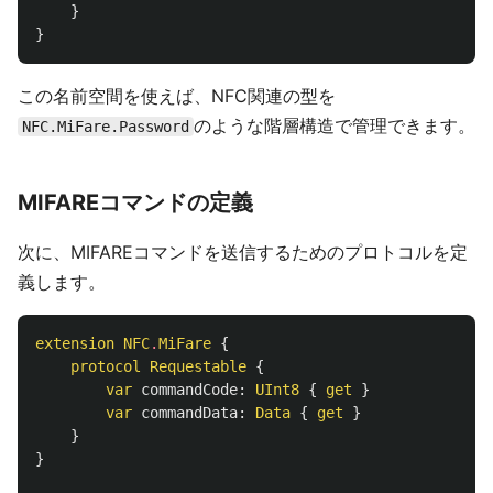
}
}
この名前空間を使えば、NFC関連の型を
のような階層構造で管理できます。
NFC.MiFare.Password
MIFAREコマンドの定義
次に、MIFAREコマンドを送信するためのプロトコルを定
義します。
extension
NFC
.
MiFare
{
protocol
Requestable
{
var
commandCode
:
UInt8
{
get
}
var
commandData
:
Data
{
get
}
}
}