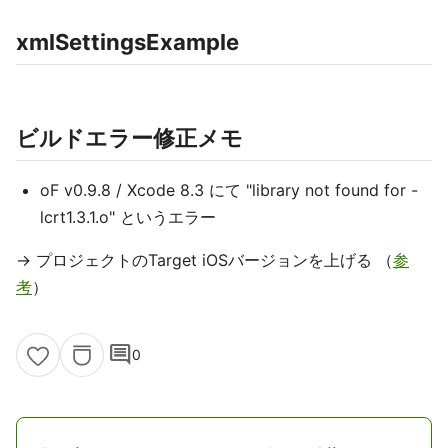
xmlSettingsExample
ビルドエラー修正メモ
oF v0.9.8 / Xcode 8.3 にて "library not found for -
lcrt1.3.1.o" というエラー
→ プロジェクトのTarget iOSバージョンを上げる （
参
考
）
comment
0