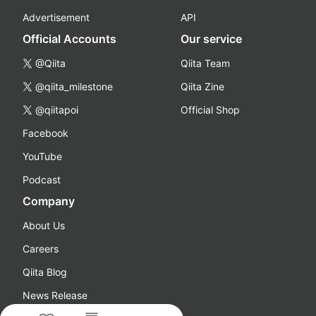
Advertisement
API
Official Accounts
Our service
@Qiita
Qiita Team
@qiita_milestone
Qiita Zine
@qiitapoi
Official Shop
Facebook
YouTube
Podcast
Company
About Us
Careers
Qiita Blog
News Release