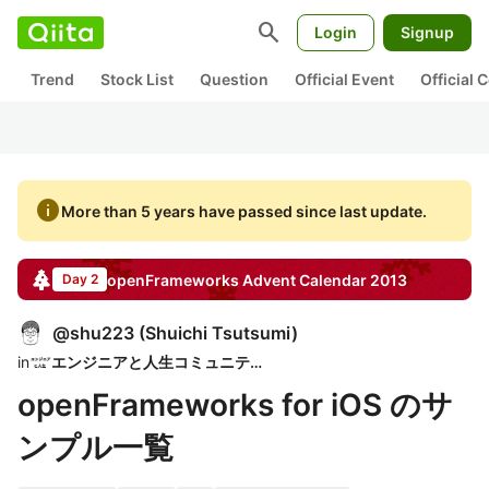
search
Login
Signup
Trend
Stock List
Question
Official Event
Official
info
More than 5 years have passed since last update.
openFrameworks
Advent Calendar
2013
Day 2
@
shu223
(
Shuichi Tsutsumi
)
in
エンジニアと人生コミュニティ
openFrameworks for iOS のサ
ンプル一覧