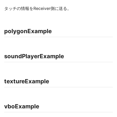
タッチの情報をReceiver側に送る。
polygonExample
soundPlayerExample
textureExample
vboExample