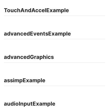
TouchAndAccelExample
advancedEventsExample
advancedGraphics
assimpExample
audioInputExample