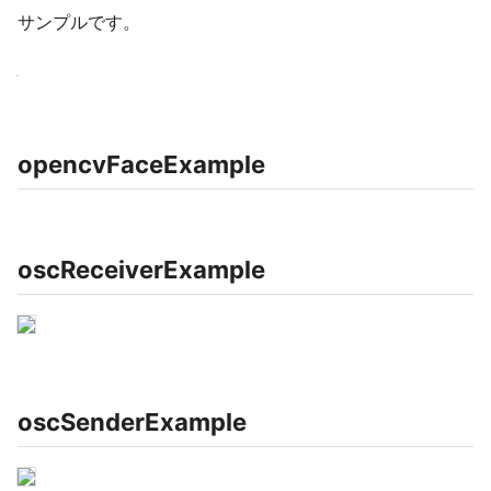
サンプルです。
opencvFaceExample
oscReceiverExample
oscSenderExample