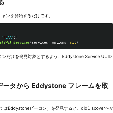
する
r でスキャンを開始するだけです。
"FEAA"
)]
alsWithServices
(
services
,
options
:
nil
)
コンだけを発見対象とするよう、Eddystone Service UUID
タから Eddystone フレームを取
ddystoneビーコン）を発見すると、didDiscover〜