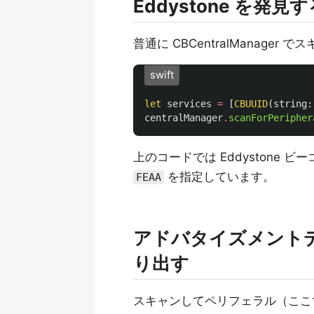
Eddystone を発見
普通に CBCentralManage
swift
let
services
=
[
CBUUID
(
string
:
centralManager
.
scanForPeripher
上のコードでは Eddystone ビー
を指定しています。
FEAA
アドバタイズメントデー
り出す
スキャンしてペリフェラル（ここではE