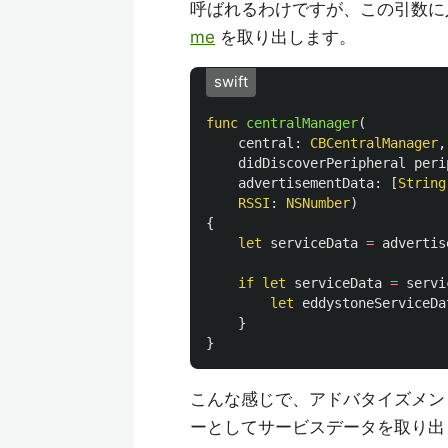
呼ばれるわけですが、この引数に
me
を取り出します。
swift
func
centralManager
(
central
:
CBCentralManager
,
didDiscoverPeripheral
peri
advertisementData
:
[
String
RSSI
:
NSNumber
)
{
let
serviceData
=
advertis
if
let
serviceData
=
servi
let
eddystoneServiceDa
}
}
こんな感じで、アドバタイズメ
ーとしてサービスデータを取り出し、その