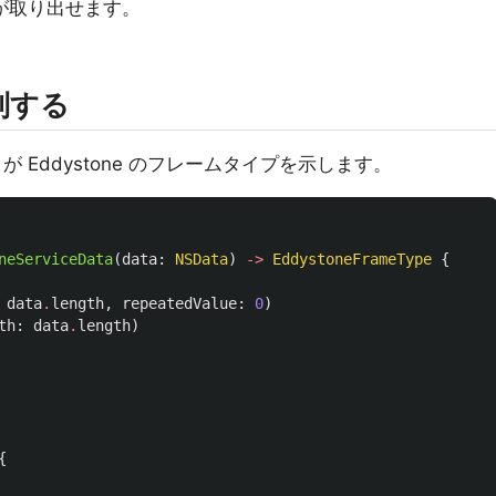
ータが取り出せます。
別する
トが Eddystone のフレームタイプを示します。
neServiceData
(
data
:
NSData
)
->
EddystoneFrameType
{
data
.
length
,
repeatedValue
:
0
)
th
:
data
.
length
)
{