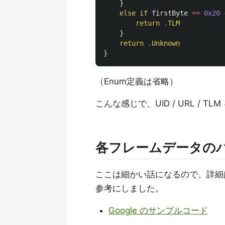
}
else
if
firstByte
==
0x20
return
.
TLM
}
return
.
Unknown
}
（Enum定義は省略）
こんな感じで、UID / URL / T
各フレームデータの
ここは細かい話になるので、詳細
参考にしました。
Google のサンプルコード