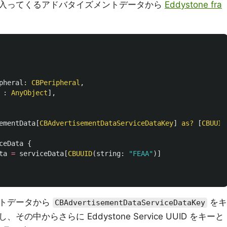
入ってくるアドバタイズメントデータから
Eddystone fra
pheral
:
CBPeripheral
,
:
AnyObject
],
ementData
[
CBAdvertisementDataServiceDataKey
]
as?
[
CBUUID
ceData
{
ta
=
serviceData
[
CBUUID
(
string
:
"FEAA"
)]
ントデータから
をキ
CBAdvertisementDataServiceDataKey
中からさらに Eddystone Service UUID をキーと