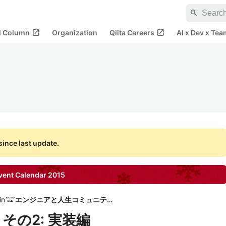
search
open_in_new
open_in_new
al Column
Organization
Qiita Careers
AI x Dev x Tea
ince last update.
ent Calendar
2015
in
エンジニアと人生コミュニティ
 - その2: 実装編