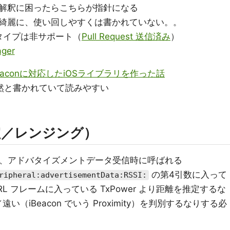
解釈に困ったらこちらが指針になる
綺麗に、使い回しやすくは書かれていない。。
ームタイプは非サポート（
Pull Request 送信済み
）
ager
, iBeaconに対応したiOSライブラリを作った話
も整然と書かれていて読みやすい
定／レンジング）
思うと、アドバタイズメントデータ受信時に呼ばれる
の第4引数に入って
ripheral:advertisementData:RSSI:
 URL フレームに入っている TxPower より距離を推定するな
い（iBeacon でいう Proximity）を判別するなりする必