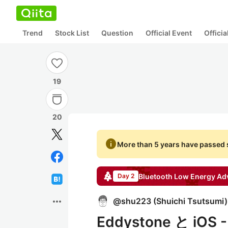
Trend
Stock List
Question
Official Event
Offici
19
20
info
More than 5 years have passed s
Bluetooth Low Energy
Adv
Day 2
more_horiz
@
shu223
(
Shuichi Tsutsumi
)
Eddystone と iOS