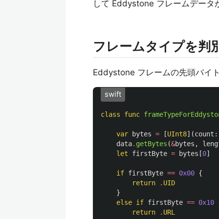
して Eddystone フレームデ
フレームタイプを判
Eddystone フレームの先頭バイ
swift
class
func
frameTypeForEddysto
var
bytes
=
[
UInt8
](
count
:
data
.
getBytes
(
&
bytes
,
leng
let
firstByte
=
bytes
[
0
]
if
firstByte
==
0x00
{
return
.
UID
}
else
if
firstByte
==
0x10
return
.
URL