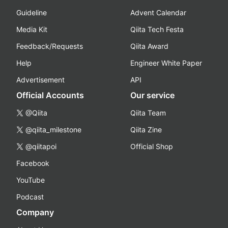
Guideline
Advent Calendar
Media Kit
Qiita Tech Festa
Feedback/Requests
Qiita Award
Help
Engineer White Paper
Advertisement
API
Official Accounts
Our service
@Qiita
Qiita Team
@qiita_milestone
Qiita Zine
@qiitapoi
Official Shop
Facebook
YouTube
Podcast
Company