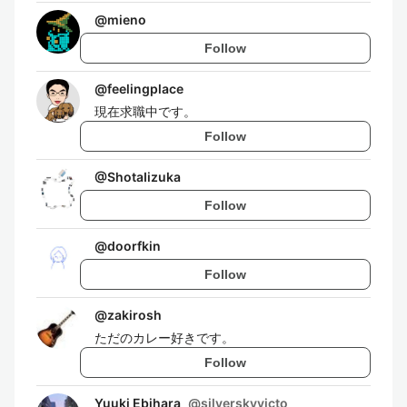
@
mieno
Follow
@
feelingplace
現在求職中です。
Follow
@
ShotaIizuka
Follow
@
doorfkin
Follow
@
zakirosh
ただのカレー好きです。
Follow
Yuuki Ebihara
@
silverskyvicto