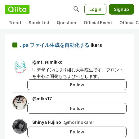
search
Login
Signup
Trend
Stock List
Question
Official Event
Official
.ipa ファイル生成を自動化する
likers
@
mt_sumikko
UIデザインに取り組む大学院生です。フロント
を中心に開発もちょぴっとします。
Follow
@
mfks17
Follow
Shinya Fujino
@
morinokami
Follow