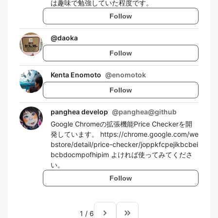
は趣味で勉強していた程度です。
Follow
@
daoka
Follow
Kenta Enomoto
@
enomotok
Follow
panghea develop
@
panghea@github
Google Chromeの拡張機能Price Checkerを開
発しています。 https://chrome.google.com/we
bstore/detail/price-checker/joppkfcpejikbcbei
bcbdocmpofhipim よければ使ってみてくださ
い。
Follow
navigate_next
keyboard_double_arrow_right
1
/
6