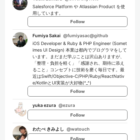
Salesforce Platform や Atlassian Product を使
用しています。
Follow
Fumiya Sakai
@
fumiyasac@github
iOS Developer & Ruby & PHP Engineer (Somet
imes UI Design) 本業は都内でプログラマをして
います。まだまだ学ぶことは沢山ありますが、
「整理・負担を軽く」「感謝され、期待に添え
ること」コンセプトに技術を磨く毎日です。最
近はSwift/Objective-C/PHP/Ruby/ReactNativ
e/KotlinとUI実装が大好物(^_^)
Follow
yuka ezura
@
ezura
Follow
わたべ きみよし
@
watouch
Follow