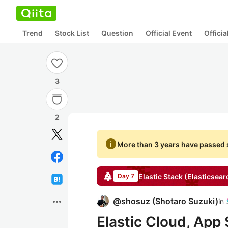
Trend
Stock List
Question
Official Event
Offici
3
2
info
More than 3 years have passed s
Elastic Stack (Elasticsear
Day 7
more_horiz
@
shosuz
(
Shotaro Suzuki
)
in
Elastic Cloud, App