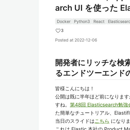
arch UI を使った
Docker
Python3
React
Elasticsear
3
Posted at
2022-12-06
開発者にリッチな検
るエンドツーエンド
皆様こんにちは！
公開は既に半年ほど前になります
すね。
第48回 Elasticsearch勉強会 
た簡単なチュートリアル、Elastifl
当日のスライドは
こちら
になり
これは Elastic 本社の Product M