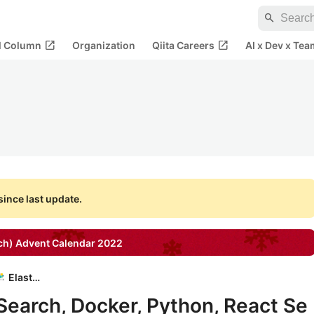
search
open_in_new
open_in_new
al Column
Organization
Qiita Careers
AI x Dev x Tea
ince last update.
ch)
Advent Calendar
2022
Elastic
 Search, Docker, Python, React Se