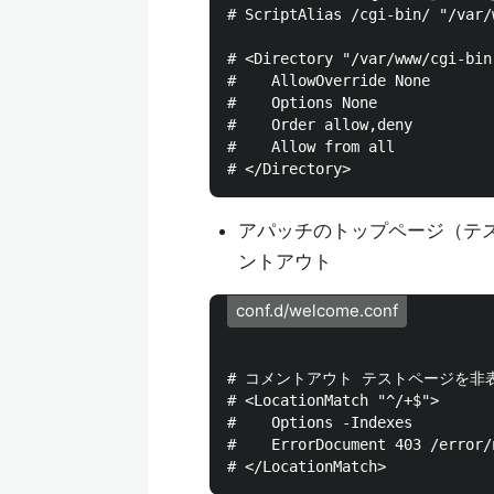
# ScriptAlias /cgi-bin/ "/var/
# <Directory "/var/www/cgi-bin"
#    AllowOverride None

#    Options None

#    Order allow,deny

#    Allow from all

アパッチのトップページ（テスト
ントアウト
conf.d/welcome.conf
# コメントアウト テストページを非表
# <LocationMatch "^/+$">

#    Options -Indexes

#    ErrorDocument 403 /error/