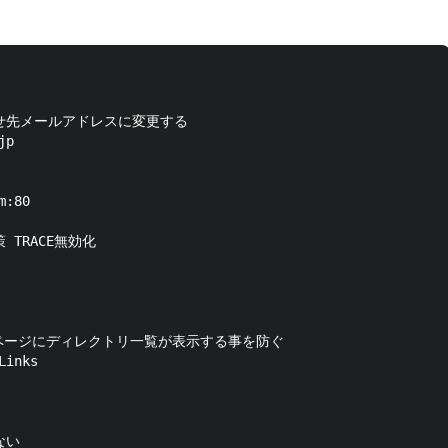
せ先メールアドレスに変更する

p

:80

TRACE無効化

トップページにディレクトリ一覧が表示する事を防ぐ

inks

い
