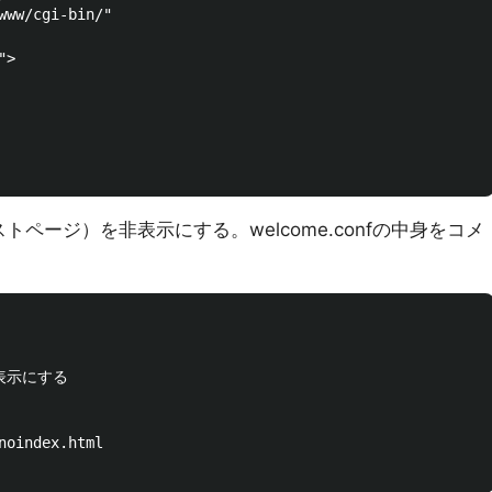
www/cgi-bin/" 

>

ページ）を非表示にする。welcome.confの中身をコメ
示にする

noindex.html
