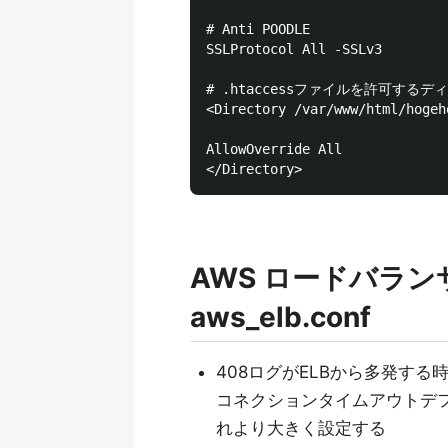
# Anti POODLE

SSLProtocol All -SSLv3

# .htaccessファイルを許可する
<Directory /var/www/html/hogeho
AllowOverride All

AWS ロードバラ
aws_elb.conf
408ログがELBから多発する
コネクションタイムアウトデフォルト
れより大きく設定する