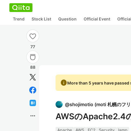
Trend
Stock List
Question
Official Event
Offici
77
88
info
More than 5 years have passed s
@
shojimotio
(
moti 札幌のフ
AWSのApache
more_horiz
Apache
AWS
EC2
Security
lamp