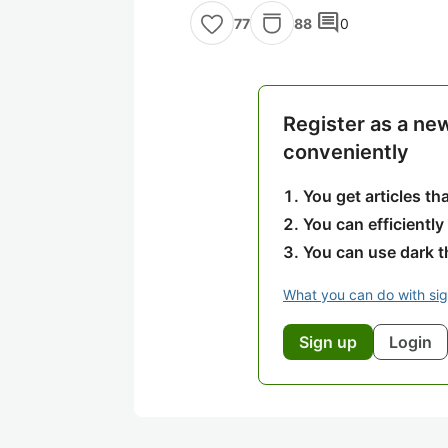
comment
88
0
77
Register as a ne
conveniently
You get articles t
You can efficiently
You can use dark 
What you can do with si
Sign up
Login