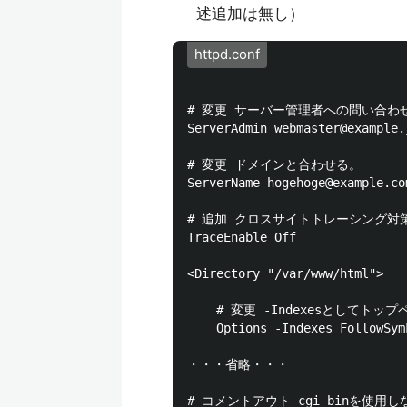
述追加は無し）
httpd.conf
# 変更 サーバー管理者への問い合わ
ServerAdmin webmaster@example.j
# 変更 ドメインと合わせる。

ServerName hogehoge@example.com
# 追加 クロスサイトトレーシング対策 
TraceEnable Off 

<Directory "/var/www/html">

    # 変更 -Indexesとして
    Options -Indexes FollowSymL
・・・省略・・・

# コメントアウト cgi-binを使用しな