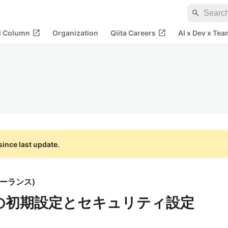
search
open_in_new
open_in_new
al Column
Organization
Qiita Careers
AI x Dev x Tea
ince last update.
リーランス
)
2.4の初期設定とセキュリティ設定