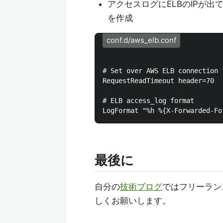
アクセスログにELBのIPが
を作成
conf.d/aws_elb.conf
# Set over AWS ELB connection 
RequestReadTimeout header=70

# ELB access_log format

最後に
自分の
技術ブログ
ではフリーラン
しくお願いします。