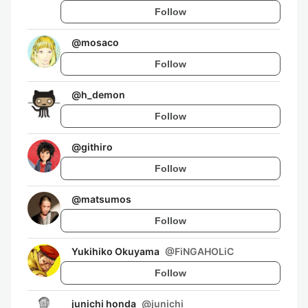
Follow
@
mosaco
Follow
@
h_demon
Follow
@
githiro
Follow
@
matsumos
Follow
Yukihiko Okuyama
@
FiNGAHOLiC
Follow
junichi honda
@
junichi