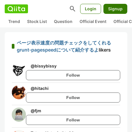
search
Login
Signup
Trend
Stock List
Question
Official Event
Official
ページ表示速度の問題チェックをしてくれる
grunt-pagespeedについて紹介するよ
likers
@
bissybissy
Follow
@
hitachi
Follow
@
fjm
Follow