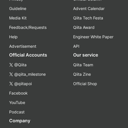
Guideline
Advent Calendar
Media Kit
Qiita Tech Festa
Feedback/Requests
Qiita Award
Help
Engineer White Paper
Advertisement
API
Official Accounts
Our service
@Qiita
Qiita Team
@qiita_milestone
Qiita Zine
@qiitapoi
Official Shop
Facebook
YouTube
Podcast
Company