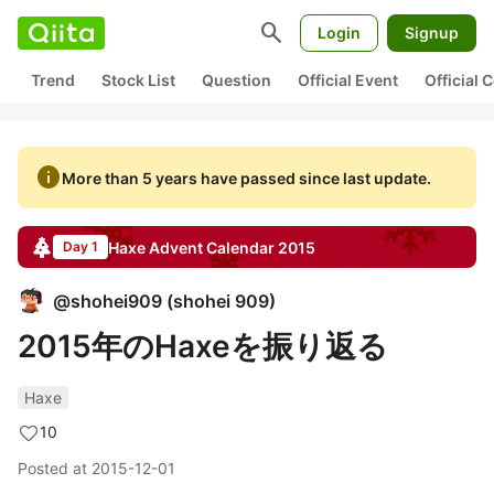
search
Login
Signup
Trend
Stock List
Question
Official Event
Official
info
More than 5 years have passed since last update.
Haxe
Advent Calendar
2015
Day 1
@
shohei909
(
shohei 909
)
2015年のHaxeを振り返る
Haxe
10
Posted at
2015-12-01