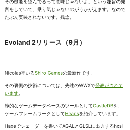
その機能を望んでるって意味じゃないよ」という趣旨の発
言をしていて、乗り気じゃないのがうかがえます。なので
たぶん実装されないです。残念。
Evoland 2リリース（9月）
Nicolas率いる
Shiro Games
の最新作です。
その裏側の技術については、先述のWWXで
発表がされて
います
。
静的なゲームデータベースのツールとして
CastleDB
を、
ゲームフレームワークとして
Heaps
を紹介しています。
Haxeでシェーダーを書いてAGALとGLSLに出力するhxsl