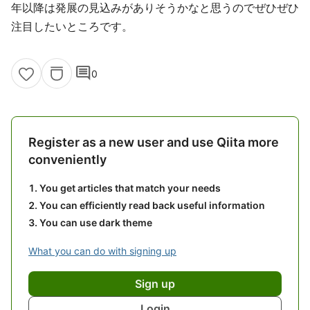
年以降は発展の見込みがありそうかなと思うのでぜひぜひ
注目したいところです。
comment
0
Register as a new user and use Qiita more
conveniently
You get articles that match your needs
You can efficiently read back useful information
You can use dark theme
What you can do with signing up
Sign up
Login