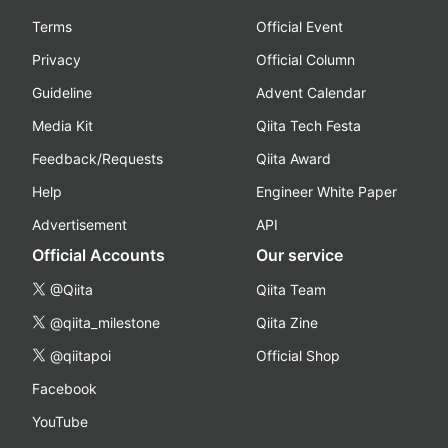
Terms
Official Event
Privacy
Official Column
Guideline
Advent Calendar
Media Kit
Qiita Tech Festa
Feedback/Requests
Qiita Award
Help
Engineer White Paper
Advertisement
API
Official Accounts
Our service
@Qiita
Qiita Team
@qiita_milestone
Qiita Zine
@qiitapoi
Official Shop
Facebook
YouTube