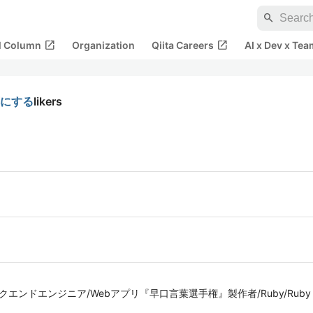
search
open_in_new
open_in_new
al Column
Organization
Qiita Careers
AI x Dev x Tea
応にする
likers
ンドエンジニア/Webアプリ『早口言葉選手権』製作者/Ruby/Ruby on Rails