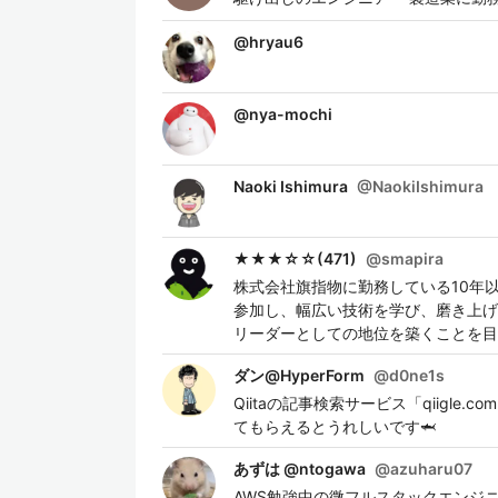
@
hryau6
@
nya-mochi
Naoki Ishimura
@
NaokiIshimura
★★★☆☆(471)
@
smapira
株式会社旗指物に勤務している10年
参加し、幅広い技術を学び、磨き上げ
リーダーとしての地位を築くことを目
ダン@HyperForm
@
d0ne1s
Qiitaの記事検索サービス「qiigle.co
てもらえるとうれしいです🦈
あずは @ntogawa
@
azuharu07
AWS勉強中の微フルスタックエンジ