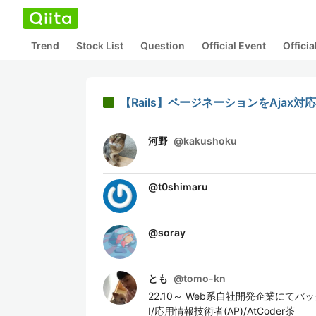
Trend
Stock List
Question
Official Event
Offici
【Rails】ページネーションをAjax対
河野
@
kakushoku
@
t0shimaru
@
soray
とも
@
tomo-kn
22.10～ Web系自社開発企業にてバックエ
I/応用情報技術者(AP)/AtCoder茶