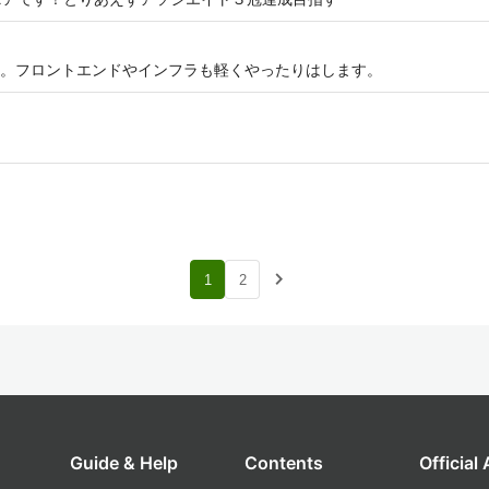
。フロントエンドやインフラも軽くやったりはします。
navigate_next
1
2
Guide & Help
Contents
Official