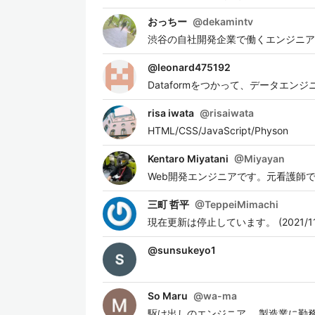
おっちー
@
dekamintv
渋谷の自社開発企業で働くエンジニア
@
leonard475192
Dataformをつかって、データエン
risa iwata
@
risaiwata
HTML/CSS/JavaScript/Physon
Kentaro Miyatani
@
Miyayan
Web開発エンジニアです。元看護師
三町 哲平
@
TeppeiMimachi
現在更新は停止しています。 (2021/11/
@
sunsukeyo1
So Maru
@
wa-ma
駆け出しのエンジニア 製造業に勤務