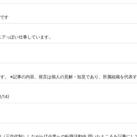
です
ジニアっぽい仕事しています。
です。 ※記事の内容、発言は個人の見解・知見であり、所属組織を代表
14)
（三交代制）しながらIT企業への転職活動中 躓いたところを記事にし