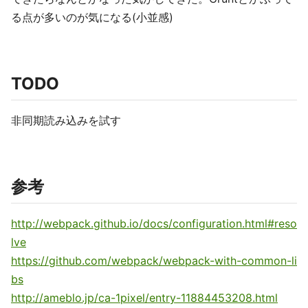
る点が多いのが気になる(小並感)
TODO
非同期読み込みを試す
参考
http://webpack.github.io/docs/configuration.html#reso
lve
https://github.com/webpack/webpack-with-common-li
bs
http://ameblo.jp/ca-1pixel/entry-11884453208.html