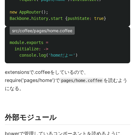
new
AppRouter
();
Backbone
.
history
.
start
{
pushState
:
true
}
src/coffee/pages/home.coffee
module
.
exports
=
initialize
:
->
console
.
log
(
'homeだよー'
)
extensionsで.coffeeをしているので、
require('pages/home')で
を読むよう
pages/home.coffee
になる。
外部モジュール
bowerで管理しているコンポーネントを読めるように、