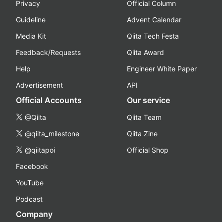
Privacy
Official Column
Guideline
Advent Calendar
Media Kit
Qiita Tech Festa
Feedback/Requests
Qiita Award
Help
Engineer White Paper
Advertisement
API
Official Accounts
Our service
@Qiita
Qiita Team
@qiita_milestone
Qiita Zine
@qiitapoi
Official Shop
Facebook
YouTube
Podcast
Company