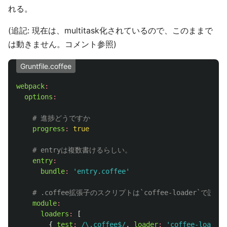
れる。
(追記: 現在は、multitask化されているので、このままで
は動きません。コメント参照)
Gruntfile.coffee
webpack
:
options
:
# 進捗どうですか
progress
:
true
# entryは複数書けるらしい。
entry
:
bundle
:
'entry.coffee'
# .coffee拡張子のスクリプトは`coffee-loader`で読
module
:
loaders
:
[
{
test
:
/\.coffee$/
,
loader
:
'coffee-loader'