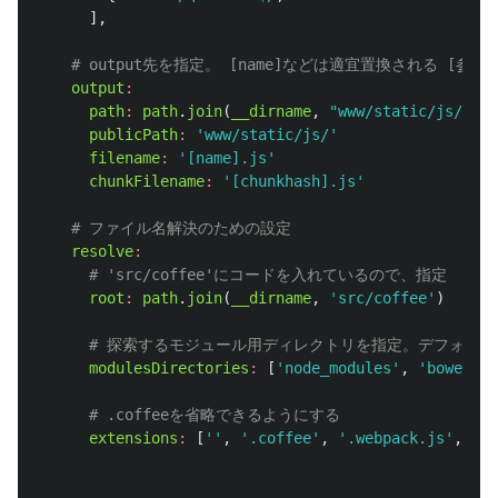
],
# output先を指定。 [name]などは適宜置換される [参照](http:/
output
:
path
:
path
.
join
(
__dirname
,
"www/static/js/"
)
publicPath
:
'www/static/js/'
filename
:
'[name].js'
chunkFilename
:
'[chunkhash].js'
# ファイル名解決のための設定
resolve
:
# 'src/coffee'にコードを入れているので、指定
root
:
path
.
join
(
__dirname
,
'src/coffee'
)
# 探索するモジュール用ディレクトリを指定。デフォルトではbow
modulesDirectories
:
[
'node_modules'
,
'bower_co
# .coffeeを省略できるようにする
extensions
:
[
''
,
'.coffee'
,
'.webpack.js'
,
'.w