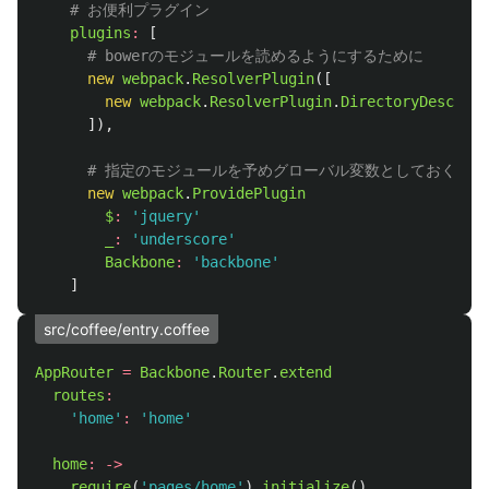
# お便利プラグイン
plugins
:
[
# bowerのモジュールを読めるようにするために
new
webpack
.
ResolverPlugin
([
new
webpack
.
ResolverPlugin
.
DirectoryDescript
]),
# 指定のモジュールを予めグローバル変数としておく(後
new
webpack
.
ProvidePlugin
$
:
'jquery'
_
:
'underscore'
Backbone
:
'backbone'
]
src/coffee/entry.coffee
AppRouter
=
Backbone
.
Router
.
extend
routes
:
'home'
:
'home'
home
:
->
require
(
'pages/home'
).
initialize
()