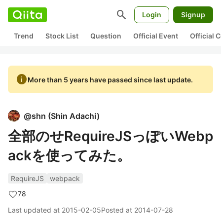
search
Login
Signup
Trend
Stock List
Question
Official Event
Official
info
More than 5 years have passed since last update.
@
shn
(
Shin Adachi
)
全部のせRequireJSっぽいWebp
ackを使ってみた。
RequireJS
webpack
78
Last updated at
2015-02-05
Posted at
2014-07-28