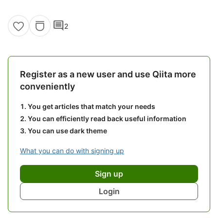
comment
2
Register as a new user and use Qiita more
conveniently
You get articles that match your needs
You can efficiently read back useful information
You can use dark theme
What you can do with signing up
Sign up
Login