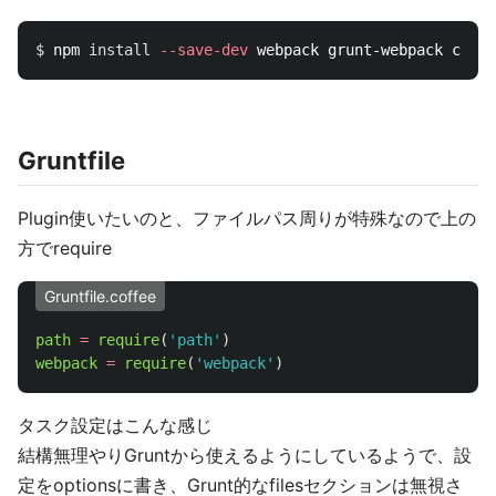
$ 
npm 
install
--save-dev
Gruntfile
Plugin使いたいのと、ファイルパス周りが特殊なので上の
方でrequire
Gruntfile.coffee
path
=
require
(
'path'
)
webpack
=
require
(
'webpack'
)
タスク設定はこんな感じ
結構無理やりGruntから使えるようにしているようで、設
定をoptionsに書き、Grunt的なfilesセクションは無視さ