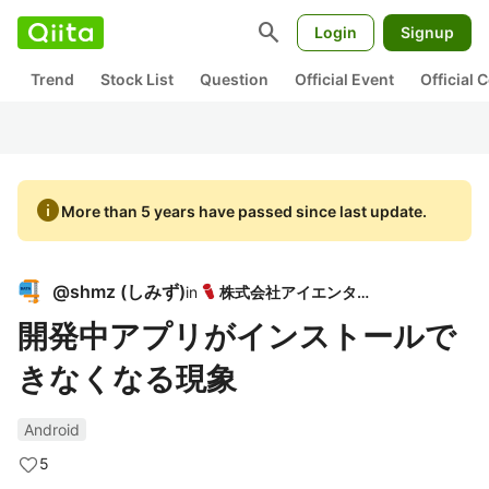
search
Login
Signup
Trend
Stock List
Question
Official Event
Official
info
More than 5 years have passed since last update.
@
shmz
(
しみず
)
in
株式会社アイエンター
開発中アプリがインストールで
きなくなる現象
Android
5