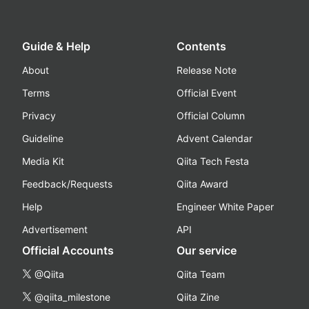
Guide & Help
Contents
About
Release Note
Terms
Official Event
Privacy
Official Column
Guideline
Advent Calendar
Media Kit
Qiita Tech Festa
Feedback/Requests
Qiita Award
Help
Engineer White Paper
Advertisement
API
Official Accounts
Our service
@Qiita
Qiita Team
@qiita_milestone
Qiita Zine