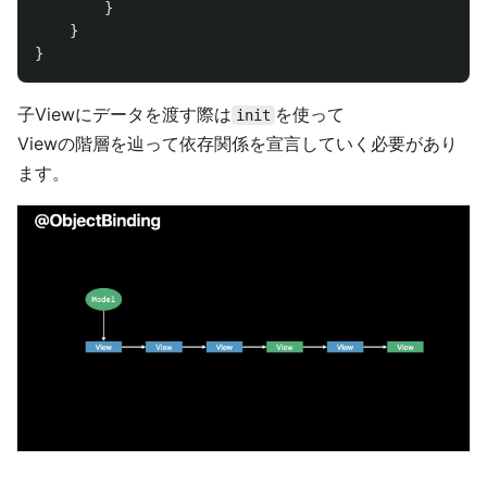
}
}
}
子Viewにデータを渡す際は
を使って
init
Viewの階層を辿って依存関係を宣言していく必要があり
ます。