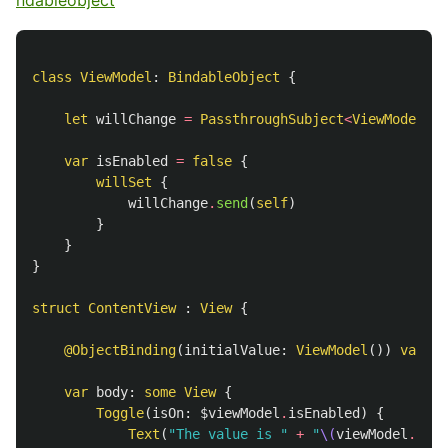
class
ViewModel
:
BindableObject
{
let
willChange
=
PassthroughSubject
<
ViewModel
,
N
var
isEnabled
=
false
{
willSet
{
willChange
.
send
(
self
)
}
}
}
struct
ContentView
:
View
{
@ObjectBinding
(
initialValue
:
ViewModel
())
var
vi
var
body
:
some
View
{
Toggle
(
isOn
:
$viewModel
.
isEnabled
)
{
Text
(
"The value is "
+
"
\(
viewModel
.
isEn