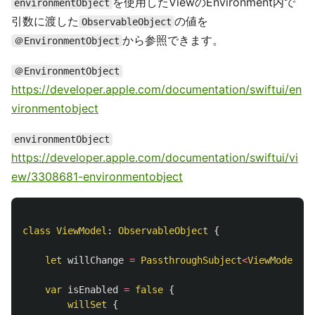
を使用したViewのEnvironment内で
environmentObject
引数に渡した
の値を
ObservableObject
から参照できます。
＠EnvironmentObject
＠EnvironmentObject
https://developer.apple.com/documentation/swiftui/en
vironmentobject
environmentObject
https://developer.apple.com/documentation/swiftui/vi
ew/3308681-environmentobject
class
ViewModel
:
ObservableObject
{
let
willChange
=
PassthroughSubject
<
ViewModel
,
N
var
isEnabled
=
false
{
willSet
{