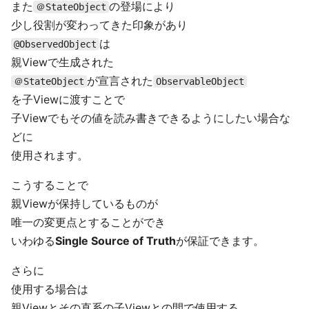
また
の登場により
＠StateObject
少し役割が変わってきた印象があり
は
@ObservedObject
親Viewで生成された
が宣言された
＠StateObject
ObservableObject
を子Viewに渡すことで
子Viewでもその値を読み書きできるようにしたい場合な
どに
使用されます。
こうすることで
親Viewが保持しているものが
唯一の変更点とすることができ
いわゆる
Single Source of Truth
が保証できます。
さらに
使用する場合は
親Viewとその直系の子Viewとの間で使用する