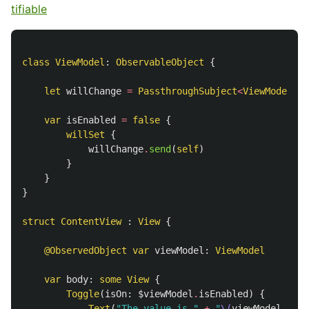
tifiable
class
ViewModel
:
ObservableObject
{
let
willChange
=
PassthroughSubject
<
ViewModel
,
N
var
isEnabled
=
false
{
willSet
{
willChange
.
send
(
self
)
}
}
}
struct
ContentView
:
View
{
@ObservedObject
var
viewModel
:
ViewModel
var
body
:
some
View
{
Toggle
(
isOn
:
$viewModel
.
isEnabled
)
{
Text
(
"The value is "
+
"
\(
viewModel
.
isEn