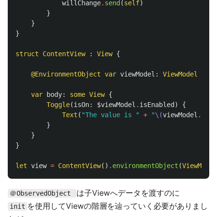
willChange
.
send
(
self
)
}
}
}
struct
ContentView
:
View
{
@EnvironmentObject
var
viewModel
:
ViewModel
var
body
:
some
View
{
Toggle
(
isOn
:
$viewModel
.
isEnabled
)
{
Text
(
"The value is "
+
"
\(
viewModel
.
isEn
}
}
}
let
view
=
ContentView
()
.
environmentObject
(
ViewModel
は子Viewへデータを渡すのに
＠ObservedObject
を使用してViewの階層を辿っていく必要がありまし
init