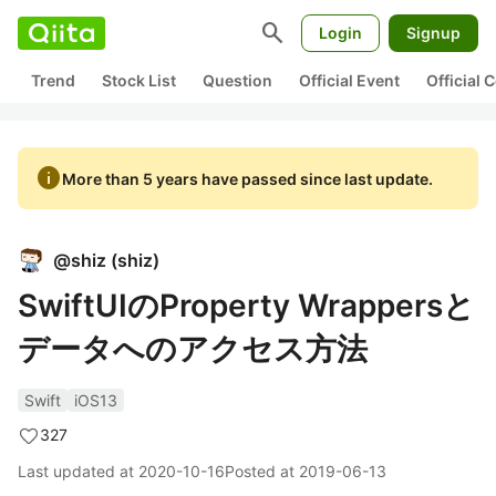
search
Login
Signup
Trend
Stock List
Question
Official Event
Official
info
More than 5 years have passed since last update.
@
shiz
(
shiz
)
SwiftUIのProperty Wrappersと
データへのアクセス方法
Swift
iOS13
327
Last updated at
2020-10-16
Posted at
2019-06-13