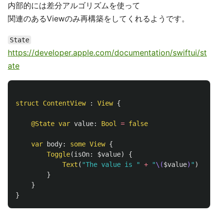
内部的には差分アルゴリズムを使って
関連のあるViewのみ再構築をしてくれるようです。
State
https://developer.apple.com/documentation/swiftui/st
ate
struct
ContentView
:
View
{
@State
var
value
:
Bool
=
false
var
body
:
some
View
{
Toggle
(
isOn
:
$value
)
{
Text
(
"The value is "
+
"
\(
$value
)
"
)
}
}
}