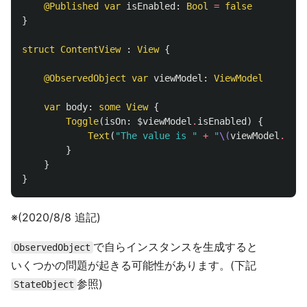
@Published
var
isEnabled
:
Bool
=
false
}
struct
ContentView
:
View
{
@ObservedObject
var
viewModel
:
ViewModel
var
body
:
some
View
{
Toggle
(
isOn
:
$viewModel
.
isEnabled
)
{
Text
(
"The value is "
+
"
\(
viewModel
.
isEn
}
}
}
※(2020/8/8 追記)
で自らインスタンスを生成すると
ObservedObject
いくつかの問題が起きる可能性があります。(下記
参照)
StateObject