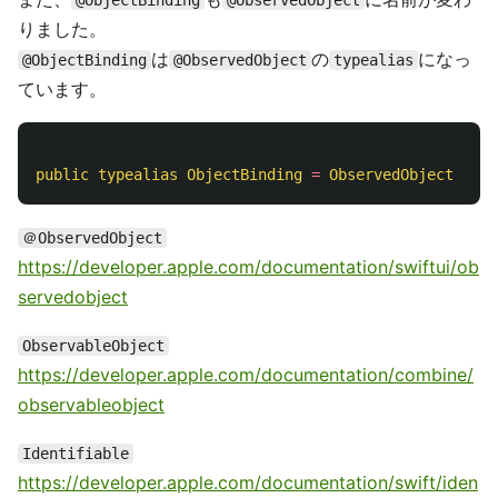
@ObjectBinding
@ObservedObject
りました。
は
の
になっ
@ObjectBinding
@ObservedObject
typealias
ています。
public
typealias
ObjectBinding
=
ObservedObject
＠ObservedObject
https://developer.apple.com/documentation/swiftui/ob
servedobject
ObservableObject
https://developer.apple.com/documentation/combine/
observableobject
Identifiable
https://developer.apple.com/documentation/swift/iden