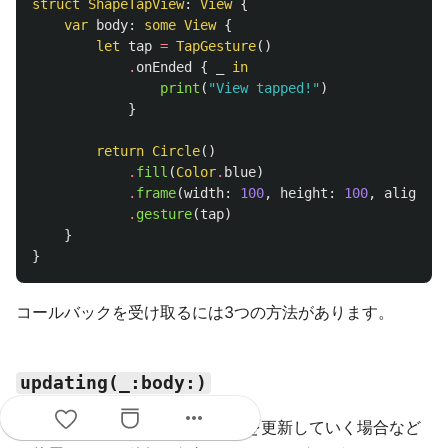
struct
ShapeTapView
:
View
{
var
body
:
some
View
{
let
tap
=
TapGesture
()
.
onEnded
{
_
in
print
(
"View tapped!"
)
}
return
Circle
()
.
fill
(
Color
.
blue
)
.
frame
(
width
:
100
,
height
:
100
,
alignmen
.
gesture
(
tap
)
}
}
コールバックを受け取るには3つの方法があります。
updating(_:body:)
more_horiz
ジェスチャーの変化ごとにViewを更新していく場合など