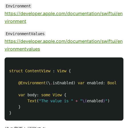
Environment
https://developer.apple.com/documentation/swiftui/en
vironment
EnvironmentValues
https://developer.apple.com/documentation/swiftui/en
vironmentvalues
struct
ContentView
:
View
{
@Environment
(\
.
isEnabled
)
var
enabled
:
Bool
var
body
:
some
View
{
Text
(
"The value is "
+
"
\(
enabled
)
"
)
}
}