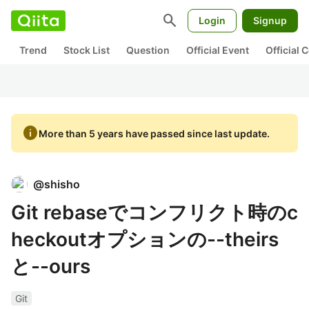
search
Login
Signup
Trend
Stock List
Question
Official Event
Official
info
More than 5 years have passed since last update.
@
shisho
Git rebaseでコンフリクト時のc
heckoutオプションの--theirs
と--ours
Git