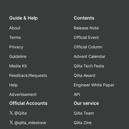
Guide & Help
Contents
About
Release Note
Terms
Official Event
Privacy
Official Column
Guideline
Advent Calendar
Media Kit
Qiita Tech Festa
Feedback/Requests
Qiita Award
Help
Engineer White Paper
Advertisement
API
Official Accounts
Our service
@Qiita
Qiita Team
@qiita_milestone
Qiita Zine