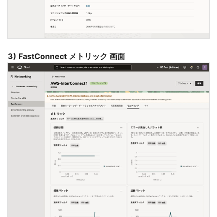
3) FastConnect メトリック 画面