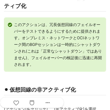
ティブ化
このアクションは、冗長仮想回線のフェイルオー
バーをテストできるようにするために提供されま
す。オンプレミス・ネットワークとOCIネットワ
ーク間のBGPセッションは一時的にシャットダウ
ンされ(これは「正常なシャットダウン」ではあり
ません)、フェイルオーバーの検証後に迅速に再開
されます。
⚫︎ 仮想回線の非アクティブ化
more_horiz
1) FastConnect画面
[アクション]をクリックし、[非アクティブ化]を選択