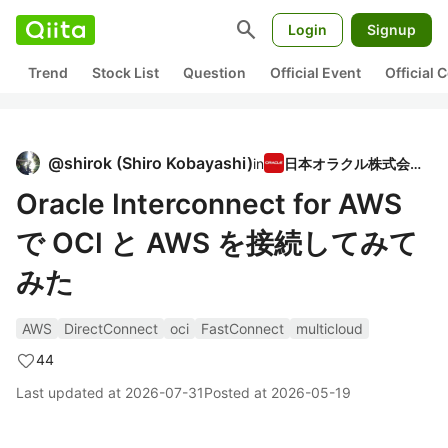
search
Login
Signup
Trend
Stock List
Question
Official Event
Official
@
shirok
(
Shiro Kobayashi
)
in
日本オラクル株式会社
Oracle Interconnect for AWS
で OCI と AWS を接続してみて
みた
AWS
DirectConnect
oci
FastConnect
multicloud
44
Last updated at
2026-07-31
Posted at
2026-05-19