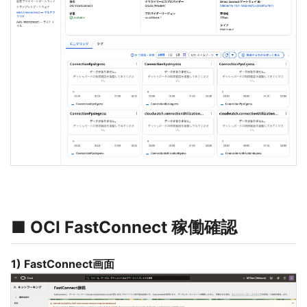
■ OCI FastConnect 稼働確認
1) FastConnect画面