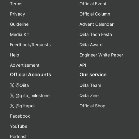
Terms
Official Event
Privacy
Official Column
Guideline
Advent Calendar
Media Kit
Qiita Tech Festa
Feedback/Requests
Qiita Award
Help
Engineer White Paper
Advertisement
API
Official Accounts
Our service
@Qiita
Qiita Team
@qiita_milestone
Qiita Zine
@qiitapoi
Official Shop
Facebook
YouTube
Podcast