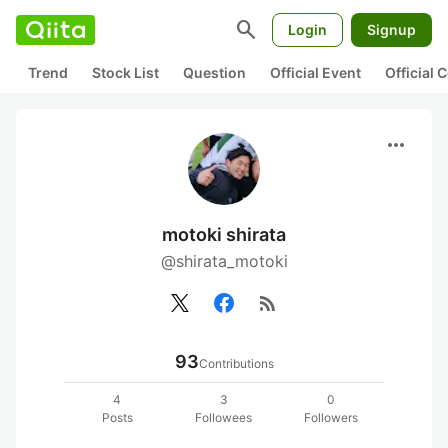
search
Login
Signup
Trend
Stock List
Question
Official Event
Official
more_horiz
motoki shirata
@shirata_motoki
rss_feed
93
Contributions
4
3
0
Posts
Followees
Followers