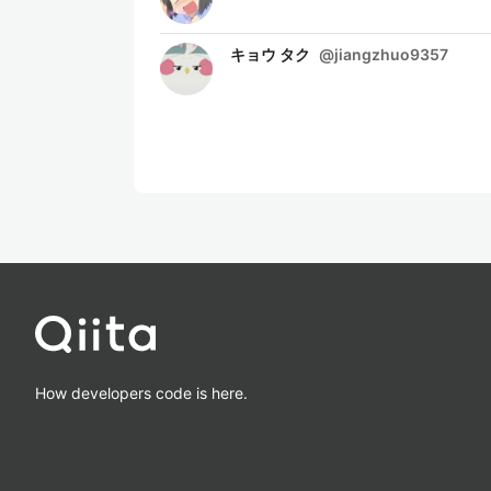
キョウ タク
@
jiangzhuo9357
How developers code is here.