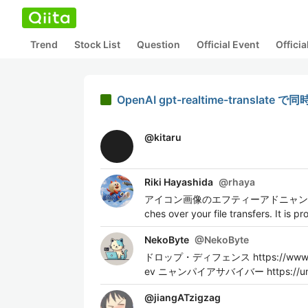
Trend
Stock List
Question
Official Event
Offici
OpenAI gpt-realtime-trans
@
kitaru
Riki Hayashida
@
rhaya
アイコン画像のエフティーアドニャンは、ファイルの
ches over your file transfers. 
NekoByte
@
NekoByte
ドロップ・ディフェンス https://www.craz
ev ニャンパイアサバイバー https://unity
@
jiangATzigzag