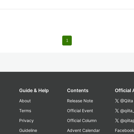
1
Guide & Help
Contents
Official
About
Release Note
@Qiita
Terms
Official Event
@qiita
Privacy
Official Column
@qiita
Guideline
Advent Calendar
Faceboo