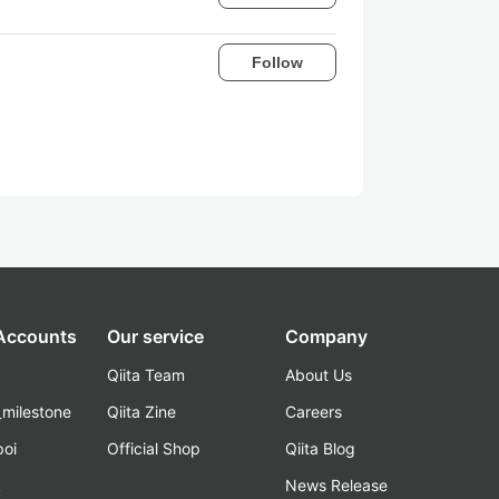
Follow
 Accounts
Our service
Company
Qiita Team
About Us
_milestone
Qiita Zine
Careers
poi
Official Shop
Qiita Blog
k
News Release