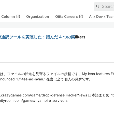
search
open_in_new
open_in_new
al Column
Organization
Qiita Careers
AI x Dev x Tea
late で同時通訳ツールを実装した：踏んだ 4 つの罠
likers
転送を見守るファイルの妖精です。My icon features Ftadnyan, th
It is pronounced "Ef-tee-ad-nyan." 発言は全て個人の見解です。
ygames.com/game/drop-defense HackerNews 日本語まとめ https:
room.com/games/nyampire_survivors