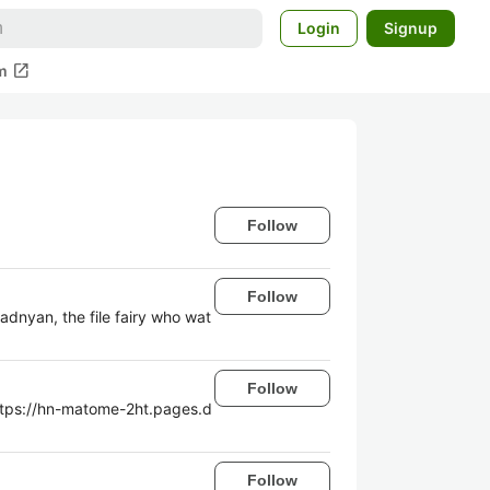
Login
Signup
open_in_new
m
Follow
Follow
e file fairy who wat
Follow
//hn-matome-2ht.pages.d
Follow