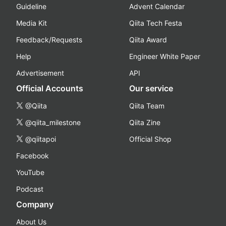
Guideline
Advent Calendar
Media Kit
Qiita Tech Festa
Feedback/Requests
Qiita Award
Help
Engineer White Paper
Advertisement
API
Official Accounts
Our service
@Qiita
Qiita Team
@qiita_milestone
Qiita Zine
@qiitapoi
Official Shop
Facebook
YouTube
Podcast
Company
About Us