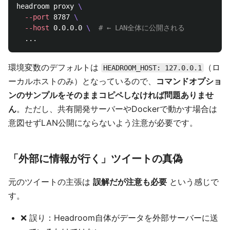
headroom proxy 
\
--port
 8787 
\
--host
 0.0.0.0 
\ 
# ← LAN全体に公開される
環境変数のデフォルトは
（ロ
HEADROOM_HOST: 127.0.0.1
ーカルホストのみ）となっているので、
コマンドオプショ
ンのサンプルをそのままコピペしなければ問題ありませ
ん
。ただし、共有開発サーバーやDockerで動かす場合は
意図せずLAN公開にならないよう注意が必要です。
「外部に情報が行く」ツイートの真偽
元のツイートの主張は
誤解だが注意も必要
という感じで
す。
❌ 誤り：Headroom自体がデータを外部サーバーに送