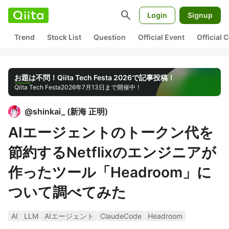
search
Login
Signup
Trend
Stock List
Question
Official Event
Official
お題は不問！Qiita Tech Festa 2026で記事投稿！
Qiita Tech Festa
2026年7月13日まで開催中！
@
shinkai_
(
新海 正明
)
AIエージェントのトークン代を
節約するNetflixのエンジニアが
作ったツール「Headroom」に
ついて調べてみた
AI
LLM
AIエージェント
ClaudeCode
Headroom