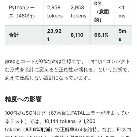
0%
Pythonソー
2,958
2,958
<1
（意図
ス（480行）
tokens
tokens
ms
的）
23,92
5m
合計
8,110
66.1%
1
s
grepとコードが0%なのは仕様です。「すでにコンパクト
な形式を余計に変えると正確性が壊れる」という判断で、
あえて圧縮しない設計になっています。
精度への影響
100件のJSONログ（67番目にFATALエラーが埋まってい
るテスト）では、10,144 tokens → 1,260
tokens（
87.6%削減
）で正解率4/4を維持。なお、F1スコ