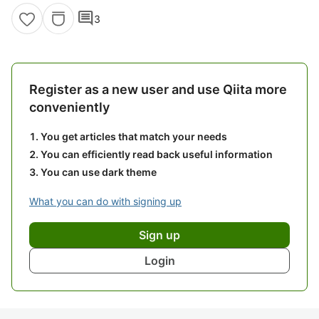
comment
3
Register as a new user and use Qiita more
conveniently
You get articles that match your needs
You can efficiently read back useful information
You can use dark theme
What you can do with signing up
Sign up
Login