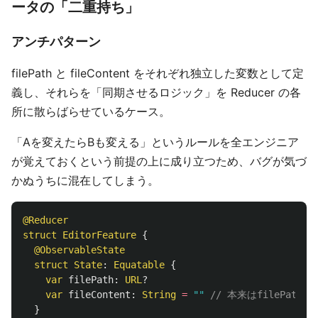
ータの「二重持ち」
アンチパターン
filePath と fileContent をそれぞれ独立した変数として定
義し、それらを「同期させるロジック」を Reducer の各
所に散らばらせているケース。
「Aを変えたらBも変える」というルールを全エンジニア
が覚えておくという前提の上に成り立つため、バグが気づ
かぬうちに混在してしまう。
@Reducer
struct
EditorFeature
{
@ObservableState
struct
State
:
Equatable
{
var
filePath
:
URL
?
var
fileContent
:
String
=
""
// 本来はfilePat
}