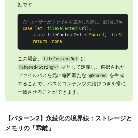
効です。
// ユーザーがファイルを選択した際に、動的にSharedを
case
let
.
fileSelected
(
url
):
state
.
fileContentRef
=
Shared
(
.
fileStorage
return
.
none
この場合、
は
fileContentRef
型として定義し、選択された
@Shared<String>?
ファイルパスを元に毎回新たな
を生成
@Shared
することで、パスとコンテンツの結びつきを常に
一致させることができます。
【パターン2】永続化の境界線：ストレージと
メモリの「乖離」