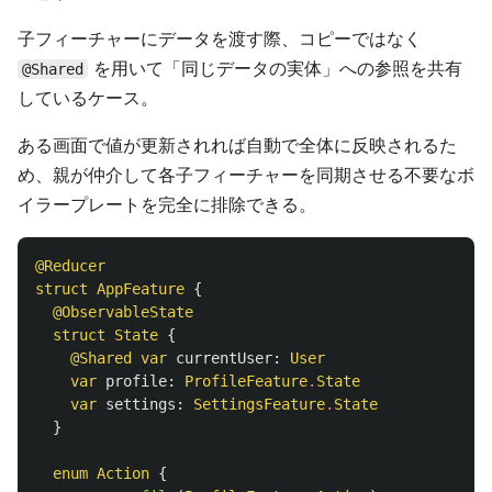
子フィーチャーにデータを渡す際、コピーではなく
を用いて「同じデータの実体」への参照を共有
@Shared
しているケース。
ある画面で値が更新されれば自動で全体に反映されるた
め、親が仲介して各子フィーチャーを同期させる不要なボ
イラープレートを完全に排除できる。
@Reducer
struct
AppFeature
{
@ObservableState
struct
State
{
@Shared
var
currentUser
:
User
var
profile
:
ProfileFeature
.
State
var
settings
:
SettingsFeature
.
State
}
enum
Action
{