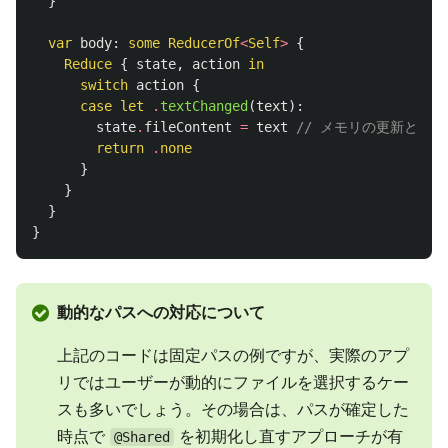
}
var
body
:
some
ReducerOf
<
Self
>
{
Reduce
{
state
,
action
in
switch
action
{
case
let
.
textChanged
(
text
):
state
.
fileContent
=
text
// メモリの更新と同
return
.
none
}
}
}
}
動的なパスへの対応について
上記のコードは固定パスの例ですが、実際のアプ
リではユーザーが動的にファイルを選択するケー
スも多いでしょう。その場合は、パスが確定した
時点で
を初期化し直すアプローチが有
@Shared