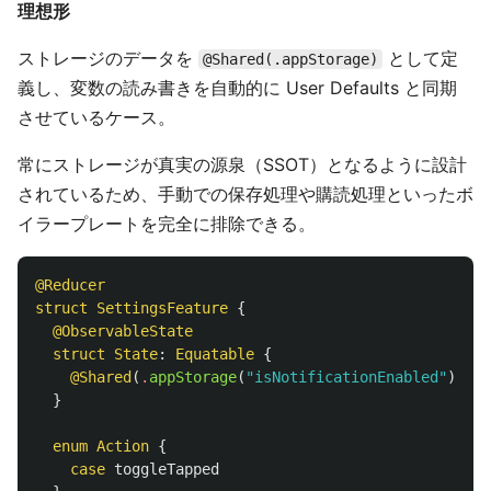
理想形
ストレージのデータを
として定
@Shared(.appStorage)
義し、変数の読み書きを自動的に User Defaults と同期
させているケース。
常にストレージが真実の源泉（SSOT）となるように設計
されているため、手動での保存処理や購読処理といったボ
イラープレートを完全に排除できる。
@Reducer
struct
SettingsFeature
{
@ObservableState
struct
State
:
Equatable
{
@Shared
(
.
appStorage
(
"isNotificationEnabled"
))
va
}
enum
Action
{
case
toggleTapped