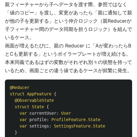
親フィーチャーから子へデータを渡す際、参照ではなく
「値のコピー」を渡し、変更があったら「親に通知して親
が他の子を更新する」という仲介ロジック（親Reducerが
子フィーチャー間のデータ同期を担うロジック）を組んで
いるケース。
画面が増えるたびに、親の Reducer に「Aが変わったらB
とCも更新する」というボイラープレートが増え続ける。
本来同義であるはずの変数がそれぞれ別々の状態を持って
いるため、画面ごとの違う値であるケースが頻繁に発生。
@Reducer
struct
AppFeature
{
@ObservableState
struct
State
{
var
currentUser
:
User
var
profile
:
ProfileFeature
.
State
var
settings
:
SettingsFeature
.
State
}