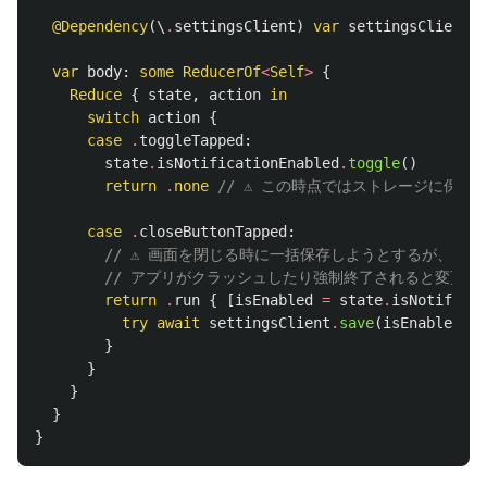
@Dependency
(\
.
settingsClient
)
var
settingsClient
var
body
:
some
ReducerOf
<
Self
>
{
Reduce
{
state
,
action
in
switch
action
{
case
.
toggleTapped
:
state
.
isNotificationEnabled
.
toggle
()
return
.
none
// ⚠️ この時点ではストレージに保存
case
.
closeButtonTapped
:
// ⚠️ 画面を閉じる時に一括保存しようとするが、
// アプリがクラッシュしたり強制終了されると変更が
return
.
run
{
[
isEnabled
=
state
.
isNotificat
try
await
settingsClient
.
save
(
isEnabled
)
}
}
}
}
}