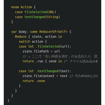
enum
Action
{
case
fileSelected
(
URL
)
case
textChanged
(
String
)
}
var
body
:
some
ReducerOf
<
Self
>
{
Reduce
{
state
,
action
in
switch
action
{
case
let
.
fileSelected
(
url
):
state
.
filePath
=
url
// ⚠️ ここで「古い内容を消す」のを忘れたり、読み
return
.
run
{
send
in
/* ファイル読み込み処理..
case
let
.
textChanged
(
text
):
state
.
fileContent
=
text
// filePathとの
return
.
none
}
}
}
}