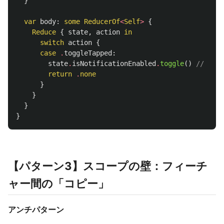
}
var
body
:
some
ReducerOf
<
Self
>
{
Reduce
{
state
,
action
in
switch
action
{
case
.
toggleTapped
:
state
.
isNotificationEnabled
.
toggle
()
// 自動
return
.
none
}
}
}
}
【パターン3】スコープの壁：フィーチ
ャー間の「コピー」
アンチパターン