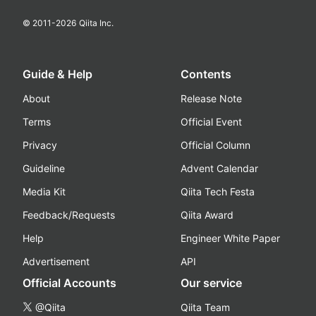
© 2011-
2026
Qiita Inc.
Guide & Help
Contents
About
Release Note
Terms
Official Event
Privacy
Official Column
Guideline
Advent Calendar
Media Kit
Qiita Tech Festa
Feedback/Requests
Qiita Award
Help
Engineer White Paper
Advertisement
API
Official Accounts
Our service
@Qiita
Qiita Team