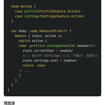
enum
Action
{
case
profile
(
ProfileFeature
.
Action
)
case
settings
(
SettingsFeature
.
Action
)
}
var
body
:
some
ReducerOf
<
Self
>
{
Reduce
{
state
,
action
in
switch
action
{
case
.
profile
(
.
userUpdated
(
let
newUser
)):
state
.
currentUser
=
newUser
// ⚠️ 他の子（Settings）にも「手動で」反映させ
state
.
settings
.
user
=
newUser
return
.
none
// ...
}
}
}
}
理想形