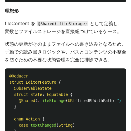
理想形
fileContent を
として定義し、
@Shared(.fileStorage)
変数とファイルストレージを直接紐づけているケース。
状態の更新がそのままファイルへの書き込みとなるため、
手動での読み書きロジックや、パスとコンテンツの不整合
を防ぐための不要な状態管理を完全に排除できる。
@Reducer
struct
EditorFeature
{
@ObservableState
struct
State
:
Equatable
{
@Shared
(
.
fileStorage
(
URL
(
fileURLWithPath
:
"/path
}
enum
Action
{
case
textChanged
(
String
)