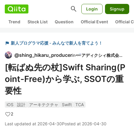
search
Login
Signup
Trend
Stock List
Question
Official Event
Official
flag
新人プログラマ応援 - みんなで新人を育てよう！
@
shing_hikaru_producer
in
アディクシィ株式会社
[転ばぬ先の杖]Swift Sharing(P
oint-Free)から学ぶ, SSOTの重
要性
iOS
設計
アーキテクチャ
Swift
TCA
2
Last updated at
2026-04-30
Posted at
2026-04-30