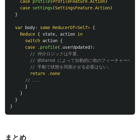
case
profile
(
ProfileFeature
.
Action
)
case
settings
(
SettingsFeature
.
Action
)
}
var
body
:
some
ReducerOf
<
Self
>
{
Reduce
{
state
,
action
in
switch
action
{
case
.
profile
(
.
userUpdated
):
// 仲介ロジックは不要。
// @Shared によって自動的に他のフィーチャーへ
// 手動で状態を同期させる必要はない。
return
.
none
// ...
}
}
}
}
まとめ