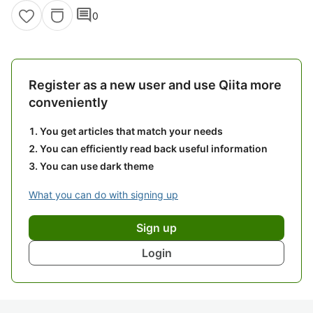
comment
0
Register as a new user and use Qiita more
conveniently
You get articles that match your needs
You can efficiently read back useful information
You can use dark theme
What you can do with signing up
Sign up
Login