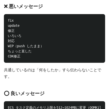
❌ 悪いメッセージ
fix

update

修正

いろいろ

対応

WIP（push したまま）

ちょっと直した

共通しているのは「何をしたか」すら伝わらないことで
す。
⭕ 良いメッセージ
ECS タスク定義のメモリ上限を512→1024MBに変更（OOMKill 対