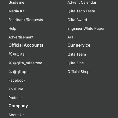
Guideline
Advent Calendar
Media Kit
Qiita Tech Festa
Feedback/Requests
Qiita Award
Help
Engineer White Paper
Advertisement
API
Official Accounts
Our service
@Qiita
Qiita Team
@qiita_milestone
Qiita Zine
@qiitapoi
Official Shop
Facebook
YouTube
Podcast
Company
About Us