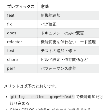
プレフィックス
意味
feat
新機能追加
fix
バグ修正
docs
ドキュメントのみの変更
refactor
機能変更を伴わないコード整理
test
テストの追加・修正
chore
ビルド設定・依存関係など
perf
パフォーマンス改善
メリットは以下のとおりです。
で機能追加だけ
git log --oneline --grep="^feat"
絞り込める
CHANGELOG の自動生成ツールと連携できる