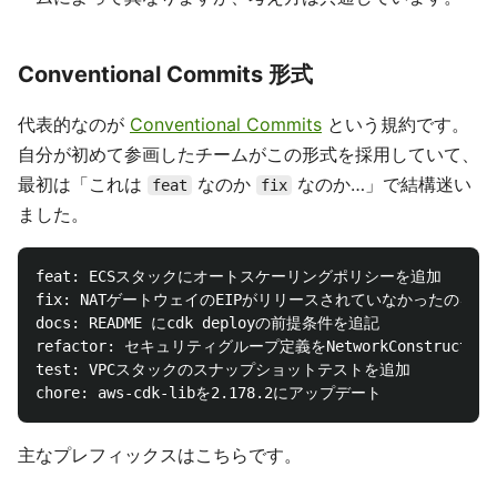
Conventional Commits 形式
代表的なのが
Conventional Commits
という規約です。
自分が初めて参画したチームがこの形式を採用していて、
最初は「これは
なのか
なのか…」で結構迷い
feat
fix
ました。
feat: ECSスタックにオートスケーリングポリシーを追加

fix: NATゲートウェイのEIPがリリースされていなかったのを修正
docs: README にcdk deployの前提条件を追記

refactor: セキュリティグループ定義をNetworkConstructに集
test: VPCスタックのスナップショットテストを追加

主なプレフィックスはこちらです。