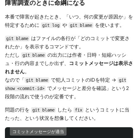
障害調査のときに命綱になる
本番で障害が起きたとき、「いつ、何の変更が原因か」を
特定するために
や
を使います。
git log
git blame
はファイルの各行が「どのコミットで変更さ
git blame
れたか」を表示するコマンドです。
ただし
の出力には作者・日時・短縮ハッシ
git blame
ュ・行の内容までしか出ず、
コミットメッセージは表示さ
れません
。
なので「
で犯人コミットのIDを特定 →
git blame
git
でメッセージと差分を確認」という2
show <commit-id>
段階の流れで使うのが定番です。
問題の行を
したら
というコミットに当
git blame
fix
たった、という状況を想像してください。
コミットメッセージが適当