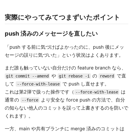
実際にやってみてつまずいたポイント
push 済みのメッセージを直したい
「push する前に気づけばよかったのに、push 後にメッ
セージの誤りに気づいた」という状況はよくあります。
まだ誰も触っていない自分だけの feature branch なら、
や
の
で直
git commit --amend
git rebase -i
reword
して
で push し直せます。
--force-with-lease
これは第2弾で扱った操作です（
は
--force-with-lease
通常の
より安全な force push の方法で、自分
--force
の知らない他人のコミットを誤って上書きするのを防いで
くれます）。
一方、main や共有ブランチに merge 済みのコミットは