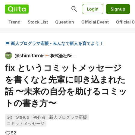
search
Login
Signup
Trend
Stock List
Question
Official Event
Official
flag
新人プログラマ応援 - みんなで新人を育てよう！
@
shimitaro
in
株式会社BeeX
fix というコミットメッセージ
を書くなと先輩に叩き込まれた
話 〜未来の自分を助けるコミッ
トの書き方〜
Git
GitHub
初心者
新人プログラマ応援
コミットメッセージ
52