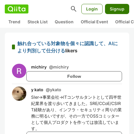
search
Login
Signup
Trend
Stock List
Question
Official Event
Official
触れ合っている対象物を個々に認識して、AIに
より判別して仕分ける
likers
michiry
@
michiry
Follow
y kato
@
ykato
SIer→事業会社→ITコンサルタントとして四半世
紀業界を渡り歩いてきました。SRE/CCoE/CSIR
T経験があり、インフラ・セキュリティ周りの業
務に明るいですが、その一方でOSSコミッター
として個人プロダクトを作っては放流していま
す。