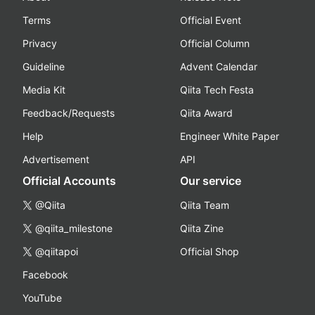
Terms
Official Event
Privacy
Official Column
Guideline
Advent Calendar
Media Kit
Qiita Tech Festa
Feedback/Requests
Qiita Award
Help
Engineer White Paper
Advertisement
API
Official Accounts
Our service
@Qiita
Qiita Team
@qiita_milestone
Qiita Zine
@qiitapoi
Official Shop
Facebook
YouTube