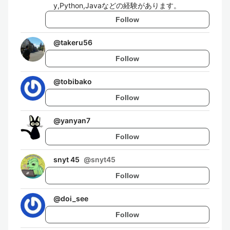
y,Python,Javaなどの経験があります。
Follow
@
takeru56
Follow
@
tobibako
Follow
@
yanyan7
Follow
snyt 45
@
snyt45
Follow
@
doi_see
Follow