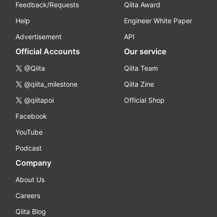
Feedback/Requests
Qiita Award
Help
Engineer White Paper
Advertisement
API
Official Accounts
Our service
@Qiita
Qiita Team
@qiita_milestone
Qiita Zine
@qiitapoi
Official Shop
Facebook
YouTube
Podcast
Company
About Us
Careers
Qiita Blog