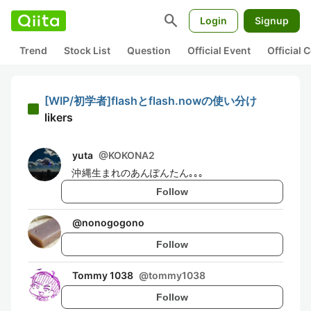
search
Login
Signup
Trend
Stock List
Question
Official Event
Official
[WIP/初学者]flashとflash.nowの使い分け
likers
yuta
@
KOKONA2
沖縄生まれのあんぽんたん｡｡｡
Follow
@
nonogogono
Follow
Tommy 1038
@
tommy1038
Follow