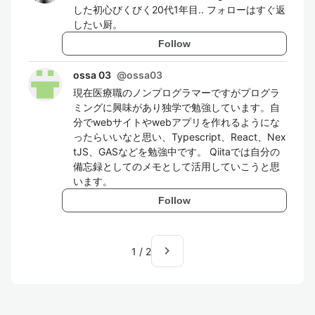
した初心びくびく20代1年目.. フォローはすぐ返
したい厨。
Follow
ossa 03
@
ossa03
現在医療職のノンプログラマーですがプログラ
ミングに興味があり独学で勉強しています。自
分でwebサイトやwebアプリを作れるようにな
ったらいいなと思い、Typescript、React、Nex
tJS、GASなどを勉強中です。 Qiitaでは自分の
備忘録としてのメモとして活用していこうと思
います。
Follow
navigate_next
1
/
2