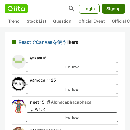
search
Login
Signup
Trend
Stock List
Question
Official Event
Official
ReactでCanvasを使う
likers
@
kasu6
Follow
@
moca_1125_
Follow
neet 15
@
Alphacaphacaphaca
よろしく
Follow