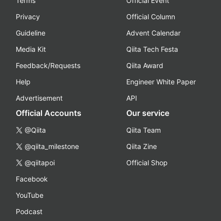
Terms
Official Event
Privacy
Official Column
Guideline
Advent Calendar
Media Kit
Qiita Tech Festa
Feedback/Requests
Qiita Award
Help
Engineer White Paper
Advertisement
API
Official Accounts
Our service
@Qiita
Qiita Team
@qiita_milestone
Qiita Zine
@qiitapoi
Official Shop
Facebook
YouTube
Podcast