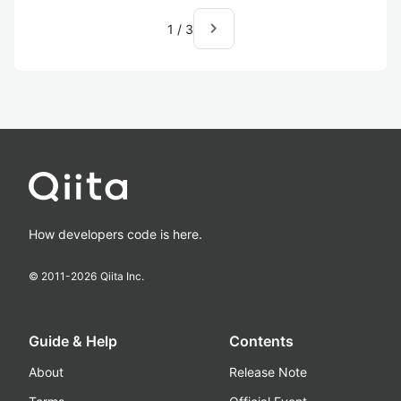
navigate_next
1
/
3
How developers code is here.
© 2011-
2026
Qiita Inc.
Guide & Help
Contents
About
Release Note