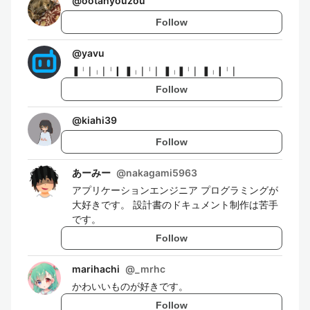
@
ootahyouzou
Follow
@
yavu
❚ᛌ❘ᛧ❘ᛌ❙ ❚ᛧ❘ᛌ❘ ❚ᛧ❚ᛌ❘ ❚ᛧ❙ᛌ❘
Follow
@
kiahi39
Follow
あーみー
@
nakagami5963
アプリケーションエンジニア プログラミングが
大好きです。 設計書のドキュメント制作は苦手
です。
Follow
marihachi
@
_mrhc
かわいいものが好きです。
Follow