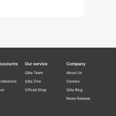
 Accounts
Our service
Company
Qiita Team
About Us
_milestone
Qiita Zine
Careers
poi
Official Shop
Qiita Blog
k
News Release