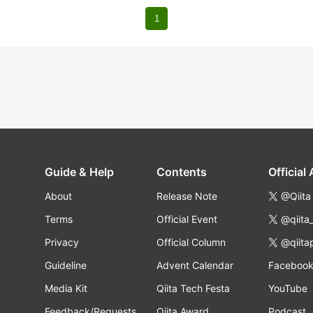
1
Guide & Help
Contents
Official
About
Release Note
@Qiita
Terms
Official Event
@qiita
Privacy
Official Column
@qiita
Guideline
Advent Calendar
Faceboo
Media Kit
Qiita Tech Festa
YouTube
Feedback/Requests
Qiita Award
Podcast