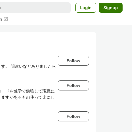
Login
Signup
open_in_new
m
Follow
ます。 間違いなどありましたら
Follow
コードを独学で勉強して現職に
ド書きますがあるもの使って楽にし
Follow