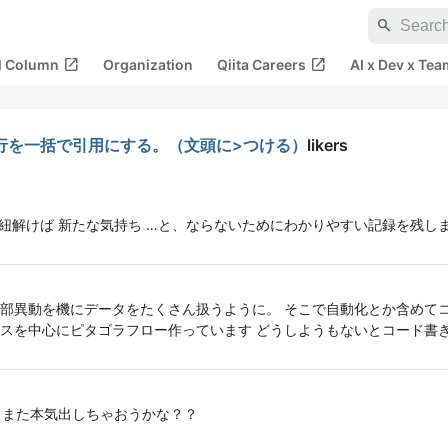
search
open_in_new
open_in_new
al Column
Organization
Qiita Careers
AI x Dev x Tea
、複数行を一括で引用にする。（文頭に>つける）
likers
ざ紐解けば 新たな気持ち …と、ならないためにわかりやすい記録を残し
部異動を機にデータをたくさん扱うように。 そこで自動化とか含めて
とかGUIベースを中心にピタゴラフロー作っています どうしようもないとコー
 また本気出しちゃおうかな？？