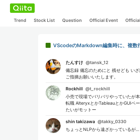
Trend
Stock List
Question
Official Event
Offici
VScodeのMarkdown編集時に
たんすけ
@
tansk_12
備忘録 備忘のためにと 残せども い
ご指摘お願いいたします。
Rockhill
@
t_rockhill
小売で現場でバリバリやっていたが本
転職 AlteryxとかTableau
たいがモットー
shin takizawa
@
takky_0330
ちょっとNLPから遠ざかっているが…