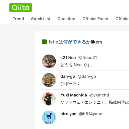
Trend
Stock List
Question
Official Event
Offici
Istioは何ができるか
likers
s21 Neo
@
Neos21
どうも Neo です。
dan-go
@
dan-go
びぼーろく
Yuki Machida
@
ykmchd
ソフトウェアエンジニア。掲載内容は
hiro yan
@
h614yano