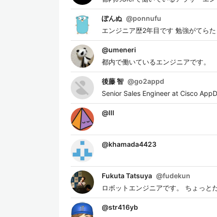
ぽんぬ
@
ponnufu
エンジニア歴2年目です 勉強がてら
@
umeneri
都内で働いているエンジニアです。
後藤 智
@
go2appd
Senior Sales Engineer at Cisco App
@
lll
@
khamada4423
Fukuta Tatsuya
@
fudekun
ロボットエンジニアです。 ちょっとだけ、
@
str416yb