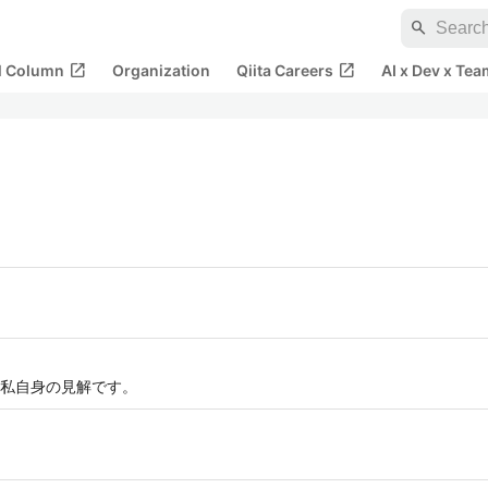
search
open_in_new
open_in_new
al Column
Organization
Qiita Careers
AI x Dev x Tea
私自身の見解です。