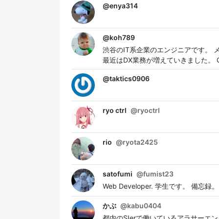
@
enya314
@
koh789
渋谷のIT系企業のエンジニアです。
最近はDX業務が増えていきました。 
@
taktics0906
ryo ctrl
@
ryoctrl
rio
@
ryota2425
satofumi
@
fumist23
Web Developer. 学生です。 備忘録。
かぶ
@
kabu0404
都内のSIerで働いているアラサーエ