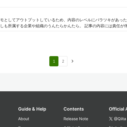
モとしてアウトプットしているため、内容のレベルにバラツキがあった
しも所属する企業や組織のうんたらかんたら。 記事の内容には責任が
navigate_next
1
2
Guide & Help
Contents
Official
About
Release Note
@Qiita