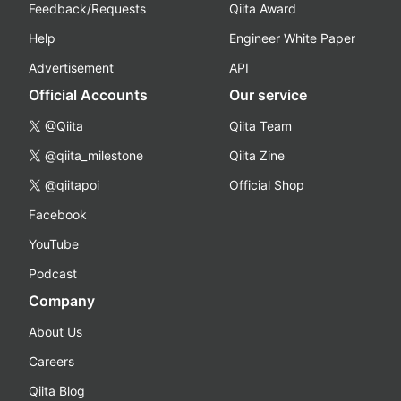
Feedback/Requests
Qiita Award
Help
Engineer White Paper
Advertisement
API
Official Accounts
Our service
@Qiita
Qiita Team
@qiita_milestone
Qiita Zine
@qiitapoi
Official Shop
Facebook
YouTube
Podcast
Company
About Us
Careers
Qiita Blog