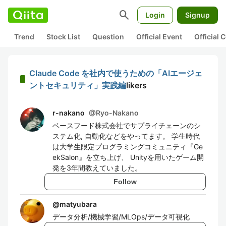
search
Login
Signup
Trend
Stock List
Question
Official Event
Official
Claude Code を社内で使うための「AIエージェ
ントセキュリティ」実践編
likers
r-nakano
@
Ryo-Nakano
ベースフード株式会社でサプライチェーンのシ
ステム化, 自動化などをやってます。 学生時代
は大学生限定プログラミングコミュニティ『Ge
ekSalon』を立ち上げ、 Unityを用いたゲーム開
発を3年間教えていました。
Follow
@
matyubara
データ分析/機械学習/MLOps/データ可視化