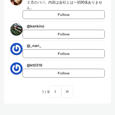
２児のパパ。内容は会社とは一切関係ありませ
ん。
Follow
@
kenkino
Follow
@
_nari_
Follow
@
kt0316
Follow
navigate_next
keyboard_double_arrow_right
1
/
9