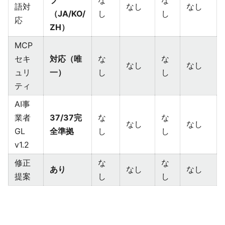
語対
なし
なし
（JA/KO/
し
し
応
ZH）
MCP
セキ
対応（唯
な
な
なし
なし
ュリ
一）
し
し
ティ
AI事
業者
37/37完
な
な
なし
なし
GL
全準拠
し
し
v1.2
修正
な
な
あり
なし
なし
提案
し
し