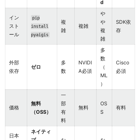
d
や
イン
pip
複
や
SDK依
スト
複雑
install
雑
複
存
ール
pyaigis
雑
多
数
外部
多
NVIDI
Cisco
ゼロ
（
依存
数
A必須
必須
ML
）
一
無料
部
OS
価格
無料
有料
（OSS）
有
S
料
ネイティ
日本
ブ
な
な