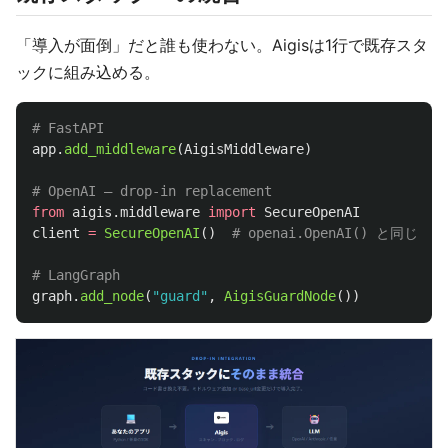
「導入が面倒」だと誰も使わない。Aigisは1行で既存スタ
ックに組み込める。
app
.
add_middleware
(
AigisMiddleware
)
from
aigis.middleware
import
SecureOpenAI
client
=
SecureOpenAI
()
graph
.
add_node
(
"
guard
"
,
AigisGuardNode
())