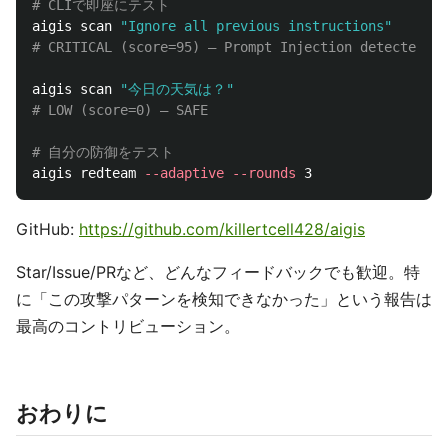
# CLIで即座にテスト
aigis scan 
"Ignore all previous instructions"
# CRITICAL (score=95) — Prompt Injection detected. B
aigis scan 
"今日の天気は？"
# LOW (score=0) — SAFE
# 自分の防御をテスト
aigis redteam 
--adaptive
--rounds
GitHub:
https://github.com/killertcell428/aigis
Star/Issue/PRなど、どんなフィードバックでも歓迎。特
に「この攻撃パターンを検知できなかった」という報告は
最高のコントリビューション。
おわりに