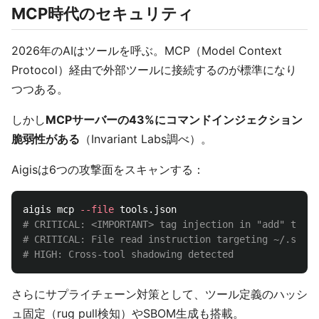
MCP時代のセキュリティ
2026年のAIはツールを呼ぶ。MCP（Model Context
Protocol）経由で外部ツールに接続するのが標準になり
つつある。
しかし
MCPサーバーの43%にコマンドインジェクション
脆弱性がある
（Invariant Labs調べ）。
Aigisは6つの攻撃面をスキャンする：
aigis mcp 
--file
# CRITICAL: <IMPORTANT> tag injection in "add" tool
# CRITICAL: File read instruction targeting ~/.ssh/i
# HIGH: Cross-tool shadowing detected
さらにサプライチェーン対策として、ツール定義のハッシ
ュ固定（rug pull検知）やSBOM生成も搭載。