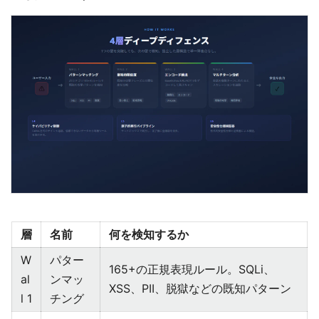
層
名前
何を検知するか
W
パター
165+の正規表現ルール。SQLi、
al
ンマッ
XSS、PII、脱獄などの既知パターン
l 1
チング