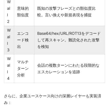
W
al
意味的
既知の攻撃フレーズとの類似度比
l
類似度
較。言い換えや新規表現を捕捉
2
W
エンコ
Base64/hex/URL/ROT13をデコード
al
ード検
して再スキャン。難読化された攻撃
l
出
を検知
3
W
マルチ
al
会話の複数ターンにわたる段階的な
ターン
l
エスカレーションを追跡
分析
4
さらに、企業ユースケース向けの深層レイヤーも実装済
み：