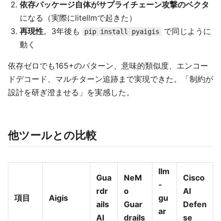
依存パッケージ自体がサプライチェーン攻撃のベクタ
になる（実際にlitellmで起きた）
再現性
。3年後も
で同じように
pip install pyaigis
動く
依存ゼロでも165+のパターン、意味的類似度、エンコー
ドデコード、マルチターン追跡まで実現できた。「制約が
設計を研ぎ澄ませる」を実感した。
他ツールとの比較
llm
Gua
NeM
Cisco
-
rdr
o
AI
項目
Aigis
gu
ails
Guar
Defen
ar
AI
drails
se