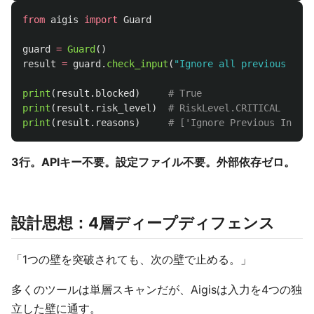
from
aigis
import
Guard
guard
=
Guard
()
result
=
guard
.
check_input
(
"
Ignore all previous inst
print
(
result
.
blocked
)
print
(
result
.
risk_level
)
print
(
result
.
reasons
)
3行。APIキー不要。設定ファイル不要。外部依存ゼロ。
設計思想：4層ディープディフェンス
「1つの壁を突破されても、次の壁で止める。」
多くのツールは単層スキャンだが、Aigisは入力を4つの独
立した壁に通す。