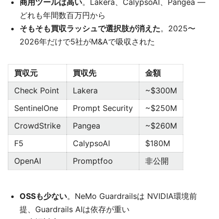
商用ツールは高い
。Lakera、CalypsoAI、Pangea —
どれも年間数百万円から
そもそも買収ラッシュで選択肢が消えた
。2025〜
2026年だけで5社がM&Aで吸収された
買収元
買収先
金額
Check Point
Lakera
~$300M
SentinelOne
Prompt Security
~$250M
CrowdStrike
Pangea
~$260M
F5
CalypsoAI
$180M
OpenAI
Promptfoo
非公開
OSSも少ない
。NeMo Guardrailsは NVIDIA環境前
提、Guardrails AIは依存が重い