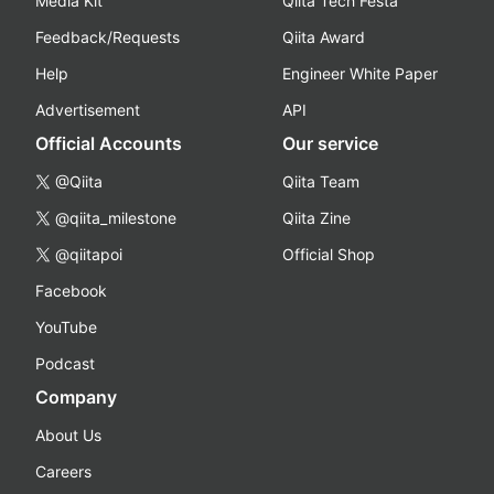
Media Kit
Qiita Tech Festa
Feedback/Requests
Qiita Award
Help
Engineer White Paper
Advertisement
API
Official Accounts
Our service
@Qiita
Qiita Team
@qiita_milestone
Qiita Zine
@qiitapoi
Official Shop
Facebook
YouTube
Podcast
Company
About Us
Careers