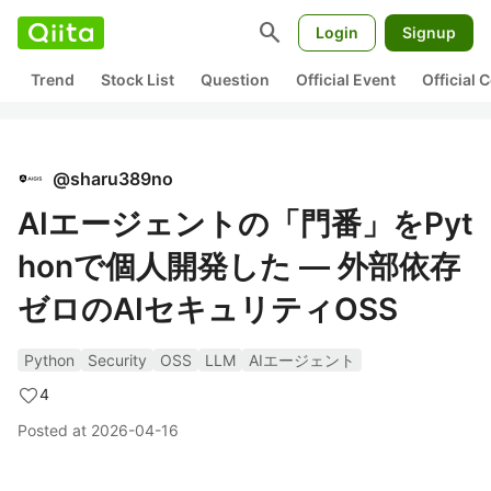
search
Login
Signup
Trend
Stock List
Question
Official Event
Official
@
sharu389no
AIエージェントの「門番」をPyt
honで個人開発した — 外部依存
ゼロのAIセキュリティOSS
Python
Security
OSS
LLM
AIエージェント
4
Posted at
2026-04-16