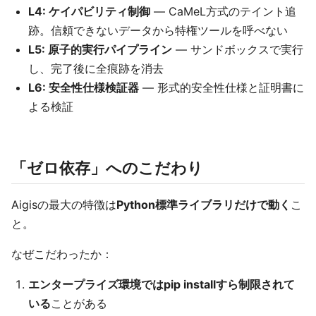
L4: ケイパビリティ制御
— CaMeL方式のテイント追
跡。信頼できないデータから特権ツールを呼べない
L5: 原子的実行パイプライン
— サンドボックスで実行
し、完了後に全痕跡を消去
L6: 安全性仕様検証器
— 形式的安全性仕様と証明書に
よる検証
「ゼロ依存」へのこだわり
Aigisの最大の特徴は
Python標準ライブラリだけで動く
こ
と。
なぜこだわったか：
エンタープライズ環境ではpip installすら制限されて
いる
ことがある