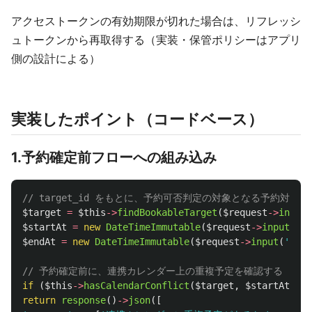
アクセストークンの有効期限が切れた場合は、リフレッシ
ュトークンから再取得する（実装・保管ポリシーはアプリ
側の設計による）
実装したポイント（コードベース）
1.予約確定前フローへの組み込み
// target_id をもとに、予約可否判定の対象となる予約対象
$target
=
$this
->
findBookableTarget
(
$request
->
input
(
$startAt
=
new
DateTimeImmutable
(
$request
->
input
(
'st
$endAt
=
new
DateTimeImmutable
(
$request
->
input
(
'end_
// 予約確定前に、連携カレンダー上の重複予定を確認する
if
(
$this
->
hasCalendarConflict
(
$target
,
$startAt
,
$e
return
response
()
->
json
([