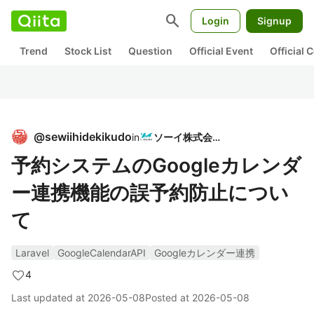
search
Login
Signup
Trend
Stock List
Question
Official Event
Official
@
sewiihidekikudo
in
ソーイ株式会社
予約システムのGoogleカレンダ
ー連携機能の誤予約防止につい
て
Laravel
GoogleCalendarAPI
Googleカレンダー連携
4
Last updated at
2026-05-08
Posted at
2026-05-08