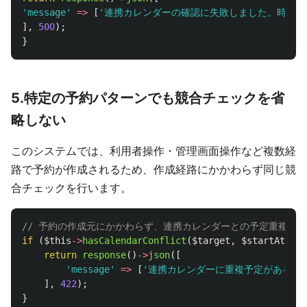
'message'
=>
[
'連携カレンダーの確認に失敗しました。時間を
],
500
);
}
5.特定の予約パターンでも競合チェックを省
略しない
このシステムでは、利用者操作・管理画面操作など複数経
路で予約が作成されるため、作成経路にかかわらず同じ競
合チェックを行います。
// 予約の作成元にかかわらず、連携カレンダーとの予定重複は
if
(
$this
->
hasCalendarConflict
(
$target
,
$startAt
,
$e
return
response
()
->
json
([
'message'
=>
[
'連携カレンダーに重複予定があるた
],
422
);
}