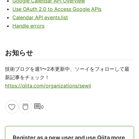
Google Calendar API Overview
Use OAuth 2.0 to Access Google APIs
Calendar API events.list
Handle errors
お知らせ
技術ブログを週1〜2本更新中、ソーイをフォローして最
新記事をチェック！
https://qiita.com/organizations/sewii
comment
0
Register as a new user and use Qiita more