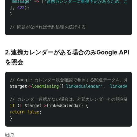
'message'
=>
[
'連携カレンダーに重複予定があるため、この時
],
422
);
}
// 問題がなければ予約処理を続行する
2.連携カレンダーがある場合のみGoogle API
を照会
// Google カレンダー競合確認で参照する関連データを、未
$target
->
loadMissing
([
'linkedCalendar'
,
'linkedAccou
// カレンダー連携がない場合は、外部カレンダーとの競合確認
if
(
!
$target
->
linkedCalendar
)
{
return
false
;
}
補足