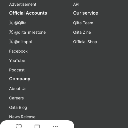
Advertisement
API
Official Accounts
Our service
@Qiita
Qiita Team
@qiita_milestone
Qiita Zine
@qiitapoi
Official Shop
Facebook
YouTube
Podcast
Company
About Us
Careers
Qiita Blog
News Release
more_horiz