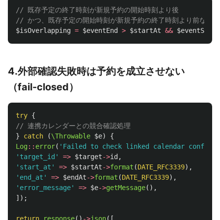
// 既存予定の終了時刻が新規予約の開始時刻より後
// かつ、既存予定の開始時刻が新規予約の終了時刻より前なら
$isOverlapping
=
$eventEnd
>
$startAt
&&
$eventStart
4.外部確認失敗時は予約を成立させない
（fail-closed）
try
{
// 連携カレンダーとの競合確認処理
}
catch
(
\Throwable
$e
)
{
Log
::
error
(
'Failed to check linked calendar conflict
'target_id'
=>
$target
->
id
,
'start_at'
=>
$startAt
->
format
(
DATE_RFC3339
),
'end_at'
=>
$endAt
->
format
(
DATE_RFC3339
),
'error_message'
=>
$e
->
getMessage
(),
]);
return
response
()
->
json
([