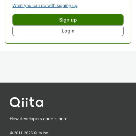
What you can do with signing up
Sign up
Login
How developers code is here.
© 2011-
2026
Qiita Inc.