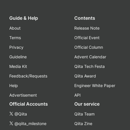
Guide & Help
Contents
About
Release Note
Terms
Official Event
Privacy
Official Column
Guideline
Advent Calendar
Media Kit
Qiita Tech Festa
Feedback/Requests
Qiita Award
Help
Engineer White Paper
Advertisement
API
Official Accounts
Our service
@Qiita
Qiita Team
@qiita_milestone
Qiita Zine