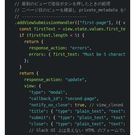
// 最初のビューで送信ボタンを押したときの処理
// 二ページ目のビューを構築し private_metadata を引き
// ---------------------------
.
addViewSubmissionHandler
([
"
first-page
"
],
({
view
const
firstText
=
view
.
state
.
values
.
first_text
.
a
if 
(
firstText
.
length
<
5
)
{
return
{
response_action
:
"
errors
"
,
errors
:
{
first_text
:
"
Must be 5 characters 
};
}
return
{
response_action
:
"
update
"
,
view
:
{
"
type
"
:
"
modal
"
,
"
callback_id
"
:
"
second-page
"
,
"
notify_on_close
"
:
true
,
// view_closed
"
title
"
:
{
"
type
"
:
"
plain_text
"
,
"
text
"
:
"
My
"
submit
"
:
{
"
type
"
:
"
plain_text
"
,
"
text
"
:
"
N
"
close
"
:
{
"
type
"
:
"
plain_text
"
,
"
text
"
:
"
Cl
// Slack UI 上は見えない HTML のフォームでいう