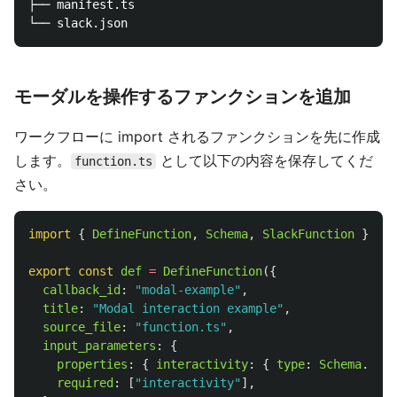
├── manifest.ts

モーダルを操作するファンクションを追加
ワークフローに import されるファンクションを先に作成
します。
として以下の内容を保存してくだ
function.ts
さい。
import
{
DefineFunction
,
Schema
,
SlackFunction
}
fro
export
const
def
=
DefineFunction
({
callback_id
:
"
modal-example
"
,
title
:
"
Modal interaction example
"
,
source_file
:
"
function.ts
"
,
input_parameters
:
{
properties
:
{
interactivity
:
{
type
:
Schema
.
slac
required
:
[
"
interactivity
"
],