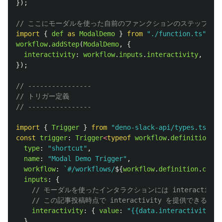
});
// ここにモーダルを使った自前のファンクションのステップを
import
{
def
as 
ModalDemo
}
from
"
./function.ts
"
;
workflow
.
addStep
(
ModalDemo
,
{
interactivity
:
workflow
.
inputs
.
interactivity
,
});
// ----------------
// トリガー定義
// ----------------
import
{
Trigger
}
from
"
deno-slack-api/types.ts
"
;
const
trigger
:
Trigger
<
typeof
workflow
.
definition
>
=
type
:
"
shortcut
"
,
name
:
"
Modal Demo Trigger
"
,
workflow
:
`#/workflows/
${
workflow
.
definition
.
callb
inputs
:
{
// モーダルを使ったインタラクションには interactivit
// この記事投稿時点で interactivity を提供できる
interactivity
:
{
value
:
"
{{data.interactivity}}
"
},