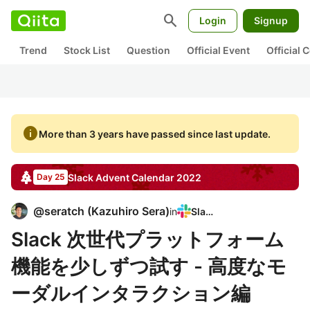
search
Login
Signup
Trend
Stock List
Question
Official Event
Official
info
More than 3 years have passed since last update.
Slack
Advent Calendar
2022
Day 25
@
seratch
(
Kazuhiro Sera
)
in
Slack
Slack 次世代プラットフォーム
機能を少しずつ試す - 高度なモ
ーダルインタラクション編