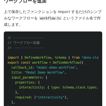
ワークフローを追加
上で保存したファンクションを import するだけのシンプ
ルなワークフローを
というファイル名で作
workflow.ts
成します。
// ----------------
// ワークフロー定義
// ----------------
import
{
DefineWorkflow
,
Schema
}
from
"
deno-slack-s
export
const
workflow
=
DefineWorkflow
({
callback_id
:
"
modal-demo-workflow
"
,
title
:
"
Modal Demo Workflow
"
,
input_parameters
:
{
properties
:
{
interactivity
:
{
type
:
Schema
.
slack
.
types
.
inte
},
required
:
[
"
interactivity
"
],
},