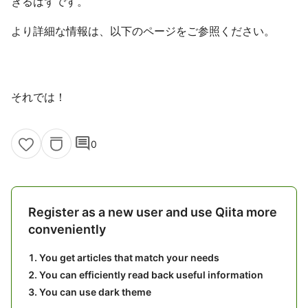
きるはずです。
より詳細な情報は、以下のページをご参照ください。
それでは！
comment
0
Register as a new user and use Qiita more
conveniently
You get articles that match your needs
You can efficiently read back useful information
You can use dark theme