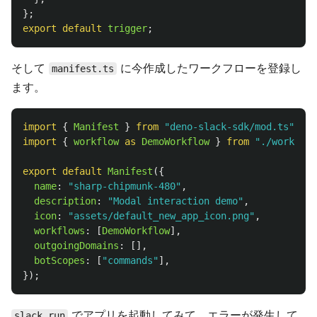
};
export
default
trigger
;
そして
に今作成したワークフローを登録し
manifest.ts
ます。
import
{
Manifest
}
from
"
deno-slack-sdk/mod.ts
"
;
import
{
workflow
as 
DemoWorkflow
}
from
"
./workflow
export
default
Manifest
({
name
:
"
sharp-chipmunk-480
"
,
description
:
"
Modal interaction demo
"
,
icon
:
"
assets/default_new_app_icon.png
"
,
workflows
:
[
DemoWorkflow
],
outgoingDomains
:
[],
botScopes
:
[
"
commands
"
],
});
でアプリを起動してみて、エラーが発生して
slack run