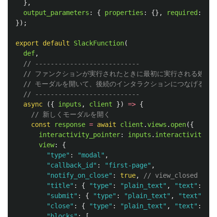
},
output_parameters
:
{
properties
:
{},
required
:
[]
});
export
default
SlackFunction
(
def
,
// ---------------------------
// ファンクションが実行されたときに最初に実行される処理
// モーダルを開いて、後続のインタラクションにつなげる
// ---------------------------
async 
({
inputs
,
client
})
=>
{
// 新しくモーダルを開く
const
response
=
await
client
.
views
.
open
({
interactivity_pointer
:
inputs
.
interactivity
.
in
view
:
{
"
type
"
:
"
modal
"
,
"
callback_id
"
:
"
first-page
"
,
"
notify_on_close
"
:
true
,
// view_closed
"
title
"
:
{
"
type
"
:
"
plain_text
"
,
"
text
"
:
"
My
"
submit
"
:
{
"
type
"
:
"
plain_text
"
,
"
text
"
:
"
N
"
close
"
:
{
"
type
"
:
"
plain_text
"
,
"
text
"
:
"
Cl
"
blocks
"
:
[