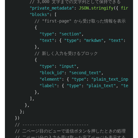
// 3,000 文字までの文字列として保持できる
"
private_metadata
"
:
JSON
.
stringify
({
firstTe
"
blocks
"
:
[
// "first-page" から受け取った情報を表示
{
"
type
"
:
"
section
"
,
"
text
"
:
{
"
type
"
:
"
mrkdwn
"
,
"
text
"
:
`Fir
},
// 新しく入力を受けるブロック
{
"
type
"
:
"
input
"
,
"
block_id
"
:
"
second_text
"
,
"
element
"
:
{
"
type
"
:
"
plain_text_input
"
,
"
label
"
:
{
"
type
"
:
"
plain_text
"
,
"
text
"
:
},
],
},
};
})
// ---------------------------
// 二ページ目のビューで送信ボタンを押したときの処理
// 二ページ分の入力を受け取った完了ページを表示する