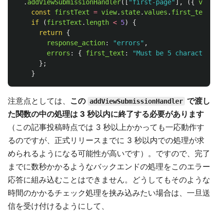
.
addViewSubmissionHandler
([
"
first-page
"
],
({
view
const
firstText
=
view
.
state
.
values
.
first_text
.
a
if 
(
firstText
.
length
<
5
)
{
return
{
response_action
:
"
errors
"
,
errors
:
{
first_text
:
"
Must be 5 characters 
};
}
注意点としては、
この
で渡し
addViewSubmissionHandler
た関数の中の処理は 3 秒以内に終了する必要があります
（この記事投稿時点では 3 秒以上かかっても一応動作す
るのですが、正式リリースまでに 3 秒以内での処理が求
められるようになる可能性が高いです）。ですので、完了
までに数秒かかるようなバックエンドの処理をこのエラー
応答に組み込むことはできません。どうしてもそのような
時間のかかるチェック処理を挟み込みたい場合は、一旦送
信を受け付けるようにして、