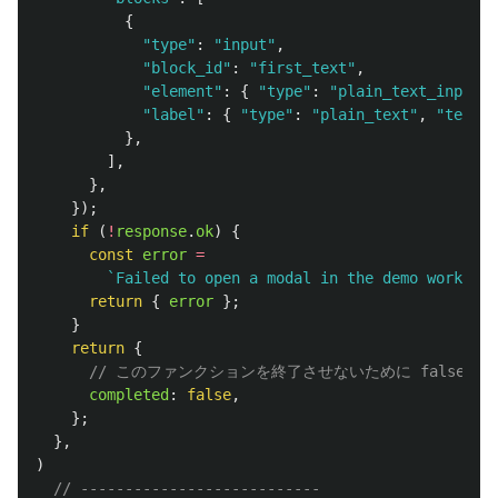
{
"
type
"
:
"
input
"
,
"
block_id
"
:
"
first_text
"
,
"
element
"
:
{
"
type
"
:
"
plain_text_input
"
,
"
label
"
:
{
"
type
"
:
"
plain_text
"
,
"
text
"
:
},
],
},
});
if 
(
!
response
.
ok
)
{
const
error
=
`Failed to open a modal in the demo workflow
return
{
error
};
}
return
{
// このファンクションを終了させないために false を
completed
:
false
,
};
},
)
// ---------------------------