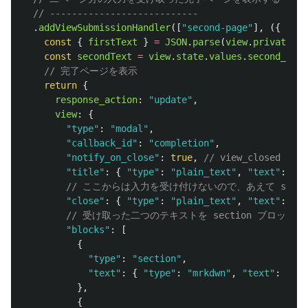
// ---------------------------
.
addViewSubmissionHandler
([
"
second-page
"
],
({
view
const
{
firstText
}
=
JSON
.
parse
(
view
.
private_me
const
secondText
=
view
.
state
.
values
.
second_text
// 完了ページを表示
return
{
response_action
:
"
update
"
,
view
:
{
"
type
"
:
"
modal
"
,
"
callback_id
"
:
"
completion
"
,
"
notify_on_close
"
:
true
,
// view_closed
"
title
"
:
{
"
type
"
:
"
plain_text
"
,
"
text
"
:
"
My
// ここからは入力を受け付けないので、あえて subm
"
close
"
:
{
"
type
"
:
"
plain_text
"
,
"
text
"
:
"
Cl
// 受け取った二つのテキストを section ブロック
"
blocks
"
:
[
{
"
type
"
:
"
section
"
,
"
text
"
:
{
"
type
"
:
"
mrkdwn
"
,
"
text
"
:
`Fir
},
{