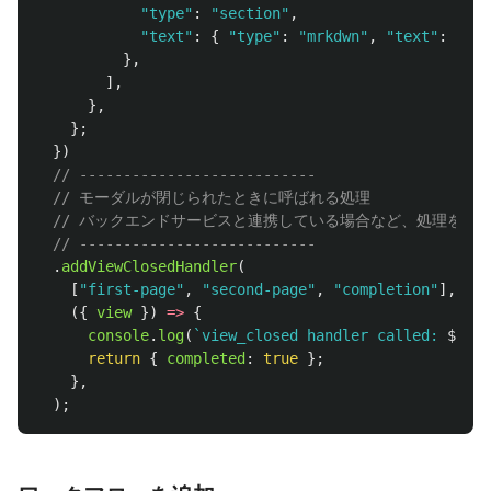
"
type
"
:
"
section
"
,
"
text
"
:
{
"
type
"
:
"
mrkdwn
"
,
"
text
"
:
`Sec
},
],
},
};
})
// ---------------------------
// モーダルが閉じられたときに呼ばれる処理
// バックエンドサービスと連携している場合など、処理をキ
// ---------------------------
.
addViewClosedHandler
(
[
"
first-page
"
,
"
second-page
"
,
"
completion
"
],
({
view
})
=>
{
console
.
log
(
`view_closed handler called: 
${
JSO
return
{
completed
:
true
};
},
);