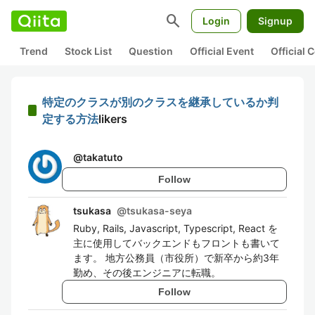
search
Login
Signup
Trend
Stock List
Question
Official Event
Official
特定のクラスが別のクラスを継承しているか判
定する方法
likers
@
takatuto
Follow
tsukasa
@
tsukasa-seya
Ruby, Rails, Javascript, Typescript, React を
主に使用してバックエンドもフロントも書いて
ます。 地方公務員（市役所）で新卒から約3年
勤め、その後エンジニアに転職。
Follow