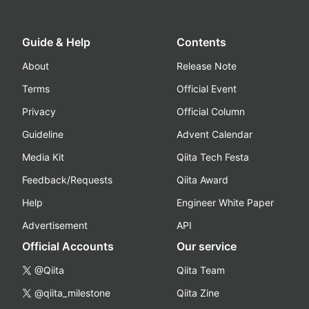
Guide & Help
Contents
About
Release Note
Terms
Official Event
Privacy
Official Column
Guideline
Advent Calendar
Media Kit
Qiita Tech Festa
Feedback/Requests
Qiita Award
Help
Engineer White Paper
Advertisement
API
Official Accounts
Our service
@Qiita
Qiita Team
@qiita_milestone
Qiita Zine