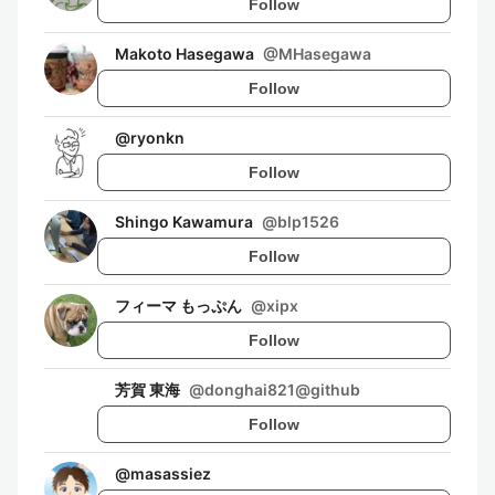
Follow
Makoto Hasegawa
@
MHasegawa
Follow
@
ryonkn
Follow
Shingo Kawamura
@
blp1526
Follow
フィーマ もっぷん
@
xipx
Follow
芳賀 東海
@
donghai821@github
Follow
@
masassiez