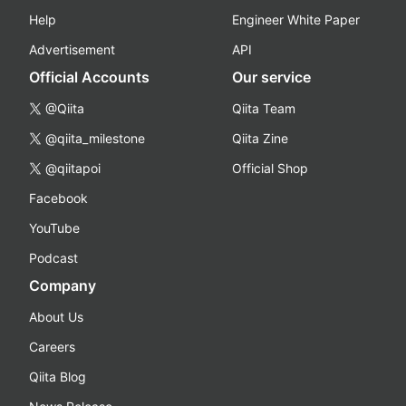
Help
Engineer White Paper
Advertisement
API
Official Accounts
Our service
@Qiita
Qiita Team
@qiita_milestone
Qiita Zine
@qiitapoi
Official Shop
Facebook
YouTube
Podcast
Company
About Us
Careers
Qiita Blog