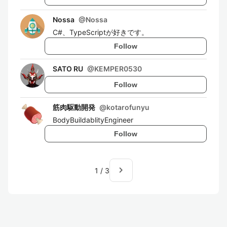
Nossa
@
Nossa
C#、TypeScriptが好きです。
Follow
SATO RU
@
KEMPER0530
Follow
筋肉駆動開発
@
kotarofunyu
BodyBuildablityEngineer
Follow
navigate_next
1
/
3