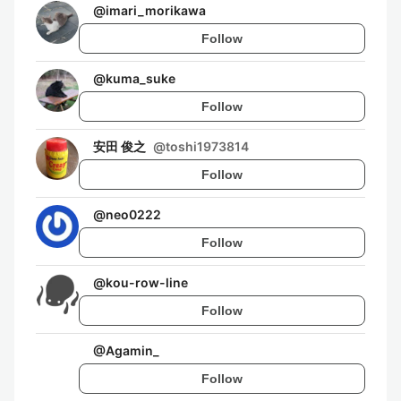
@
imari_morikawa
Follow
@
kuma_suke
Follow
安田 俊之
@
toshi1973814
Follow
@
neo0222
Follow
@
kou-row-line
Follow
@
Agamin_
Follow