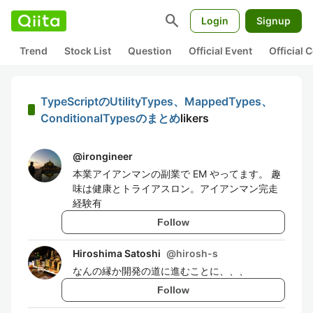
search
Login
Signup
Trend
Stock List
Question
Official Event
Official
TypeScriptのUtilityTypes、MappedTypes、
ConditionalTypesのまとめ
likers
@
irongineer
本業アイアンマンの副業で EM やってます。 趣
味は健康とトライアスロン。アイアンマン完走
経験有
Follow
Hiroshima Satoshi
@
hirosh-s
なんの縁か開発の道に進むことに、、、
Follow