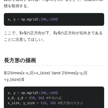
標を取得する。
x
,
y
=
np
.
mgrid
[:
100
,:
100
]
ここで、$x$の正方向が下、$y$の正方向が右向きである
ことに注意してほしい。
長方形の描画
$(2\times|x-x_0|<x_{size} \land 2\times|y-y_0|
<y_{size})$
x
,
y
=
np
.
mgrid
[:
100
,:
100
]
x_0
,
y_0
=
(
50
,
60
)
x_size
,
y_size
=
(
10
,
20
)