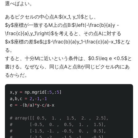
選べばよい。
あるピクセルの中心点A:$(x_1, y_1)$とし、
$y$座標が一致するM上の点B:$\left(-\frac{b}{a}y -
\frac{c}{a},y_1\right)$を考えると、その点Aに対する
$x$座標の差$e$は$-\frac{b}{a}y_1-\frac{c}{a}-x_1$とな
る。
すると、十分Mに近いという条件は、$0.5\leq e <0.5$と
書ける。なぜなら、同じ点Aと点Bが同じピクセル内にあ
るからだ。
x
,
y
=
np
.
mgrid
[:
5
,:
5
]
a
,
b
,
c
=
2
,
-
1
,
-
1
e
=
-
(
b
/
a
)
*
y
-
c
/
a
-
x
# array([[ 0.5,  1. ,  1.5,  2. ,  2.5],

#       [-0.5,  0. ,  0.5,  1. ,  1.5],

#       [-1.5, -1. , -0.5,  0. ,  0.5],

#       [-2.5, -2. , -1.5, -1. , -0.5],
