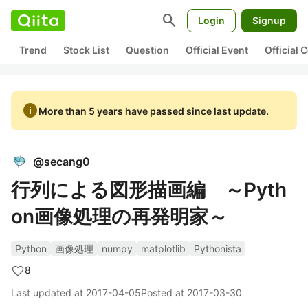
search
Login
Signup
Trend
Stock List
Question
Official Event
Official
info
More than 5 years have passed since last update.
@
secang0
行列による図形描画編 ～Pyth
on画像処理の再発明家～
Python
画像処理
numpy
matplotlib
Pythonista
8
Last updated at
2017-04-05
Posted at
2017-03-30