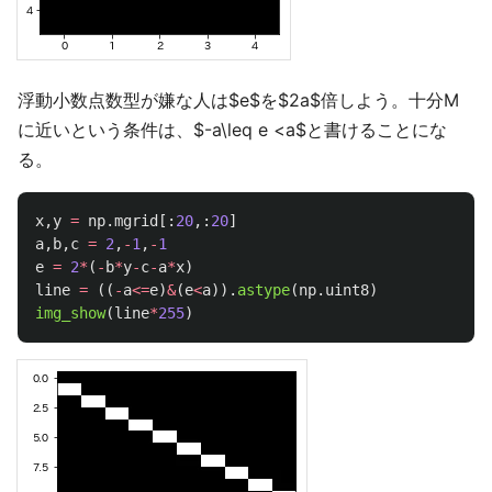
浮動小数点数型が嫌な人は$e$を$2a$倍しよう。十分M
に近いという条件は、$-a\leq e <a$と書けることにな
る。
x
,
y
=
np
.
mgrid
[:
20
,:
20
]
a
,
b
,
c
=
2
,
-
1
,
-
1
e
=
2
*
(
-
b
*
y
-
c
-
a
*
x
)
line
=
((
-
a
<=
e
)
&
(
e
<
a
)).
astype
(
np
.
uint8
)
img_show
(
line
*
255
)