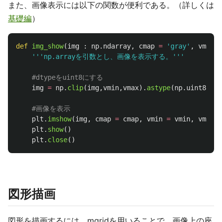
また、画像表示には以下の関数が便利である。（詳しくは
基礎編
）
def
img_show
(
img
:
np
.
ndarray
,
cmap
=
'
gray
'
,
vmin
=
'''
np.arrayを引数とし、画像を表示する。
'''
img
=
np
.
clip
(
img
,
vmin
,
vmax
).
astype
(
np
.
uint8
)
plt
.
imshow
(
img
,
cmap
=
cmap
,
vmin
=
vmin
,
vmax
=
plt
.
show
()
plt
.
close
()
図形描画
図形を描画するには、mgridを用いることで、画像上の座