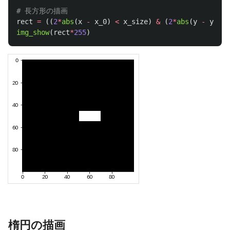
rect
=
((
2
*
abs
(
x
-
x_0
)
<
x_size
)
&
(
2
*
abs
(
y
-
y_0
)
img_show
(
rect
*
255
)
楕円の描画