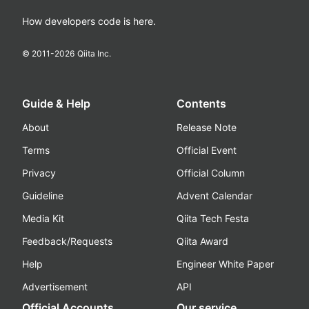
How developers code is here.
© 2011-
2026
Qiita Inc.
Guide & Help
Contents
About
Release Note
Terms
Official Event
Privacy
Official Column
Guideline
Advent Calendar
Media Kit
Qiita Tech Festa
Feedback/Requests
Qiita Award
Help
Engineer White Paper
Advertisement
API
Official Accounts
Our service