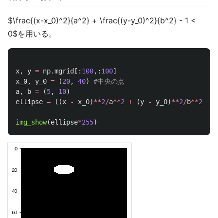
$\frac{(x-x_0)^2}{a^2} + \frac{(y-y_0)^2}{b^2} - 1 <
0$を用いる。
x
,
y
=
np
.
mgrid
[:
100
,:
100
]
x_0
,
y_0
=
(
20
,
40
)
a
,
b
=
(
5
,
10
)
ellipse
=
((
x
-
x_0
)
**
2
/
a
**
2
+
(
y
-
y_0
)
**
2
/
b
**
2
-
1
img_show
(
ellipse
*
255
)