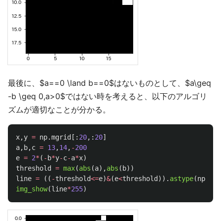
最後に、$a==0 \land b==0$はないものとして、$a\geq
-b \geq 0,a>0$ではない時を考えると、以下のアルゴリ
ズムが適切なことが分かる。
x
,
y
=
np
.
mgrid
[:
20
,:
20
]
a
,
b
,
c
=
13
,
14
,
-
200
e
=
2
*
(
-
b
*
y
-
c
-
a
*
x
)
threshold
=
max
(
abs
(
a
),
abs
(
b
))
line
=
((
-
threshold
<=
e
)
&
(
e
<
threshold
)).
astype
(
np
.
uin
img_show
(
line
*
255
)