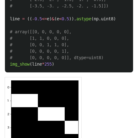
line
=
((
-
0.5
<=
e
)
&
(
e
<
0.5
)).
astype
(
np
.
uint8
)
# array([[0, 0, 0, 0, 0],

#       [1, 1, 0, 0, 0],

#       [0, 0, 1, 1, 0],

#       [0, 0, 0, 0, 1],

img_show
(
line
*
255
)